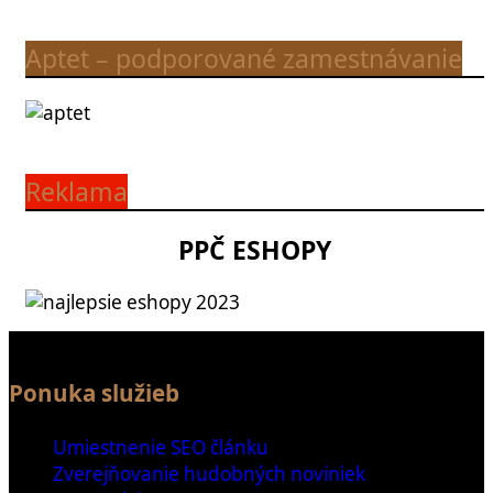
Aptet – podporované zamestnávanie
Reklama
PPČ ESHOPY
Ponuka služieb
Umiestnenie SEO článku
Zverejňovanie hudobných noviniek