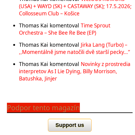
(USA) + WAYD (SK) + CASTAWAY (SK); 17.5.2026;
Collosseum Club – Košice
Thomas Kai
komentoval
Time Sprout
Orchestra – She Bee Re Bee (EP)
Thomas Kai
komentoval
Jirka Lang (Turbo) –
,,Momentálně jsme natočili dvě starší pecky…“
Thomas Kai
komentoval
Novinky z prostredia
interpretov As I Lie Dying, Billy Morrison,
Batushka, Jinjer
Podpor tento magazín
Support us