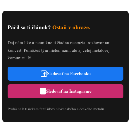
Páčil sa ti článok?
Ostaň v obraze.
Daj nám like a neunikne ti žiadna recenzia, rozhovor ani
koncert. Pomôžeš tým nielen nám, ale aj celej metalovej
komunite. 🤘
Sledovať na Facebooku
Sledovať na Instagrame
Pridáš sa k tisíckam fanúšikov slovenského a českého metalu.