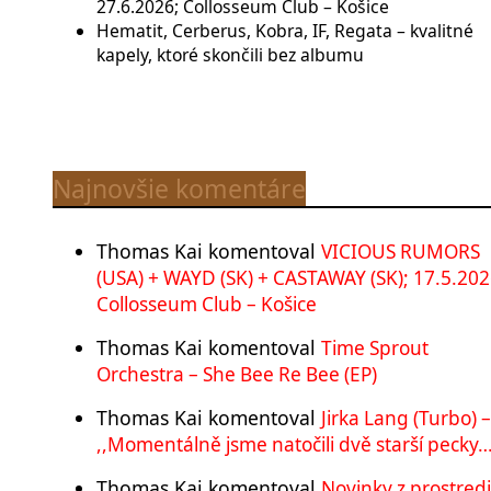
27.6.2026; Collosseum Club – Košice
Hematit, Cerberus, Kobra, IF, Regata – kvalitné
kapely, ktoré skončili bez albumu
Najnovšie komentáre
Thomas Kai
komentoval
VICIOUS RUMORS
(USA) + WAYD (SK) + CASTAWAY (SK); 17.5.202
Collosseum Club – Košice
Thomas Kai
komentoval
Time Sprout
Orchestra – She Bee Re Bee (EP)
Thomas Kai
komentoval
Jirka Lang (Turbo) –
,,Momentálně jsme natočili dvě starší pecky…
Thomas Kai
komentoval
Novinky z prostred