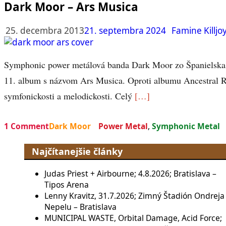
Dark Moor – Ars Musica
25. decembra 2013
21. septembra 2024
Famine Killjo
Symphonic power metálová banda Dark Moor zo Španielska, s
11. album s názvom Ars Musica. Oproti albumu Ancestral 
symfonickosti a melodickosti. Celý
[…]
1 Comment
Dark Moor
Power Metal
,
Symphonic Metal
Najčítanejšie články
Judas Priest + Airbourne; 4.8.2026; Bratislava –
Tipos Arena
Lenny Kravitz, 31.7.2026; Zimný Štadión Ondreja
Nepelu – Bratislava
MUNICIPAL WASTE, Orbital Damage, Acid Force;