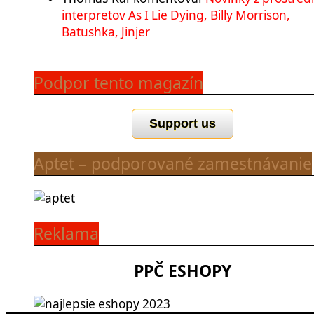
interpretov As I Lie Dying, Billy Morrison,
Batushka, Jinjer
Podpor tento magazín
Support us
Aptet – podporované zamestnávanie
Reklama
PPČ ESHOPY