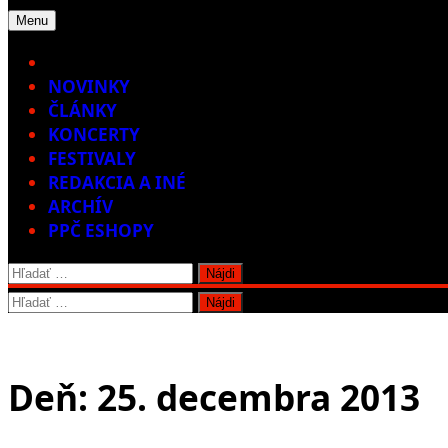
Menu
Home
NOVINKY
ČLÁNKY
KONCERTY
FESTIVALY
REDAKCIA A INÉ
ARCHÍV
PPČ ESHOPY
Hľadať:
Hľadať:
Deň:
25. decembra 2013