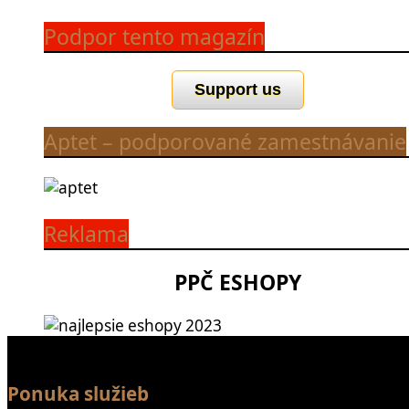
Podpor tento magazín
Support us
Aptet – podporované zamestnávanie
Reklama
PPČ ESHOPY
Ponuka služieb