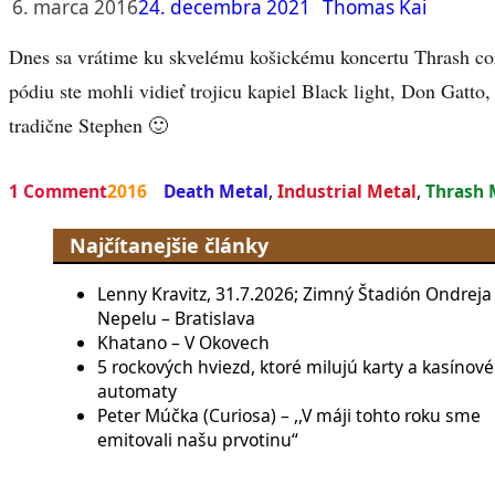
6. marca 2016
24. decembra 2021
Thomas Kai
Dnes sa vrátime ku skvelému košickému koncertu Thrash cor
pódiu ste mohli vidieť trojicu kapiel Black light, Don Gatt
tradične Stephen 🙂
1 Comment
2016
Death Metal
,
Industrial Metal
,
Thrash 
Najčítanejšie články
Lenny Kravitz, 31.7.2026; Zimný Štadión Ondreja
Nepelu – Bratislava
Khatano – V Okovech
5 rockových hviezd, ktoré milujú karty a kasínové
automaty
Peter Múčka (Curiosa) – ,,V máji tohto roku sme
emitovali našu prvotinu“