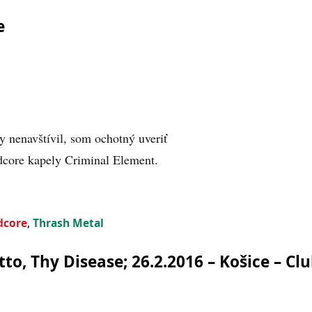
e
nenavštívil, som ochotný uveriť
dcore kapely Criminal Element.
dcore
,
Thrash Metal
to, Thy Disease; 26.2.2016 – Košice – Cl