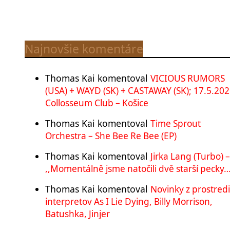
Najnovšie komentáre
Thomas Kai
komentoval
VICIOUS RUMORS
(USA) + WAYD (SK) + CASTAWAY (SK); 17.5.202
Collosseum Club – Košice
Thomas Kai
komentoval
Time Sprout
Orchestra – She Bee Re Bee (EP)
Thomas Kai
komentoval
Jirka Lang (Turbo) –
,,Momentálně jsme natočili dvě starší pecky…
Thomas Kai
komentoval
Novinky z prostred
interpretov As I Lie Dying, Billy Morrison,
Batushka, Jinjer