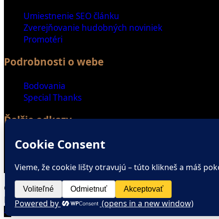
Umiestnenie SEO článku
Zverejňovanie hudobných noviniek
Promotéri
Podrobnosti o webe
Bodovania
Special Thanks
Ďalšie odkazy
Spriatelené weby
Zaujímavé čítanie
ENGLISH SECTION
Copyright © All rights reserved.
Magazine Plus by
WEN Themes