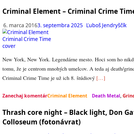
Criminal Element – Criminal Crime Tim
6. marca 2016
3. septembra 2025
Ľuboš Jendryščík
New York, New York. Legendárne mesto. Hoci som ho nikdy 
tomu, že je centrom mnohých umelcov. A teda aj death/grin
Criminal Crime Time je už ich 8. štúdiový
[…]
Zanechaj komentár
Criminal Element
Death Metal
,
Grin
Thrash core night – Black light, Don Gat
Colloseum (fotonávrat)