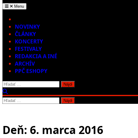
Menu
Home
NOVINKY
ČLÁNKY
KONCERTY
FESTIVALY
REDAKCIA A INÉ
ARCHÍV
PPČ ESHOPY
Hľadať:
Hľadať:
Deň:
6. marca 2016