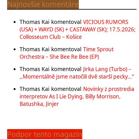
Najnovšie komentáre
Thomas Kai
komentoval
VICIOUS RUMORS
(USA) + WAYD (SK) + CASTAWAY (SK); 17.5.2026;
Collosseum Club – Košice
Thomas Kai
komentoval
Time Sprout
Orchestra – She Bee Re Bee (EP)
Thomas Kai
komentoval
Jirka Lang (Turbo) –
,,Momentálně jsme natočili dvě starší pecky…“
Thomas Kai
komentoval
Novinky z prostredia
interpretov As I Lie Dying, Billy Morrison,
Batushka, Jinjer
Podpor tento magazín