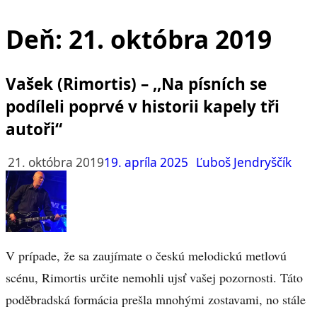
Deň:
21. októbra 2019
Vašek (Rimortis) – ,,Na písních se
podíleli poprvé v historii kapely tři
autoři“
21. októbra 2019
19. apríla 2025
Ľuboš Jendryščík
V prípade, že sa zaujímate o českú melodickú metlovú
scénu, Rimortis určite nemohli ujsť vašej pozornosti. Táto
poděbradská formácia prešla mnohými zostavami, no stále