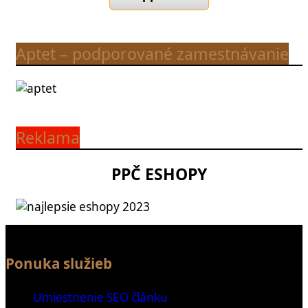
Aptet – podporované zamestnávanie
Reklama
PPČ ESHOPY
Ponuka služieb
Umiestnenie SEO článku