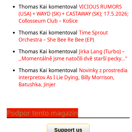
Thomas Kai
komentoval
VICIOUS RUMORS
(USA) + WAYD (SK) + CASTAWAY (SK); 17.5.2026;
Collosseum Club – Košice
Thomas Kai
komentoval
Time Sprout
Orchestra – She Bee Re Bee (EP)
Thomas Kai
komentoval
Jirka Lang (Turbo) –
,,Momentálně jsme natočili dvě starší pecky…“
Thomas Kai
komentoval
Novinky z prostredia
interpretov As I Lie Dying, Billy Morrison,
Batushka, Jinjer
Podpor tento magazín
Support us