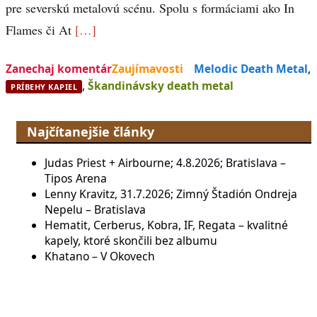
pre severskú metalovú scénu. Spolu s formáciami ako In
Flames či At
[…]
Zanechaj komentár
Zaujímavosti
Melodic Death Metal
,
,
Škandinávsky death metal
PRÍBEHY KAPIEL
Najčítanejšie články
Judas Priest + Airbourne; 4.8.2026; Bratislava –
Tipos Arena
Lenny Kravitz, 31.7.2026; Zimný Štadión Ondreja
Nepelu – Bratislava
Hematit, Cerberus, Kobra, IF, Regata – kvalitné
kapely, ktoré skončili bez albumu
Khatano – V Okovech