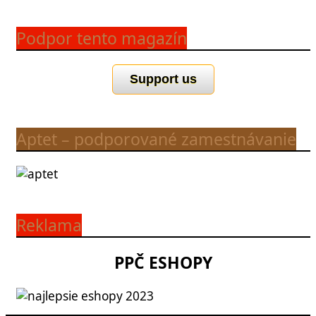
Podpor tento magazín
Support us
Aptet – podporované zamestnávanie
Reklama
PPČ ESHOPY