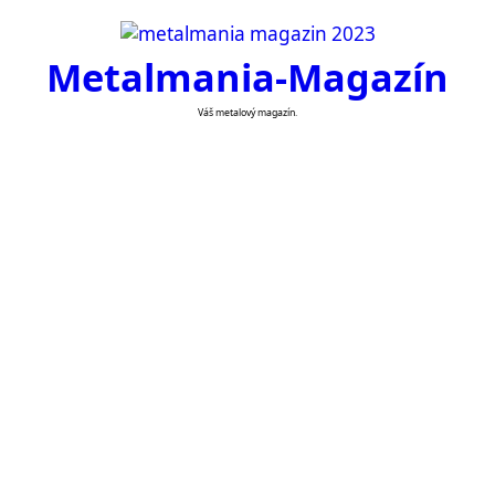
Skip
to
Metalmania-Magazín
content
Váš metalový magazín.