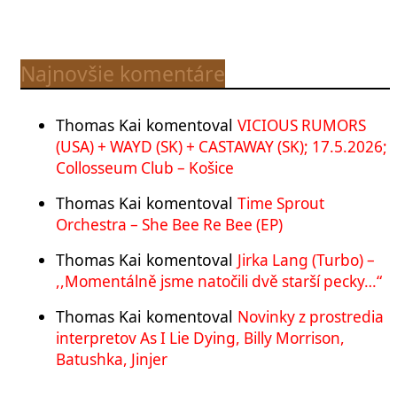
Najnovšie komentáre
Thomas Kai
komentoval
VICIOUS RUMORS
(USA) + WAYD (SK) + CASTAWAY (SK); 17.5.2026;
Collosseum Club – Košice
Thomas Kai
komentoval
Time Sprout
Orchestra – She Bee Re Bee (EP)
Thomas Kai
komentoval
Jirka Lang (Turbo) –
,,Momentálně jsme natočili dvě starší pecky…“
Thomas Kai
komentoval
Novinky z prostredia
interpretov As I Lie Dying, Billy Morrison,
Batushka, Jinjer