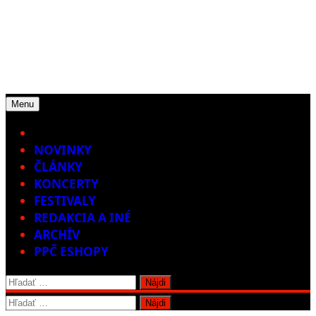
Menu
Home
NOVINKY
ČLÁNKY
KONCERTY
FESTIVALY
REDAKCIA A INÉ
ARCHÍV
PPČ ESHOPY
Hľadať:
Hľadať: