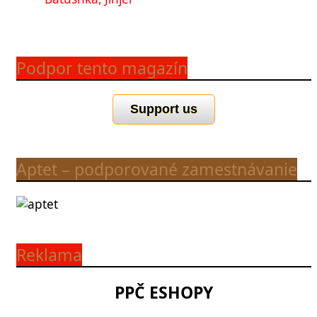
Podpor tento magazín
Support us
Aptet – podporované zamestnávanie
Reklama
PPČ ESHOPY