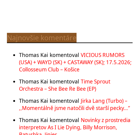
Najnovšie komentáre
Thomas Kai
komentoval
VICIOUS RUMORS
(USA) + WAYD (SK) + CASTAWAY (SK); 17.5.2026;
Collosseum Club – Košice
Thomas Kai
komentoval
Time Sprout
Orchestra – She Bee Re Bee (EP)
Thomas Kai
komentoval
Jirka Lang (Turbo) –
,,Momentálně jsme natočili dvě starší pecky…“
Thomas Kai
komentoval
Novinky z prostredia
interpretov As I Lie Dying, Billy Morrison,
Batushka, Jinjer