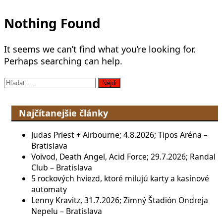
Nothing Found
It seems we can’t find what you’re looking for.
Perhaps searching can help.
Hľadať:
Najčítanejšie články
Judas Priest + Airbourne; 4.8.2026; Tipos Aréna –
Bratislava
Voivod, Death Angel, Acid Force; 29.7.2026; Randal
Club – Bratislava
5 rockových hviezd, ktoré milujú karty a kasínové
automaty
Lenny Kravitz, 31.7.2026; Zimný Štadión Ondreja
Nepelu – Bratislava