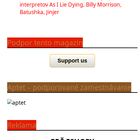
interpretov As I Lie Dying, Billy Morrison,
Batushka, Jinjer
Podpor tento magazín
Support us
Aptet – podporované zamestnávanie
Reklama