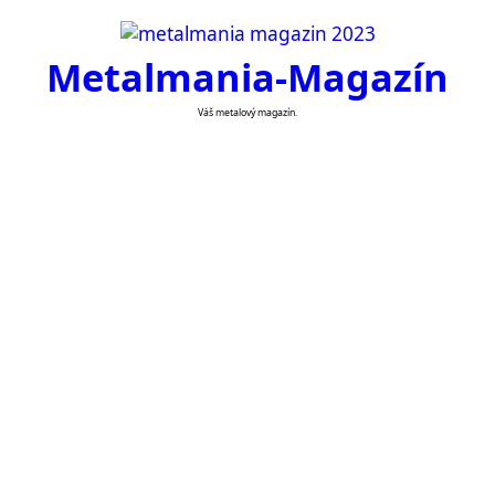
Skip
to
Metalmania-Magazín
content
Váš metalový magazín.