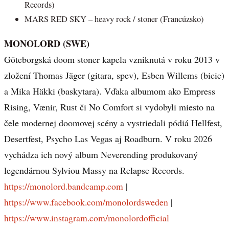
Records)
MARS RED SKY – heavy rock / stoner (Francúzsko)
MONOLORD (SWE)
Göteborgská doom stoner kapela vzniknutá v roku 2013 v
zložení Thomas Jäger (gitara, spev), Esben Willems (bicie)
a Mika Häkki (baskytara). Vďaka albumom ako Empress
Rising, Vænir, Rust či No Comfort si vydobyli miesto na
čele modernej doomovej scény a vystriedali pódiá Hellfest,
Desertfest, Psycho Las Vegas aj Roadburn. V roku 2026
vychádza ich nový album Neverending produkovaný
legendárnou Sylviou Massy na Relapse Records.
https://monolord.bandcamp.com
|
https://www.facebook.com/monolordsweden
|
https://www.instagram.com/monolordofficial