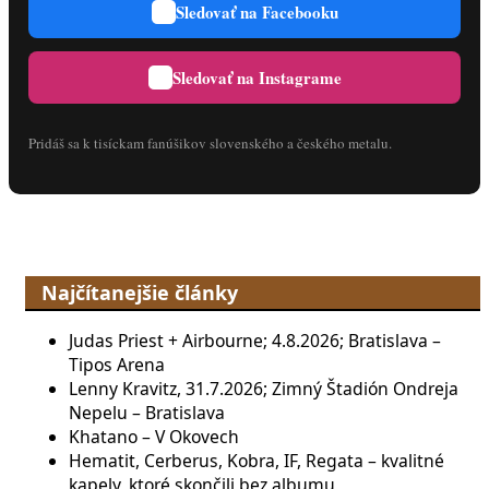
Sledovať na Facebooku
Sledovať na Instagrame
Pridáš sa k tisíckam fanúšikov slovenského a českého metalu.
Najčítanejšie články
Judas Priest + Airbourne; 4.8.2026; Bratislava –
Tipos Arena
Lenny Kravitz, 31.7.2026; Zimný Štadión Ondreja
Nepelu – Bratislava
Khatano – V Okovech
Hematit, Cerberus, Kobra, IF, Regata – kvalitné
kapely, ktoré skončili bez albumu