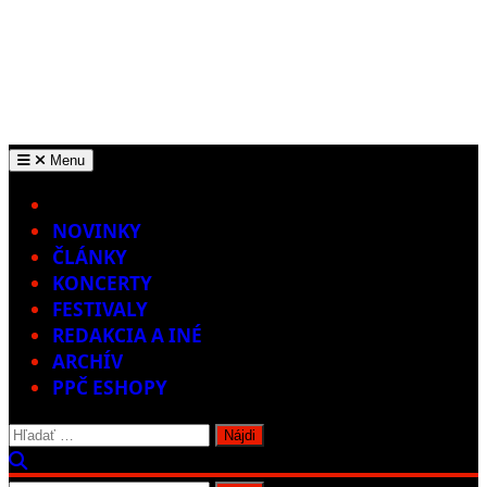
Menu
Home
NOVINKY
ČLÁNKY
KONCERTY
FESTIVALY
REDAKCIA A INÉ
ARCHÍV
PPČ ESHOPY
Hľadať: