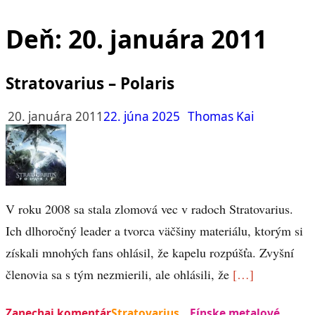
Deň:
20. januára 2011
Stratovarius – Polaris
20. januára 2011
22. júna 2025
Thomas Kai
V roku 2008 sa stala zlomová vec v radoch Stratovarius.
Ich dlhoročný leader a tvorca väčšiny materiálu, ktorým si
získali mnohých fans ohlásil, že kapelu rozpúšťa. Zvyšní
členovia sa s tým nezmierili, ale ohlásili, že
[…]
Zanechaj komentár
Stratovarius
Fínske metalové