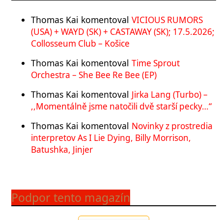
Thomas Kai
komentoval
VICIOUS RUMORS
(USA) + WAYD (SK) + CASTAWAY (SK); 17.5.2026;
Collosseum Club – Košice
Thomas Kai
komentoval
Time Sprout
Orchestra – She Bee Re Bee (EP)
Thomas Kai
komentoval
Jirka Lang (Turbo) –
,,Momentálně jsme natočili dvě starší pecky…“
Thomas Kai
komentoval
Novinky z prostredia
interpretov As I Lie Dying, Billy Morrison,
Batushka, Jinjer
Podpor tento magazín