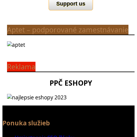
Support us
Aptet – podporované zamestnávanie
Reklama
PPČ ESHOPY
Ponuka služieb