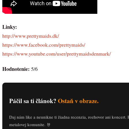
Linky:
http://www.prettymaids.dk/
https://www.facebook.com/prettymaids/
https://www.youtube.com/user/prettymaidsdenmark/
Hodnotenie:
5/6
Páčil sa ti článok?
Ostaň v obraze.
Daj nám like a neunikne ti žiadna recenzia, rozhovor ani koncert. 
metalovej komunite. 🤘