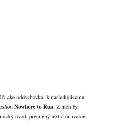
slúži ako oddychovka k nasledujúcemu
Nowhere to Run.
piesňou
Z nich by
ický úvod, precítený text a úchvatne