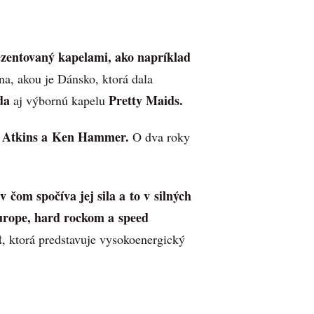
ezentovaný kapelami, ako napríklad
na, akou je Dánsko, ktorá dala
da
Pretty Maids.
aj výbornú kapelu
ie Atkins a Ken Hammer.
O dva roky
 čom spočíva jej sila a to v silných
urope, hard rockom a speed
t
, ktorá predstavuje vysokoenergický