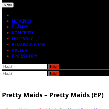
Menu
Home
NOVINKY
ČLÁNKY
KONCERTY
FESTIVALY
REDAKCIA A INÉ
ARCHÍV
PPČ ESHOPY
Hľadať:
Hľadať:
Pretty Maids – Pretty Maids (EP)