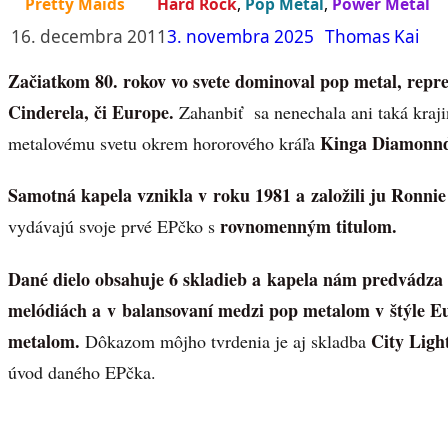
Pretty Maids
Hard Rock
,
Pop Metal
,
Power Metal
16. decembra 2011
3. novembra 2025
Thomas Kai
Začiatkom 80. rokov vo svete dominoval pop metal, repr
Cinderela, či Europe.
Zahanbiť sa nenechala ani taká kraji
Kinga Diamonn
metalovému svetu okrem hororového kráľa
Samotná kapela vznikla v roku 1981 a založili ju Ronn
rovnomenným titulom.
vydávajú svoje prvé EPčko s
Dané dielo obs
ahuje 6 skladieb a kapela nám predvádza v
melódiách a v balansovaní medzi pop metalom v štýle E
metalom.
City Ligh
Dôkazom môjho tvrdenia je aj skladba
úvod daného EPčka.