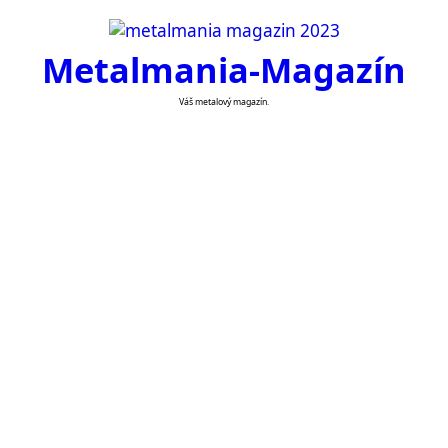
Skip
to
Metalmania-Magazín
content
Váš metalový magazín.