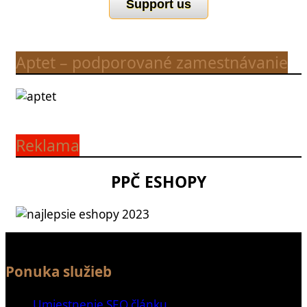
Support us
Aptet – podporované zamestnávanie
Reklama
PPČ ESHOPY
Ponuka služieb
Umiestnenie SEO článku