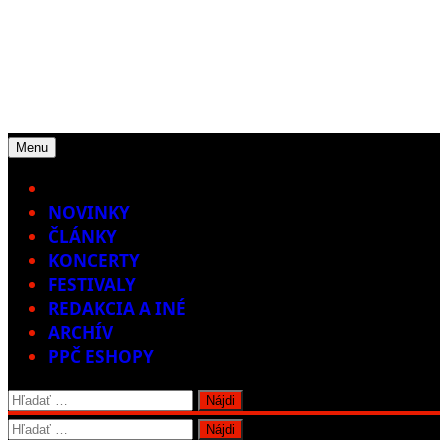
Menu
Home
NOVINKY
ČLÁNKY
KONCERTY
FESTIVALY
REDAKCIA A INÉ
ARCHÍV
PPČ ESHOPY
Hľadať:
Hľadať: