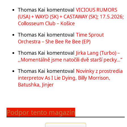
Thomas Kai
komentoval
VICIOUS RUMORS
(USA) + WAYD (SK) + CASTAWAY (SK); 17.5.2026;
Collosseum Club – Košice
Thomas Kai
komentoval
Time Sprout
Orchestra – She Bee Re Bee (EP)
Thomas Kai
komentoval
Jirka Lang (Turbo) –
,,Momentálně jsme natočili dvě starší pecky…“
Thomas Kai
komentoval
Novinky z prostredia
interpretov As I Lie Dying, Billy Morrison,
Batushka, Jinjer
Podpor tento magazín