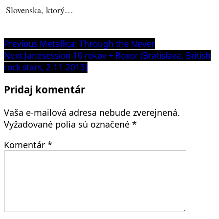
Slovenska, ktorý…
Navigácia
Previous
Previous
Metallica: Through the Never
post:
Next
Next
Janesession 10 rokov + Roxor (Bratislava, British
v
post:
rock stars, 2.11.2013)
článku
Pridaj komentár
Vaša e-mailová adresa nebude zverejnená.
Vyžadované polia sú označené
*
Komentár
*