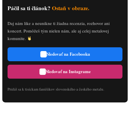
Páčil sa ti článok?
Ostaň v obraze.
Daj nám like a neunikne ti žiadna recenzia, rozhovor ani
koncert. Pomôžeš tým nielen nám, ale aj celej metalovej
komunite.
Sledovať na Facebooku
Sledovať na Instagrame
Pridáš sa k tisíckam fanúšikov slovenského a českého metalu.