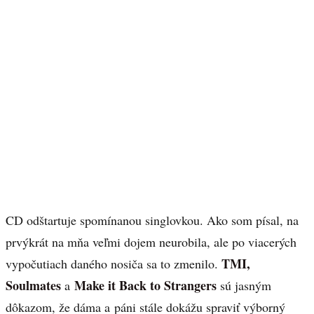
CD odštartuje spomínanou singlovkou. Ako som písal, na
prvýkrát na mňa veľmi dojem neurobila, ale po viacerých
TMI,
vypočutiach daného nosiča sa to zmenilo.
Soulmates
Make it Back to Strangers
a
sú jasným
dôkazom, že dáma a páni stále dokážu spraviť výborný