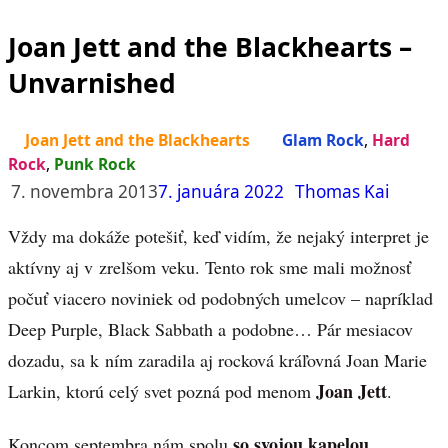
Joan Jett and the Blackhearts –
Unvarnished
Joan Jett and the Blackhearts
Glam Rock
,
Hard
Rock
,
Punk Rock
7. novembra 2013
7. januára 2022
Thomas Kai
Vždy ma dokáže potešiť, keď vidím, že nejaký interpret je
aktívny aj v zrelšom veku. Tento rok sme mali možnosť
počuť viacero noviniek od podobných umelcov – napríklad
Deep Purple, Black Sabbath a podobne… Pár mesiacov
dozadu, sa k ním zaradila aj rocková kráľovná Joan Marie
Joan Jett
Larkin, ktorú celý svet pozná pod menom
.
so svojou kapelou
Koncom septembra nám spolu