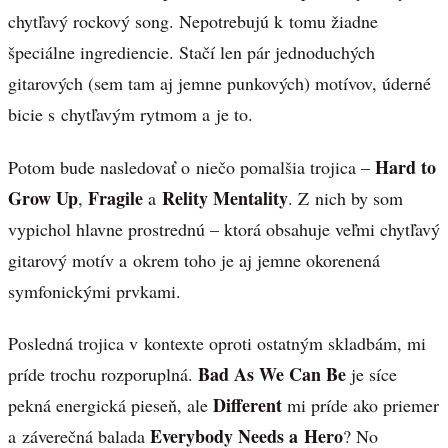
chytľavý rockový song. Nepotrebujú k tomu žiadne
špeciálne ingrediencie. Stačí len pár jednoduchých
gitarových (sem tam aj jemne punkových) motívov, úderné
bicie s chytľavým rytmom a je to.
Hard to
Potom bude nasledovať o niečo pomalšia trojica –
Grow Up
Fragile
Relity Mentality
,
a
. Z nich by som
vypichol hlavne prostrednú – ktorá obsahuje veľmi chytľavý
gitarový motív a okrem toho je aj jemne okorenená
symfonickými prvkami.
Posledná trojica v kontexte oproti ostatným skladbám, mi
Bad As We Can Be
príde trochu rozporuplná.
je síce
Different
pekná energická pieseň, ale
mi príde ako priemer
Everybody Needs a Hero
a záverečná balada
? No