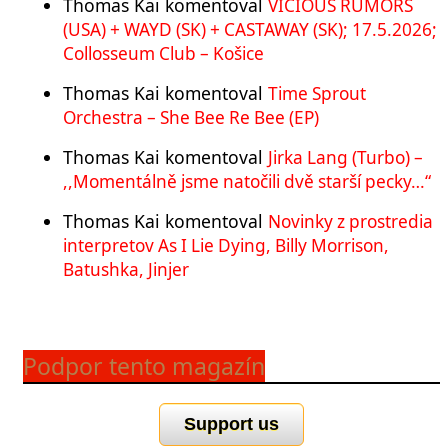
Thomas Kai
komentoval
VICIOUS RUMORS
(USA) + WAYD (SK) + CASTAWAY (SK); 17.5.2026;
Collosseum Club – Košice
Thomas Kai
komentoval
Time Sprout
Orchestra – She Bee Re Bee (EP)
Thomas Kai
komentoval
Jirka Lang (Turbo) –
,,Momentálně jsme natočili dvě starší pecky…“
Thomas Kai
komentoval
Novinky z prostredia
interpretov As I Lie Dying, Billy Morrison,
Batushka, Jinjer
Podpor tento magazín
Support us