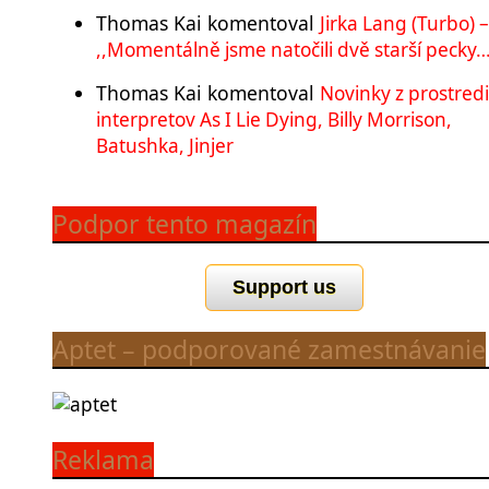
Thomas Kai
komentoval
Jirka Lang (Turbo) –
,,Momentálně jsme natočili dvě starší pecky…
Thomas Kai
komentoval
Novinky z prostred
interpretov As I Lie Dying, Billy Morrison,
Batushka, Jinjer
Podpor tento magazín
Support us
Aptet – podporované zamestnávanie
Reklama