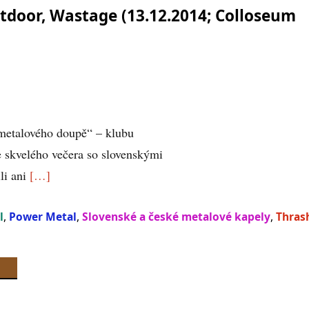
htdoor, Wastage (13.12.2014; Colloseum
,metalového doupě“ – klubu
e skvelého večera so slovenskými
li ani
[…]
l
,
Power Metal
,
Slovenské a české metalové kapely
,
Thras