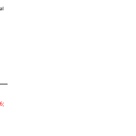
al
6;