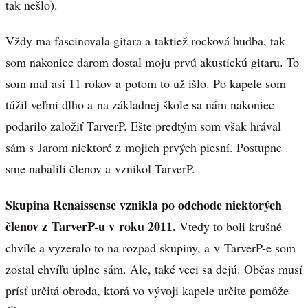
tak nešlo).
Vždy ma fascinovala gitara a taktiež rocková hudba, tak
som nakoniec darom dostal moju prvú akustickú gitaru. To
som mal asi 11 rokov a potom to už išlo. Po kapele som
túžil veľmi dlho a na základnej škole sa nám nakoniec
podarilo založiť TarverP. Ešte predtým som však hrával
sám s Jarom niektoré z mojich prvých piesní. Postupne
sme nabalili členov a vznikol TarverP.
Skupina Renaissense vznikla po odchode niektorých
členov z TarverP-u v roku 2011.
Vtedy to boli krušné
chvíle a vyzeralo to na rozpad skupiny, a v TarverP-e som
zostal chvíľu úplne sám. Ale, také veci sa dejú. Občas musí
prísť určitá obroda, ktorá vo vývoji kapele určite pomôže