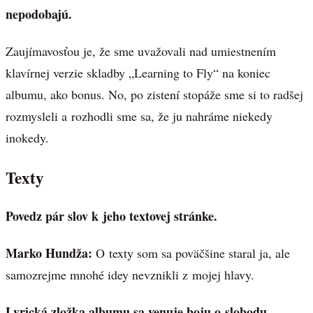
nepodobajú.
Zaujímavosťou je, že sme uvažovali nad umiestnením
klavírnej verzie skladby „Learning to Fly“ na koniec
albumu, ako bonus. No, po zistení stopáže sme si to radšej
rozmysleli a rozhodli sme sa, že ju nahráme niekedy
inokedy.
Texty
Povedz pár slov k jeho textovej stránke.
Marko Hundža:
O texty som sa poväčšine staral ja, ale
samozrejme mnohé idey nevznikli z mojej hlavy.
Lyrická zložka albumu sa venuje boju o slobodu,