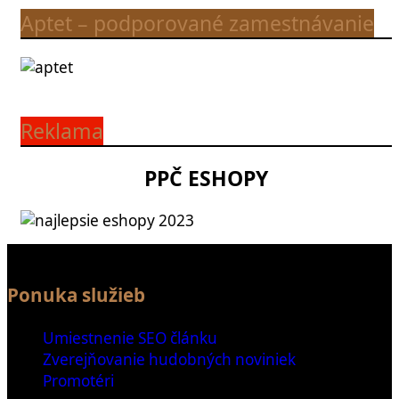
Aptet – podporované zamestnávanie
Reklama
PPČ ESHOPY
Ponuka služieb
Umiestnenie SEO článku
Zverejňovanie hudobných noviniek
Promotéri