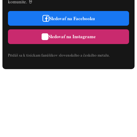
komunite. 🤘
Sledovať na Facebooku
Sledovať na Instagrame
Pridáš sa k tisíckam fanúšikov slovenského a českého metalu.