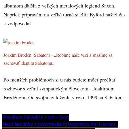
albumom ďalšia z veľkých metalových legiend Saxon.
Napriek prípravám na veľké turné si Biff Byford našiel čas
a zodpovedal…
Joakim Brodén (Sabaton) - ,,Robíme naše veci a snažíme sa
zachovať identitu Sabatonu..."
Po menších problémoch si u nás budete môcť prečítať
rozhovor s veľmi sympatickým človekom - Joakimom
Brodénom. Od svojho založenia v roku 1999 sa Sabaton…
Navigácia
Previous
Previous
Paradise Lost – Icon
post:
Next
Next
Novinky z prostredia interpretov Kai Hansen,
v