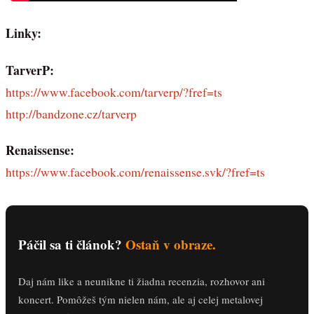
Linky:
TarverP:
https://www.facebook.com/tarverp/?fref=ts
http://bandzone.cz/tarverp
Renaissense:
https://www.facebook.com/renaissense.svk/?fref=ts
Páčil sa ti článok?
Ostaň v obraze.
Daj nám like a neunikne ti žiadna recenzia, rozhovor ani
koncert. Pomôžeš tým nielen nám, ale aj celej metalovej