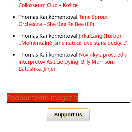
Collosseum Club – Košice
Thomas Kai
komentoval
Time Sprout
Orchestra – She Bee Re Bee (EP)
Thomas Kai
komentoval
Jirka Lang (Turbo) –
,,Momentálně jsme natočili dvě starší pecky…“
Thomas Kai
komentoval
Novinky z prostredia
interpretov As I Lie Dying, Billy Morrison,
Batushka, Jinjer
Podpor tento magazín
Support us