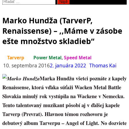
Hľadať:
Marko Hundža (TarverP,
Renaissense) – ,,Máme v zásobe
ešte množstvo skladieb“
Tarverp
Power Metal
,
Speed Metal
10. septembra 2016
2. januára 2022
Thomas Kai
Marka Hundžu všetci poznáte z kapely
Renaissense, ktorá vďaka súťaži Wacken Metal Battle
Slovakia minulý rok vystúpila na Wackene v Nemecku.
Tento talentovaný muzikant pôsobí aj v ďalšej kapele
Tarverp (Prevrat). Hlavnou témou rozhovoru je
debutový album Tarverpu – Angel of Light. No dozviete