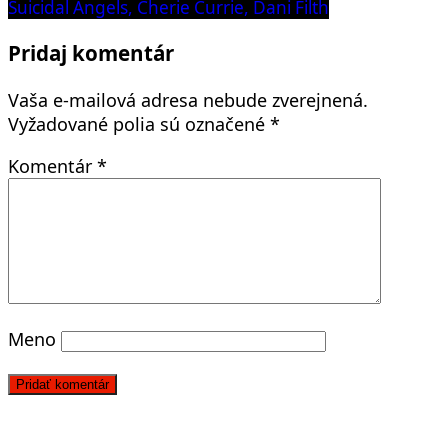
post:
Suicidal Angels, Cherie Currie, Dani Filth
článku
Pridaj komentár
Vaša e-mailová adresa nebude zverejnená.
Vyžadované polia sú označené
*
Komentár
*
Meno