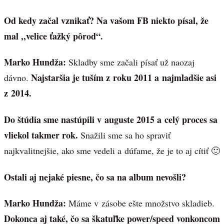
Od kedy začal vznikať? Na vašom FB niekto písal, že
mal ,,velice ťažký pôrod“.
Marko Hundža:
Skladby sme začali písať už naozaj
Najstaršia je tuším z roku 2011 a najmladšie asi
dávno.
z 2014.
Do štúdia sme nastúpili v auguste 2015 a celý proces sa
vliekol takmer rok.
Snažili sme sa ho spraviť
najkvalitnejšie, ako sme vedeli a dúfame, že je to aj cítiť 🙂
Ostali aj nejaké piesne, čo sa na album nevošli?
Marko Hundža:
Máme v zásobe ešte množstvo skladieb.
Dokonca aj také, čo sa škatuľke power/speed vonkoncom