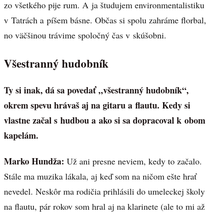
zo všetkého pije rum. A ja študujem environmentalistiku
v Tatrách a píšem básne. Občas si spolu zahráme florbal,
no väčšinou trávime spoločný čas v skúšobni.
Všestranný hudobník
Ty si inak, dá sa povedať ,,všestranný hudobník“,
okrem spevu hrávaš aj na gitaru a flautu. Kedy si
vlastne začal s hudbou a ako si sa dopracoval k obom
kapelám.
Marko Hundža:
Už ani presne neviem, kedy to začalo.
Stále ma muzika lákala, aj keď som na ničom ešte hrať
nevedel. Neskôr ma rodičia prihlásili do umeleckej školy
na flautu, pár rokov som hral aj na klarinete (ale to mi až