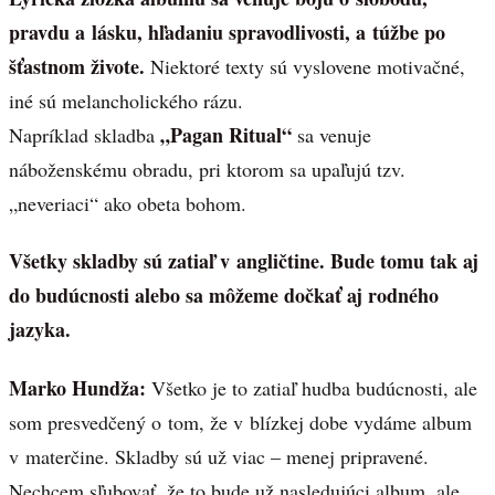
pravdu a lásku, hľadaniu spravodlivosti, a túžbe po
šťastnom živote.
Niektoré texty sú vyslovene motivačné,
iné sú melancholického rázu.
„Pagan Ritual“
Napríklad skladba
sa venuje
náboženskému obradu, pri ktorom sa upaľujú tzv.
„neveriaci“ ako obeta bohom.
Všetky skladby sú zatiaľ v angličtine. Bude tomu tak aj
do budúcnosti alebo sa môžeme dočkať aj rodného
jazyka.
Marko Hundža:
Všetko je to zatiaľ hudba budúcnosti, ale
som presvedčený o tom, že v blízkej dobe vydáme album
v materčine. Skladby sú už viac – menej pripravené.
Nechcem sľubovať, že to bude už nasledujúci album, ale