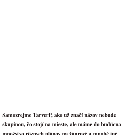
Samozrejme TarverP, ako už značí názov nebude
skupinou, čo stojí na mieste, ale máme do budúcna
množstvo rôznych plánov na žánrové a mnohé iné