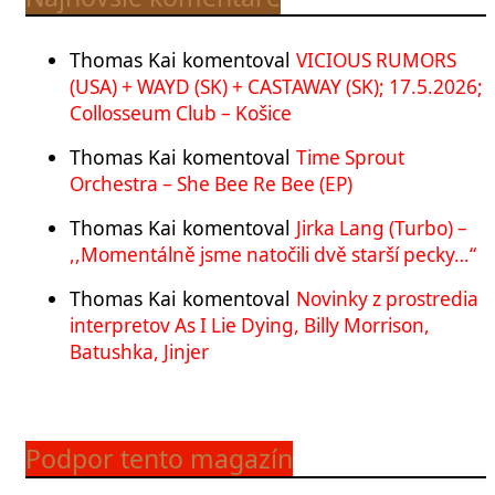
Thomas Kai
komentoval
VICIOUS RUMORS
(USA) + WAYD (SK) + CASTAWAY (SK); 17.5.2026;
Collosseum Club – Košice
Thomas Kai
komentoval
Time Sprout
Orchestra – She Bee Re Bee (EP)
Thomas Kai
komentoval
Jirka Lang (Turbo) –
,,Momentálně jsme natočili dvě starší pecky…“
Thomas Kai
komentoval
Novinky z prostredia
interpretov As I Lie Dying, Billy Morrison,
Batushka, Jinjer
Podpor tento magazín