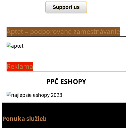
Support us
Aptet – podporované zamestnávanie
Reklama
PPČ ESHOPY
Ponuka služieb