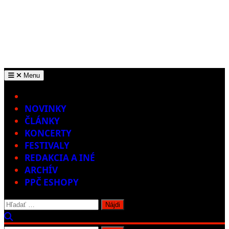
Menu
Home
NOVINKY
ČLÁNKY
KONCERTY
FESTIVALY
REDAKCIA A INÉ
ARCHÍV
PPČ ESHOPY
Hľadať: