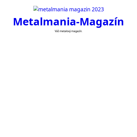
Skip
to
Metalmania-Magazín
content
Váš metalový magazín.