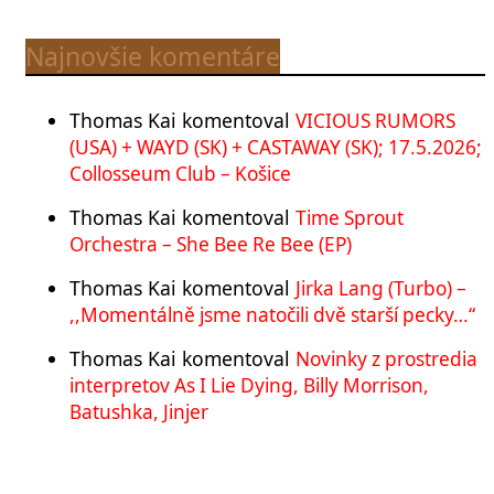
Najnovšie komentáre
Thomas Kai
komentoval
VICIOUS RUMORS
(USA) + WAYD (SK) + CASTAWAY (SK); 17.5.2026;
Collosseum Club – Košice
Thomas Kai
komentoval
Time Sprout
Orchestra – She Bee Re Bee (EP)
Thomas Kai
komentoval
Jirka Lang (Turbo) –
,,Momentálně jsme natočili dvě starší pecky…“
Thomas Kai
komentoval
Novinky z prostredia
interpretov As I Lie Dying, Billy Morrison,
Batushka, Jinjer