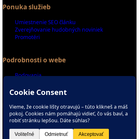
Ponuka služieb
Umiestnenie SEO článku
Zverejňovanie hudobných noviniek
Promotéri
Podrobnosti o webe
Bodovania
Special Thanks
Ďalšie odkazy
Spriatelené weby
Zaujímavé čítanie
ENGLISH SECTION