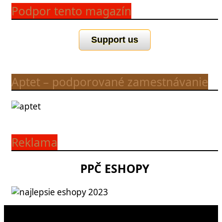
Podpor tento magazín
Support us
Aptet – podporované zamestnávanie
Reklama
PPČ ESHOPY