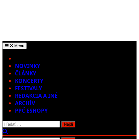
Menu
Home
NOVINKY
ČLÁNKY
KONCERTY
FESTIVALY
REDAKCIA A INÉ
ARCHÍV
PPČ ESHOPY
Hľadať: