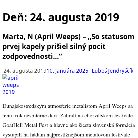
Deň:
24. augusta 2019
Marta, N (April Weeps) – ,,So statusom
prvej kapely prišiel silný pocit
zodpovednosti…“
24. augusta 2019
10. januára 2025
Ľuboš Jendryščík
Dunajskostredským atmosferic metalistom April Weeps sa
tento rok nesmierne darí. Zahrali na chorvátskom festivale
GoatHell Metal Fest a hlavne ako šiesta slovenská formácia
vystúpili na hádam najprestížnejšom metalovom festivale –