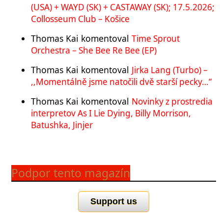
(USA) + WAYD (SK) + CASTAWAY (SK); 17.5.2026;
Collosseum Club – Košice
Thomas Kai
komentoval
Time Sprout
Orchestra – She Bee Re Bee (EP)
Thomas Kai
komentoval
Jirka Lang (Turbo) –
,,Momentálně jsme natočili dvě starší pecky…“
Thomas Kai
komentoval
Novinky z prostredia
interpretov As I Lie Dying, Billy Morrison,
Batushka, Jinjer
Podpor tento magazín
Support us