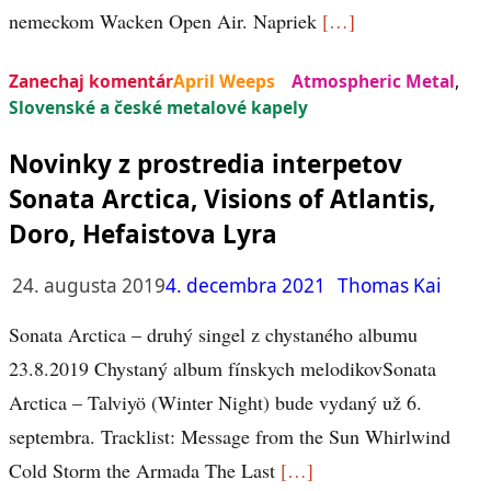
nemeckom Wacken Open Air. Napriek
[…]
Zanechaj komentár
April Weeps
Atmospheric Metal
,
Slovenské a české metalové kapely
Novinky z prostredia interpetov
Sonata Arctica, Visions of Atlantis,
Doro, Hefaistova Lyra
24. augusta 2019
4. decembra 2021
Thomas Kai
Sonata Arctica – druhý singel z chystaného albumu
23.8.2019 Chystaný album fínskych melodikovSonata
Arctica – Talviyö (Winter Night) bude vydaný už 6.
septembra. Tracklist: Message from the Sun Whirlwind
Cold Storm the Armada The Last
[…]