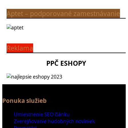
Aptet – podporované zamestnávanie
Reklama
PPČ ESHOPY
Ponuka služieb
Umiestnenie SEO článku
Zverejňovanie hudobných noviniek