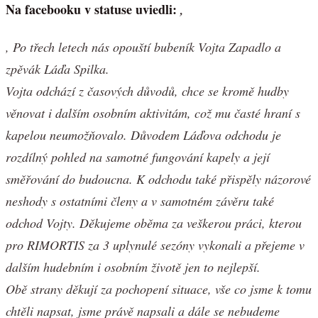
Na facebooku v statuse uviedli:
,
, Po třech letech nás opouští bubeník Vojta Zapadlo a
zpěvák Láďa Spilka.
Vojta odchází z časových důvodů, chce se kromě hudby
věnovat i dalším osobním aktivitám, což mu časté hraní s
kapelou neumožňovalo. Důvodem Láďova odchodu je
rozdílný pohled na samotné fungování kapely a její
směřování do budoucna. K odchodu také přispěly názorové
neshody s ostatními členy a v samotném závěru také
odchod Vojty. Děkujeme oběma za veškerou práci, kterou
pro RIMORTIS za 3 uplynulé sezóny vykonali a přejeme v
dalším hudebním i osobním životě jen to nejlepší.
Obě strany děkují za pochopení situace, vše co jsme k tomu
chtěli napsat, jsme právě napsali a dále se nebudeme