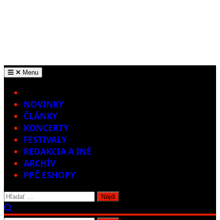
Menu
Home
NOVINKY
ČLÁNKY
KONCERTY
FESTIVALY
REDAKCIA A INÉ
ARCHÍV
PPČ ESHOPY
Hľadať: