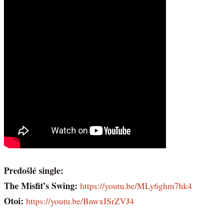
Predošlé single:
The Misfit’s Swing:
https://youtu.be/MLy6ghm7hk4
Otoi:
https://youtu.be/BnwxISrZVJ4