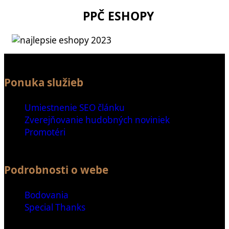
PPČ ESHOPY
Ponuka služieb
Umiestnenie SEO článku
Zverejňovanie hudobných noviniek
Promotéri
Podrobnosti o webe
Bodovania
Special Thanks