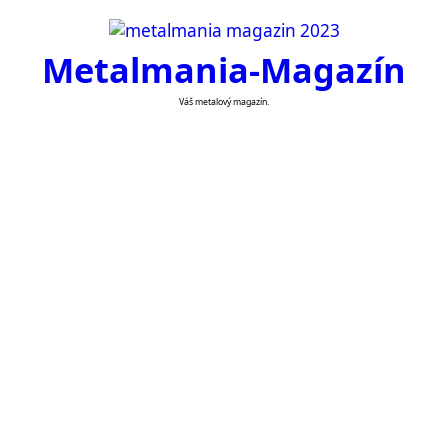
Skip
to
Metalmania-Magazín
content
Váš metalový magazín.