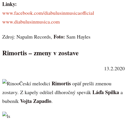
Linky:
www.facebook.com/diabulusinmusicaofficial
www.diabulusinmusica.com
Foto:
Zdroj: Napalm Records,
Sam Hayles
Rimortis – zmeny v zostave
13.2.2020
Rimortis
Českí melodici
opäť prešli zmenou
Láďa Spilka
zostavy. Z kapely odišiel dlhoročný spevák
a
Vojta Zapadlo
bubeník
.