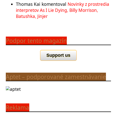
Thomas Kai
komentoval
Novinky z prostredia
interpretov As I Lie Dying, Billy Morrison,
Batushka, Jinjer
Podpor tento magazín
Support us
Aptet – podporované zamestnávanie
Reklama