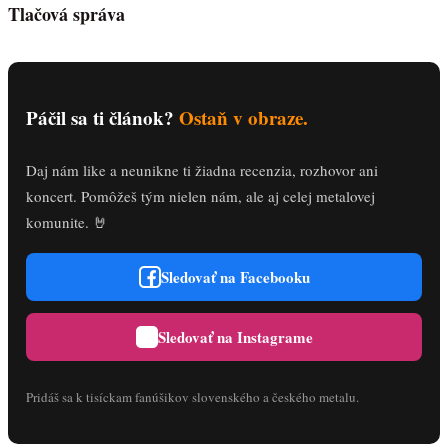
Tlačová správa
Páčil sa ti článok?
Ostaň v obraze.
Daj nám like a neunikne ti žiadna recenzia, rozhovor ani
koncert. Pomôžeš tým nielen nám, ale aj celej metalovej
komunite. 🤘
Sledovať na Facebooku
Sledovať na Instagrame
Pridáš sa k tisíckam fanúšikov slovenského a českého metalu.