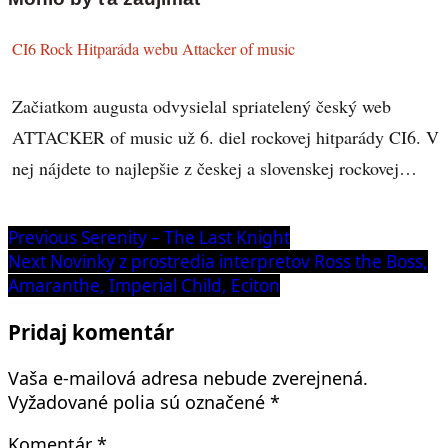
CI6 Rock Hitparáda webu Attacker of music
Začiatkom augusta odvysielal spriatelený český web
ATTACKER of music už 6. diel rockovej hitparády CI6. V
nej nájdete to najlepšie z českej a slovenskej rockovej…
Navigácia
Previous
Previous
Serenity – The Last Knight
post:
Next
Next
Novinky z prostredia interpretov Ross the Boss,
v
post:
Amaranthe, Imperial Child, Eciton
článku
Pridaj komentár
Vaša e-mailová adresa nebude zverejnená.
Vyžadované polia sú označené
*
Komentár
*