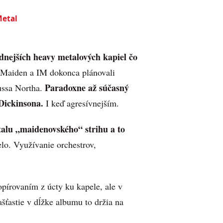
Metal
dnejších heavy metalových kapiel čo
on Maiden a IM dokonca plánovali
Paradoxne až súčasný
ussa Northa.
Dickinsona.
I keď agresívnejším.
lu „maidenovského“ strihu a to
elo. Využívanie orchestrov,
írovaním z úcty ku kapele, ale v
ašťastie v dĺžke albumu to držia na