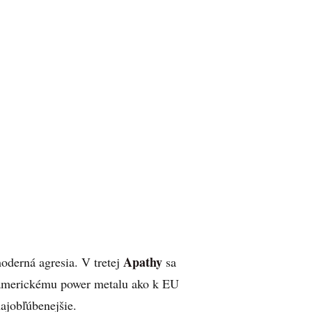
Apathy
moderná agresia. V tretej
sa
k americkému power metalu ako k EU
ajobľúbenejšie.