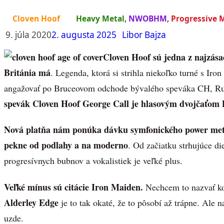
Cloven Hoof
Heavy Metal
,
NWOBHM
,
Progressive 
9. júla 2020
2. augusta 2025
Libor Bajza
Cloven Hoof sú jedna z najzása
Británia má
. Legenda, ktorá si strihla niekoľko turné s Ir
angažovať po Bruceovom odchode bývalého speváka CH, R
spevák Cloven Hoof George Call je hlasovým dvojčaťom 
Nová platňa nám ponúka dávku symfonického power meta
pekne od podlahy a na moderno
. Od začiatku strhujúce di
progresívnych bubnov a vokalistiek je veľké plus.
Veľké mínus sú citácie Iron Maiden.
Nechcem to nazvať kop
Alderley Edge
je to tak okaté, že to pôsobí až trápne. Ale n
uzde.