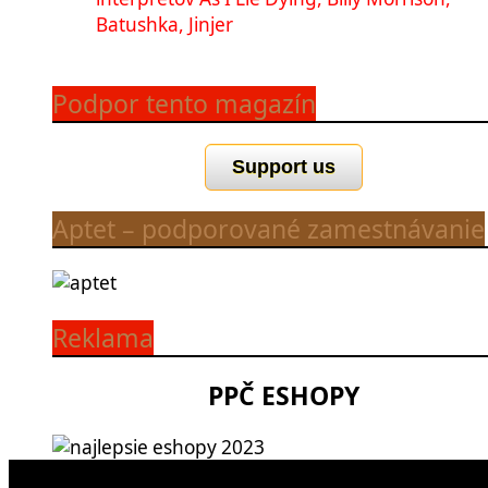
Batushka, Jinjer
Podpor tento magazín
Support us
Aptet – podporované zamestnávanie
Reklama
PPČ ESHOPY