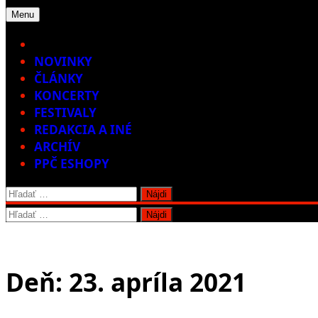
Menu
Home
NOVINKY
ČLÁNKY
KONCERTY
FESTIVALY
REDAKCIA A INÉ
ARCHÍV
PPČ ESHOPY
Hľadať:
Hľadať:
Deň:
23. apríla 2021