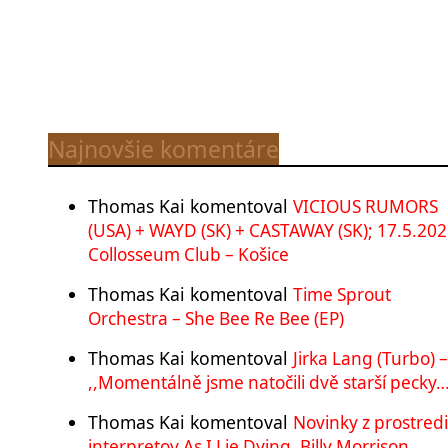
Najnovšie komentáre
Thomas Kai
komentoval
VICIOUS RUMORS
(USA) + WAYD (SK) + CASTAWAY (SK); 17.5.202
Collosseum Club – Košice
Thomas Kai
komentoval
Time Sprout
Orchestra – She Bee Re Bee (EP)
Thomas Kai
komentoval
Jirka Lang (Turbo) –
,,Momentálně jsme natočili dvě starší pecky…
Thomas Kai
komentoval
Novinky z prostred
interpretov As I Lie Dying, Billy Morrison,