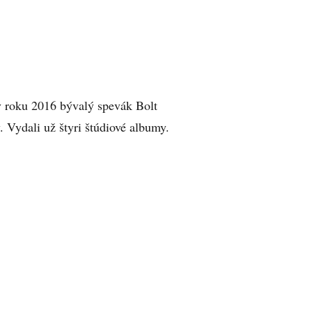
 roku 2016 bývalý spevák Bolt
 Vydali už štyri štúdiové albumy.