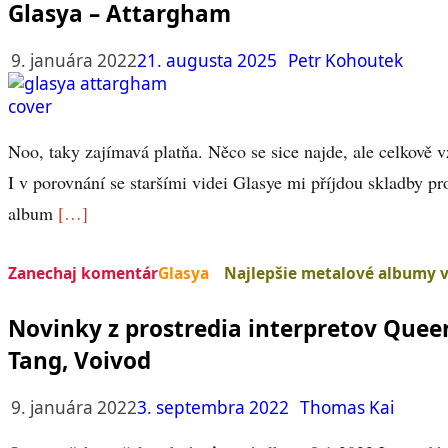
Glasya – Attargham
9. januára 2022
21. augusta 2025
Petr Kohoutek
Noo, taky zajímavá platňa. Něco se sice najde, ale celkově v
I v porovnání se staršími videi Glasye mi příjdou skladby pr
album
[…]
Zanechaj komentár
Glasya
Najlepšie metalové albumy v
Novinky z prostredia interpretov Queen
Tang, Voivod
9. januára 2022
3. septembra 2022
Thomas Kai