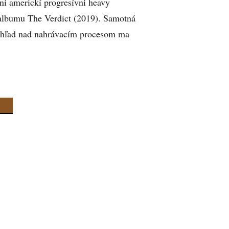
i americkí progresívni heavy
 albumu The Verdict (2019). Samotná
dohľad nad nahrávacím procesom ma