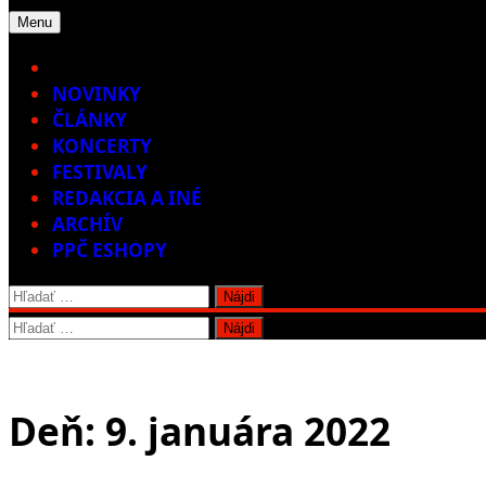
Menu
Home
NOVINKY
ČLÁNKY
KONCERTY
FESTIVALY
REDAKCIA A INÉ
ARCHÍV
PPČ ESHOPY
Hľadať:
Hľadať:
Deň:
9. januára 2022