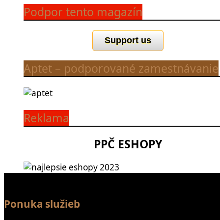
Podpor tento magazín
Support us
Aptet – podporované zamestnávanie
Reklama
PPČ ESHOPY
Ponuka služieb