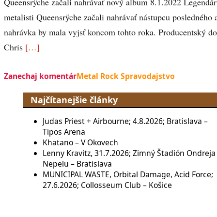
Queensrÿche začali nahrávať nový album 8.1.2022 Legendárn
metalisti Queensrÿche začali nahrávať nástupcu posledného
nahrávka by mala vyjsť koncom tohto roka. Producentský 
Chris
[…]
Zanechaj komentár
Metal Rock Spravodajstvo
Najčítanejšie články
Judas Priest + Airbourne; 4.8.2026; Bratislava –
Tipos Arena
Khatano – V Okovech
Lenny Kravitz, 31.7.2026; Zimný Štadión Ondreja
Nepelu – Bratislava
MUNICIPAL WASTE, Orbital Damage, Acid Force;
27.6.2026; Collosseum Club – Košice