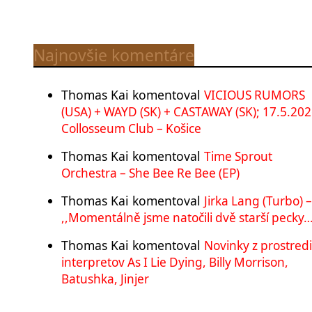
Najnovšie komentáre
Thomas Kai
komentoval
VICIOUS RUMORS
(USA) + WAYD (SK) + CASTAWAY (SK); 17.5.202
Collosseum Club – Košice
Thomas Kai
komentoval
Time Sprout
Orchestra – She Bee Re Bee (EP)
Thomas Kai
komentoval
Jirka Lang (Turbo) –
,,Momentálně jsme natočili dvě starší pecky…
Thomas Kai
komentoval
Novinky z prostred
interpretov As I Lie Dying, Billy Morrison,
Batushka, Jinjer