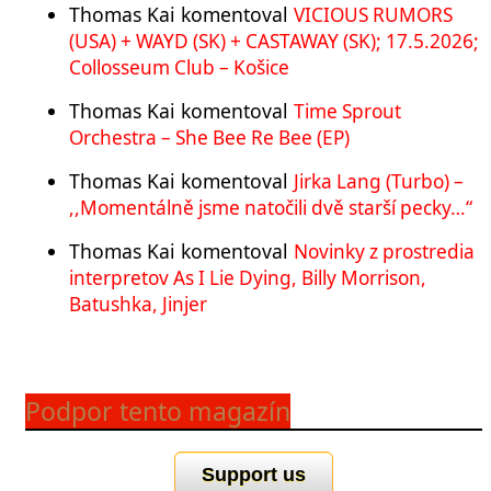
Thomas Kai
komentoval
VICIOUS RUMORS
(USA) + WAYD (SK) + CASTAWAY (SK); 17.5.2026;
Collosseum Club – Košice
Thomas Kai
komentoval
Time Sprout
Orchestra – She Bee Re Bee (EP)
Thomas Kai
komentoval
Jirka Lang (Turbo) –
,,Momentálně jsme natočili dvě starší pecky…“
Thomas Kai
komentoval
Novinky z prostredia
interpretov As I Lie Dying, Billy Morrison,
Batushka, Jinjer
Podpor tento magazín
Support us