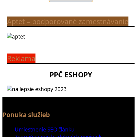
Aptet – podporované zamestnávanie
Reklama
PPČ ESHOPY
Ponuka služieb
Umiestnenie SEO článku
Zverejňovanie hudobných noviniek