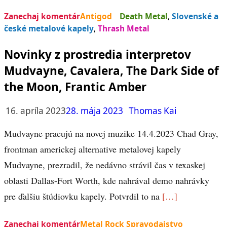
Zanechaj komentár
Antigod
Death Metal
,
Slovenské a
české metalové kapely
,
Thrash Metal
Novinky z prostredia interpretov
Mudvayne, Cavalera, The Dark Side of
the Moon, Frantic Amber
16. apríla 2023
28. mája 2023
Thomas Kai
Mudvayne pracujú na novej muzike 14.4.2023 Chad Gray,
frontman americkej alternative metalovej kapely
Mudvayne, prezradil, že nedávno strávil čas v texaskej
oblasti Dallas-Fort Worth, kde nahrával demo nahrávky
pre ďalšiu štúdiovku kapely. Potvrdil to na
[…]
Zanechaj komentár
Metal Rock Spravodajstvo