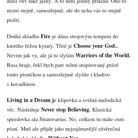
další vliv také jasný. A to není jediný příklad. Ono to
nezní stejně, samozřejmě, ale do ucha vás to stejně
praští.
Fire
Druhá skladba
je dána strojovým tempem do
Choose your God..
kterého řežou kytary. Třetí je
Warriors of the World.
Nevim jak vy, ale já tu slyším
Basa hraje, řekl bych part velmi inspirovaný právě
touto písničkou a samozřejmě slyšíte i kladivo
s kovadlinou.
Living in a Dream j
e klipovka a svižná melodická
Never stop Believing.
věc. Následuje
Klasická
speedovka ala Stratovarius. No, celkem tu máte osm
písní. Mně ale přijde jako nejzajímavější závěrečná