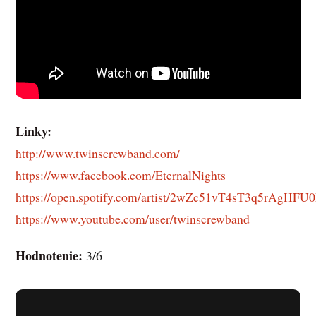
Linky:
http://www.twinscrewband.com/
https://www.facebook.com/EternalNights
https://open.spotify.com/artist/2wZc51vT4sT3q5rAgHFU
https://www.youtube.com/user/twinscrewband
Hodnotenie:
3/6