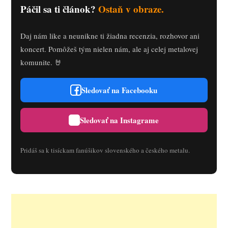
Páčil sa ti článok?
Ostaň v obraze.
Daj nám like a neunikne ti žiadna recenzia, rozhovor ani
koncert. Pomôžeš tým nielen nám, ale aj celej metalovej
komunite. 🤘
Sledovať na Facebooku
Sledovať na Instagrame
Pridáš sa k tisíckam fanúšikov slovenského a českého metalu.