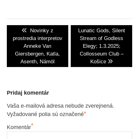
Navigácia
Previous
Next
Novinky z
Lunatic Gods, Silent
v
post:
post:
prostredia interpretov
Stream of Godless
článku
Anneke Van
Elegy; 1.3.2025;
Giersbergen, Katla,
Collosseum Club –
Asenth, Námöl
Košice
Pridaj komentár
Vaša e-mailová adresa nebude zverejnená.
*
Vyžadované polia sú označené
*
Komentár