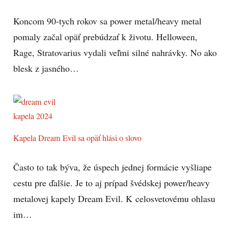
Koncom 90-tych rokov sa power metal/heavy metal
pomaly začal opäť prebúdzať k životu. Helloween,
Rage, Stratovarius vydali veľmi silné nahrávky. No ako
blesk z jasného…
Kapela Dream Evil sa opäť hlási o slovo
Často to tak býva, že úspech jednej formácie vyšliape
cestu pre ďalšie. Je to aj prípad švédskej power/heavy
metalovej kapely Dream Evil. K celosvetovému ohlasu
im…