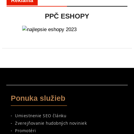
Reklama
PPČ ESHOPY
Ponuka služieb
Umiestnenie SEO článku
Zverejňovanie hudobných noviniek
Promotéri