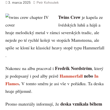
3. marca 2025
Petr Kohoutek
Twins Crew
je kapela ze
švédských luhů a hájů a
hraje melodický metal v rámci severských tradic, ale
nejede po té rychlé koleji ve stopách Mamsteena, ale
spíše se kloní ke klasické heavy stopě typu Hammerfall
.
Fredrik Nordström
Nakonec na albu pracoval i
, který
Hammerfall
nebo
In
je podepsaný i pod alby právě
Flames
.
V tomto směru je asi vše v pořádku. Ta deska
hraje příjemně.
deska vznikala během
Promo materiály informují, že