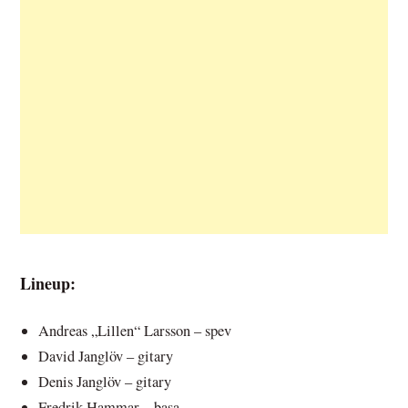
Lineup:
Andreas „Lillen“ Larsson – spev
David Janglöv – gitary
Denis Janglöv – gitary
Fredrik Hammar – basa