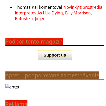
Thomas Kai
komentoval
Novinky z prostredia
interpretov As I Lie Dying, Billy Morrison,
Batushka, Jinjer
Podpor tento magazín
Support us
Aptet – podporované zamestnávanie
Reklama