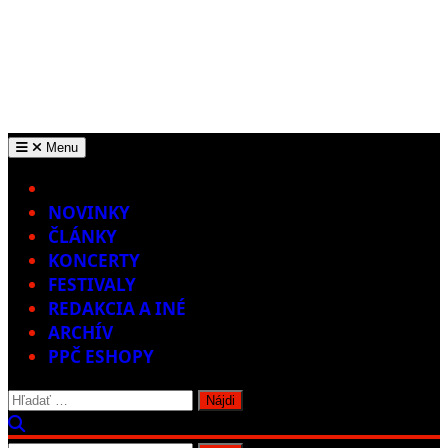
Menu
Home
NOVINKY
ČLÁNKY
KONCERTY
FESTIVALY
REDAKCIA A INÉ
ARCHÍV
PPČ ESHOPY
Hľadať: