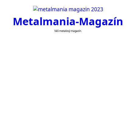
Skip
to
Metalmania-Magazín
content
Váš metalový magazín.