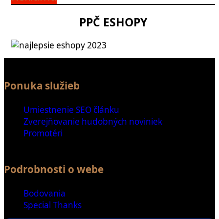
PPČ ESHOPY
Ponuka služieb
Umiestnenie SEO článku
Zverejňovanie hudobných noviniek
Promotéri
Podrobnosti o webe
Bodovania
Special Thanks