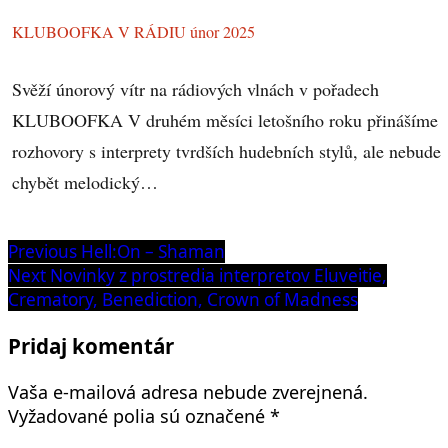
KLUBOOFKA V RÁDIU únor 2025
Svěží únorový vítr na rádiových vlnách v pořadech
KLUBOOFKA V druhém měsíci letošního roku přinášíme
rozhovory s interprety tvrdších hudebních stylů, ale nebude
chybět melodický…
Navigácia
Previous
Previous
Hell:On – Shaman
post:
Next
Next
Novinky z prostredia interpretov Eluveitie,
v
post:
Crematory, Benediction, Crown of Madness
článku
Pridaj komentár
Vaša e-mailová adresa nebude zverejnená.
Vyžadované polia sú označené
*