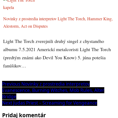
Novinky z prostredia interpretov Light The Torch, Hammer King,
Alestorm, Act on Disputes
Light The Torch zverejnili druhý singel z chystaného
albumu 7.5.2021 Americkí metalcoristi Light The Torch
(predtým známi ako Devil You Know) 5. júna potešia
fanúšikov…
Navigácia
Previous
Previous
Novinky z prostredia interpretov
post:
Evanescence, Burning Witches, Mob Rules, Alter
v
Bridge
článku
Next
Next
Judas Priest – Screaming for Vengeance
post:
Pridaj komentár