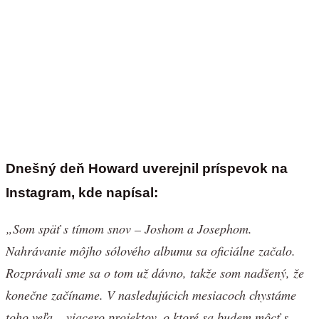
Dnešný deň Howard uverejnil príspevok na
Instagram, kde napísal:
„Som späť s tímom snov – Joshom a Josephom.
Nahrávanie môjho sólového albumu sa oficiálne začalo.
Rozprávali sme sa o tom už dávno, takže som nadšený, že
konečne začíname. V nasledujúcich mesiacoch chystáme
toho veľa – viacero projektov, o ktoré sa budem môcť s