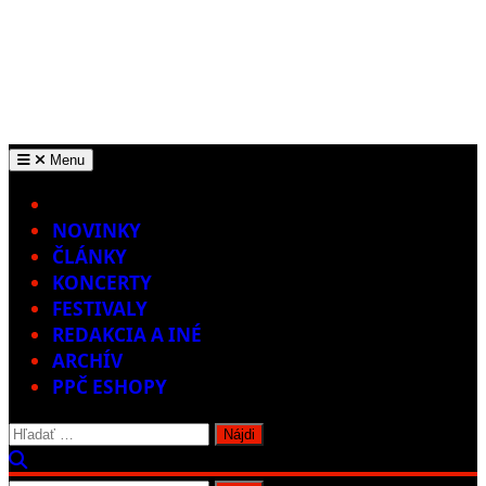
Menu
Home
NOVINKY
ČLÁNKY
KONCERTY
FESTIVALY
REDAKCIA A INÉ
ARCHÍV
PPČ ESHOPY
Hľadať: