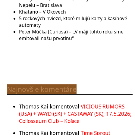
Nepelu – Bratislava
Khatano – V Okovech
5 rockových hviezd, ktoré milujú karty a kasínové
automaty
Peter Múčka (Curiosa) – ,,V máji tohto roku sme
emitovali našu prvotinu“
Najnovšie komentáre
Thomas Kai
komentoval
VICIOUS RUMORS
(USA) + WAYD (SK) + CASTAWAY (SK); 17.5.2026;
Collosseum Club – Košice
Thomas Kai
komentoval
Time Sprout