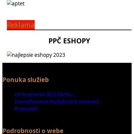
Reklama
PPČ ESHOPY
Ponuka služieb
Umiestnenie SEO článku
Zverejňovanie hudobných noviniek
Promotéri
Podrobnosti o webe