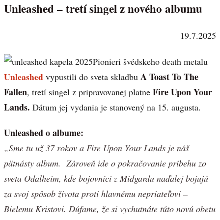
Unleashed – tretí singel z nového albumu
19.7.2025
Pionieri švédskeho death metalu
Unleashed
A Toast To The
vypustili do sveta skladbu
Fallen
Fire Upon Your
, tretí singel z pripravovanej platne
Lands.
Dátum jej vydania je stanovený na 15. augusta.
Unleashed o albume:
„Sme tu už 37 rokov a Fire Upon Your Lands je náš
pätnásty album. Zároveň ide o pokračovanie príbehu zo
sveta Odalheim, kde bojovníci z Midgardu naďalej bojujú
za svoj spôsob života proti hlavnému nepriateľovi –
Bielemu Kristovi. Dúfame, že si vychutnáte túto novú obetu