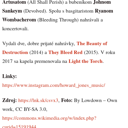
Artusatom
Johnom
(All Shall Perish) a bubeníkom
Sankeym
Ryanom
(Devolved). Spolu s basgitaristom
Wombacherom
(Bleeding Through) nahrávali a
koncertovali.
The Beauty of
Vydali dve, dobre prijaté nahrávky,
Destruction
They Bleed Red
(2014) a
(2015). V roku
Light the Torch
2017 sa kapela premenovala na
.
Linky:
https://www.instagram.com/howard_jones_music/
Zdroj:
Foto:
https://lnk.sk/csvx3
,
By Lowdown – Own
work, CC BY-SA 3.0,
https://commons.wikimedia.org/w/index.php?
curid=15191944