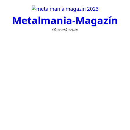
Skip
to
Metalmania-Magazín
content
Váš metalový magazín.