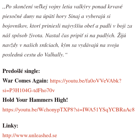
,,Po skončení veľkej vojny letia valkýry ponad krvavé
piesočné duny na úpätí hory Sinaj a vyberajú si
bojovníkov, ktorí priniesli najvyššiu obeť a padli v boji za
náš spôsob života. Nastal čas pripiť si na padlých. Žijú
navždy v našich srdciach, kým sa vydávajú na svoju
poslednú cestu do Valhally.“
Predošlé single:
War Comes Again:
https://youtu.be/fa0oVVeVAbk?
si=P3H104G-tdFho70v
Hold Your Hammers High!
https://youtu.be/WchonypTXP8?si=IWA51YSqYCBRaAc8
Linky:
http://www.unleashed.se