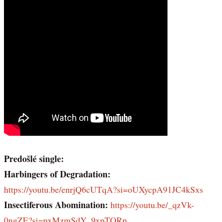
Predošlé single:
Harbingers of Degradation:
https://youtu.be/enrjQ6cUTqA?si=oUXycpA91JC4kSxs
Insectiferous Abomination:
https://youtu.be/_qzVk-
0ngZE?si=pxMzmSdY_9xpTQRp