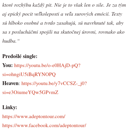
ktoré rozhýbu každý pit. Nie je to však len o sile. Je za tým
aj epický pocit veľkoleposti a veľa surových emócií. Texty
sú hlboko osobné a tvrdo zasahujú, sú navrhnuté tak, aby
sa s poslucháčmi spojili na skutočnej úrovni, rovnako ako
hudba.“
Predošlé single:
You:
https://youtu.be/o-e0HAjD-pQ?
si=ohngiU5iBqRYNOPQ
Heaven
:
https://youtu.be/y7vCCSZ-_j0?
si=e3OiumeYQw5GPvmZ
Linky:
https://www.adeptontour.com/
https://www.facebook.com/adeptontour/