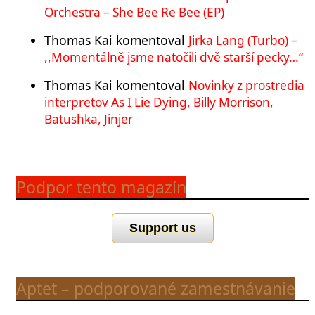
Orchestra – She Bee Re Bee (EP)
Thomas Kai
komentoval
Jirka Lang (Turbo) –
,,Momentálně jsme natočili dvě starší pecky…“
Thomas Kai
komentoval
Novinky z prostredia
interpretov As I Lie Dying, Billy Morrison,
Batushka, Jinjer
Podpor tento magazín
Support us
Aptet – podporované zamestnávanie