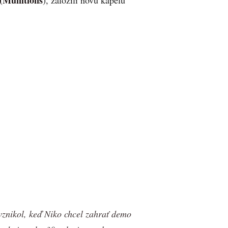
(Munitions
), založili novú kapelu
nikol, keď Niko chcel zahrať demo