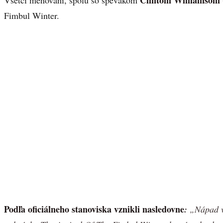
Clintom Williamsom 
Všetci menovaní, spolu so spevákom
Fimbul Winter.
Podľa oficiálneho stanoviska vznikli nasledovne
:
„Nápad vz