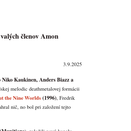
bývalých členov Amon
3.9.2025
o Niko Kaukinen, Anders Biazz a
édskej melodic deathmetalovej formácii
t the Nine Worlds
(1996)
, Fredrik
hral nič, no bol pri založení tejto