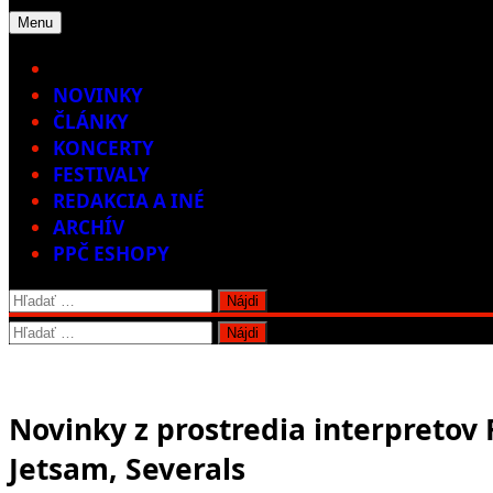
Menu
Home
NOVINKY
ČLÁNKY
KONCERTY
FESTIVALY
REDAKCIA A INÉ
ARCHÍV
PPČ ESHOPY
Hľadať:
Hľadať:
Novinky z prostredia interpretov
Jetsam, Severals