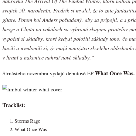
nahrávku The Arrival Of The Fimbul Winter, ktorú nahral p
svojich 50. narodenín. Fredrik si myslel, že to znie fantasiti
gitare. Potom bol Anders požiadaný, aby sa pripojil, a s pr
basge a Clinta na vokáloch sa vybraná skupina priateľov mohl
vypočuť si skladby, ktoré kedysi položili základy toho, čo ma
bavili a uvedomili si, že majú množstvo skvelého oldschoolo
v hraní a nakoniec nahrať nové skladby.“
What Once Was.
Štrnásteho novembra vydajú debutové EP
Tracklist:
Storms Rage
What Once Was