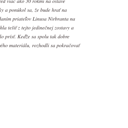
red viac ako 30 rokmi na oslave
cky a ponúkol sa, že bude hrať na
idaním priateľov Linusa Nirbranta na
a tešiť z tejto jedinečnej zostavy a
lo prísť. Keďže sa spolu tak dobre
vého materiálu, rozhodli sa pokračovať