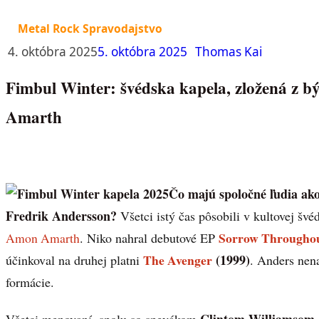
Metal Rock Spravodajstvo
4. októbra 2025
5. októbra 2025
Thomas Kai
Fimbul Winter: švédska kapela, zložená z 
Amarth
Čo majú spoločné ľudia ak
Fredrik Andersson?
Všetci istý čas pôsobili v kultovej šv
Sorrow Throughou
Amon Amarth
. Niko nahral debutové EP
The Avenger
(1999)
účinkoval na druhej platni
. Anders nena
formácie.