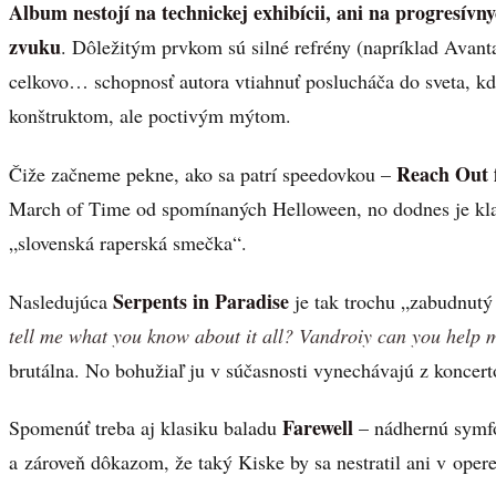
Album nestojí na technickej exhibícii, ani na progresív
zvuku
. Dôležitým prvkom sú silné refrény (napríklad Avantas
celkovo… schopnosť autora vtiahnuť poslucháča do sveta, kd
konštruktom, ale poctivým mýtom.
Reach Out f
Čiže začneme pekne, ako sa patrí speedovkou –
March of Time od spomínaných Helloween, no dodnes je klas
„slovenská raperská smečka“.
Serpents in Paradise
Nasledujúca
je tak trochu „zabudnutý 
tell me what you know about it all? Vandroiy can you help m
brutálna. No bohužiaľ ju v súčasnosti vynechávajú z koncert
Farewell
Spomenúť treba aj klasiku baladu
– nádhernú symf
a zároveň dôkazom, že taký Kiske by sa nestratil ani v opere