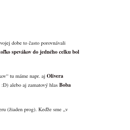
ojej dobe to často porovnávali
 toľko spevákov do jedného celku bol
Olivera
ov“ tu máme napr. aj
Boba
 :D) alebo aj zamatový hlas
ru (žiaden prog). Keďže sme „v