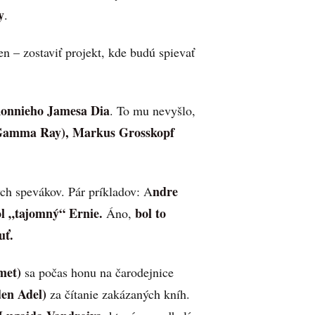
y
.
en – zostaviť projekt, kde budú spievať
onnieho Jamesa Dia
. To mu nevyšlo,
(Gamma Ray), Markus Grosskopf
ndre
h spevákov. Pár príkladov: A
l „tajomný“ Ernie.
bol to
Áno,
uť.
met)
sa počas honu na čarodejnice
en Adel)
za čítanie zakázaných kníh.