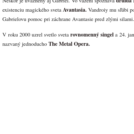
druida 
Neskôr je uväznený aj Gabriel. Vo väzení spoznáva
Avantasia.
existenciu magického sveta
Vandroiy mu sľúbi p
Gabrielovu pomoc pri záchrane Avantasie pred zlými silami
rovnomenný singel
V roku 2000 uzrel svetlo sveta
a 24. ja
The Metal Opera.
nazvaný jednoducho