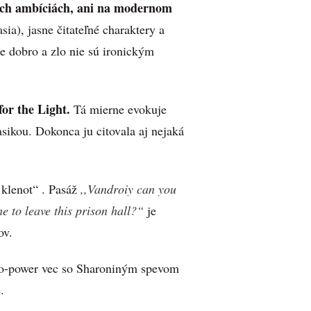
nych ambíciách, ani na modernom
ia), jasne čitateľné charaktery a
e dobro a zlo nie sú ironickým
or the Light.
Tá mierne evokuje
ikou. Dokonca ju citovala aj nejaká
klenot“ . Pasáž
,,Vandroiy can you
e to leave this prison hall?“
je
ov.
o-power vec so Sharoniným spevom
.