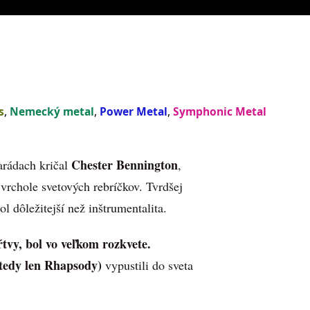
s
,
Nemecký metal
,
Power Metal
,
Symphonic Metal
Chester Bennington
arádach kričal
,
vrchole svetových rebríčkov. Tvrdšej
l dôležitejší než inštrumentalita.
vy, bol vo veľkom rozkvete.
edy len Rhapsody)
vypustili do sveta