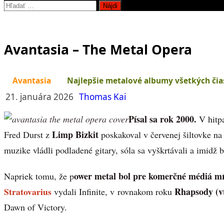
Hľadať:
Avantasia – The Metal Opera
Avantasia
Najlepšie metalové albumy všetkých čia
21. januára 2026
Thomas Kai
Písal sa rok 2000.
V hitp
Limp Bizkit
Fred Durst z
poskakoval v červenej šiltovke na 
muzike vládli podladené gitary, sóla sa vyškrtávali a imidž bo
ower metal bol pre komerčné médiá mŕt
Napriek tomu, že p
Stratovarius
Rhapsody (vt
vydali Infinite, v rovnakom roku
Dawn of Victory.