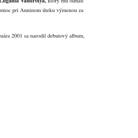
Lugaida Vandroiya,
ktorý mu odhalí
omoc pri Anninom úteku výmenou za
.
nuára 2001 sa narodil debutový album,