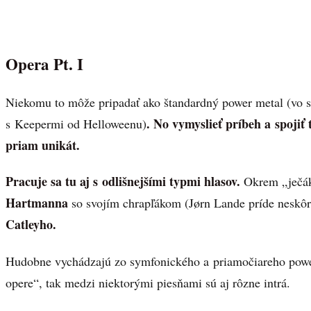
Opera Pt. I
Niekomu to môže pripadať ako štandardný power metal (vo sv
. No vymyslieť príbeh a spojiť
s Keepermi od Helloweenu)
priam unikát.
Pracuje sa tu aj s odlišnejšími typmi hlasov.
Okrem „ječák
Hartmanna
so svojím chrapľákom (Jørn Lande príde neskôr
Catleyho.
Hudobne vychádzajú zo symfonického a priamočiareho powe
opere“, tak medzi niektorými piesňami sú aj rôzne intrá.