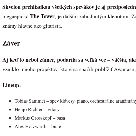
Skvelou prehliadkou všetkých spevákov je aj predposledn
The Tower
megaepická
, je ďalším zabudnutým klenotom. Za
známy hlavne ako gitarista.
Záver
Aj keď to nebol zámer, podarila sa veľká vec – väčšia, a
vzniklo mnoho projektov, ktoré sa snažili priblížiť Avantasii
Lineup:
Tobias Sammet – spev klávesy, piano, orchestrálne aranžmán
Henjo Richter – gitary
Markus Grosskopf – basa
Alex Holzwarth – bicie