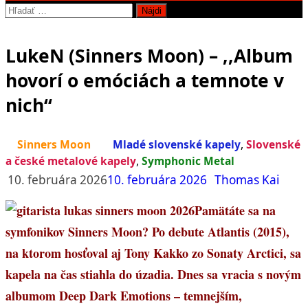
Hľadať:
LukeN (Sinners Moon) – ,,Album
hovorí o emóciách a temnote v
nich“
Sinners Moon
Mladé slovenské kapely
,
Slovenské
a české metalové kapely
,
Symphonic Metal
10. februára 2026
10. februára 2026
Thomas Kai
Pamätáte sa na
symfonikov Sinners Moon? Po debute Atlantis (2015),
na ktorom hosťoval aj Tony Kakko zo Sonaty Arctici, sa
kapela na čas stiahla do úzadia. Dnes sa vracia s novým
albumom Deep Dark Emotions – temnejším,