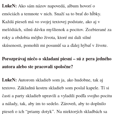
LukeN:
Ako sám názov napovedá, album hovorí o
emóciách a temnote v nich. Snaží sa to brať do hĺbky.
Každá pieseň má vo svojej textovej podstate, ako aj v
melódiách, silnú dávku myšlienok a pocitov. Zozbierané za
roky a obdobia môjho života, ktoré mi dali silné
skúsenosti, pomohli mi posunúť sa a ďalej hýbať v živote.
Porozprávaj niečo o skladaní piesní – sú z pera jedného
autora alebo ste pracovali spoločne?
LukeN:
Autorom skladieb som ja, ako hudobne, tak aj
textovo. Základnú kostru skladieb som poslal kapele. Tí si
časti a party skladieb upravili a vyladili podľa svojho pocitu
a nálady, tak, aby im to sedelo. Zároveň, aby to doplnilo
pieseň o ich “priamy dotyk”. Na niektorých skladbách sa