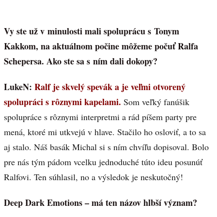
Vy ste už v minulosti mali spoluprácu s Tonym
Kakkom, na aktuálnom počine môžeme počuť Ralfa
Schepersa. Ako ste sa s ním dali dokopy?
LukeN:
Ralf je skvelý spevák a je veľmi otvorený
spolupráci s rôznymi kapelami.
Som veľký fanúšik
spolupráce s rôznymi interpretmi a rád píšem party pre
mená, ktoré mi utkvejú v hlave. Stačilo ho osloviť, a to sa
aj stalo. Náš basák Michal si s ním chvíľu dopisoval. Bolo
pre nás tým pádom vcelku jednoduché túto ideu posunúť
Ralfovi. Ten súhlasil, no a výsledok je neskutočný!
Deep Dark Emotions – má ten názov hlbší význam?