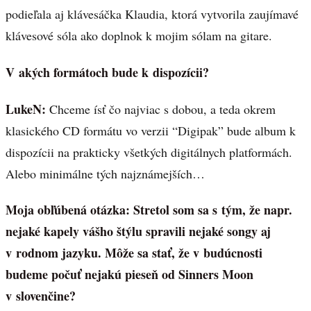
podieľala aj klávesáčka Klaudia, ktorá vytvorila zaujímavé
klávesové sóla ako doplnok k mojim sólam na gitare.
V akých formátoch bude k dispozícii?
LukeN:
Chceme ísť čo najviac s dobou, a teda okrem
klasického CD formátu vo verzii “Digipak” bude album k
dispozícii na prakticky všetkých digitálnych platformách.
Alebo minimálne tých najznámejších…
Moja obľúbená otázka: Stretol som sa s tým, že napr.
nejaké kapely vášho štýlu spravili nejaké songy aj
v rodnom jazyku. Môže sa stať, že v budúcnosti
budeme počuť nejakú pieseň od Sinners Moon
v slovenčine?