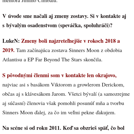
mentora Jimiho Cimbalu.
V úvode sme načali aj zmeny zostavy. Si v kontakte aj
s bývalým osadenstvom (speváčka, spoluhráči)?
LukeN:
Zmeny boli najzreteľnejšie v rokoch 2018 a
2019.
Tam začínajúca zostava Sinners Moon z obdobia
Atlantisu a EP Far Beyond The Stars skončila.
S pôvodnými členmi som v kontakte len okrajovo,
najviac asi s basákom Viktorom a growlerom Derickom,
občas aj s klávesákom Jarom. Všetci bývalí (a samozrejme
aj súčasní) členovia však pomohli posunúť mňa a tvorbu
Sinners Moon ďalej, za čo im veľmi pekne ďakujem.
Na scéne si od roku 2011. Keď sa obzrieš späť, čo bol