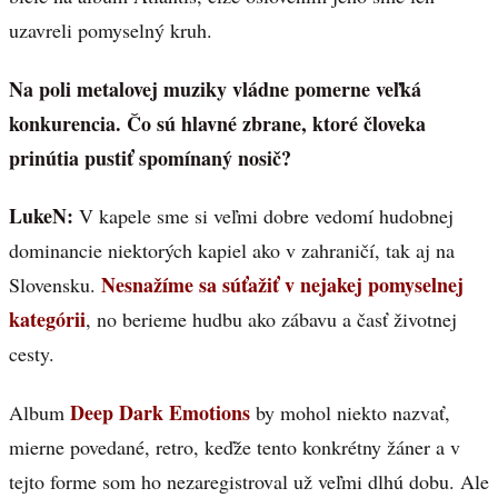
uzavreli pomyselný kruh.
Na poli metalovej muziky vládne pomerne veľká
konkurencia. Čo sú hlavné zbrane, ktoré človeka
prinútia pustiť spomínaný nosič?
LukeN:
V kapele sme si veľmi dobre vedomí hudobnej
dominancie niektorých kapiel ako v zahraničí, tak aj na
Nesnažíme sa súťažiť v nejakej pomyselnej
Slovensku.
kategórii
, no berieme hudbu ako zábavu a časť životnej
cesty.
Deep Dark Emotions
Album
by mohol niekto nazvať,
mierne povedané, retro, keďže tento konkrétny žáner a v
tejto forme som ho nezaregistroval už veľmi dlhú dobu. Ale