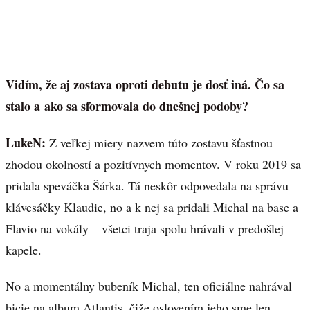
Vidím, že aj zostava oproti debutu je dosť iná. Čo sa
stalo a ako sa sformovala do dnešnej podoby?
LukeN:
Z veľkej miery nazvem túto zostavu šťastnou
zhodou okolností a pozitívnych momentov. V roku 2019 sa
pridala speváčka Šárka. Tá neskôr odpovedala na správu
klávesáčky Klaudie, no a k nej sa pridali Michal na base a
Flavio na vokály – všetci traja spolu hrávali v predošlej
kapele.
No a momentálny bubeník Michal, ten oficiálne nahrával
bicie na album Atlantis, čiže oslovením jeho sme len