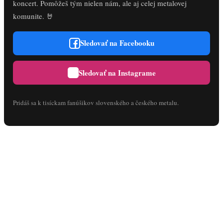
koncert. Pomôžeš tým nielen nám, ale aj celej metalovej
komunite. 🤘
Sledovať na Facebooku
Sledovať na Instagrame
Pridáš sa k tisíckam fanúšikov slovenského a českého metalu.