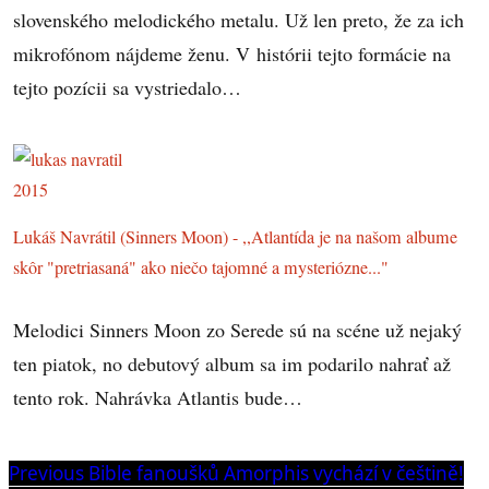
slovenského melodického metalu. Už len preto, že za ich
mikrofónom nájdeme ženu. V histórii tejto formácie na
tejto pozícii sa vystriedalo…
Lukáš Navrátil (Sinners Moon) - ,,Atlantída je na našom albume
skôr "pretriasaná" ako niečo tajomné a mysteriózne..."
Melodici Sinners Moon zo Serede sú na scéne už nejaký
ten piatok, no debutový album sa im podarilo nahrať až
tento rok. Nahrávka Atlantis bude…
Navigácia
Previous
Previous
Bible fanoušků Amorphis vychází v češtině!