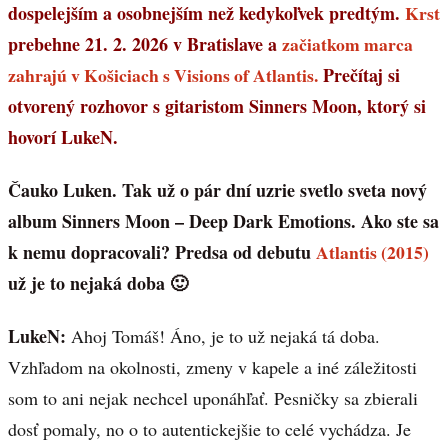
dospelejším a osobnejším než kedykoľvek predtým.
Krst
prebehne 21. 2. 2026 v Bratislave a
začiatkom marca
zahrajú v Košiciach s Visions of Atlantis.
Prečítaj si
otvorený rozhovor s gitaristom Sinners Moon, ktorý si
hovorí LukeN.
Čauko Luken. Tak už o pár dní uzrie svetlo sveta nový
album Sinners Moon – Deep Dark Emotions. Ako ste sa
k nemu dopracovali? Predsa od debutu
Atlantis (2015)
už je to nejaká doba 🙂
LukeN:
Ahoj Tomáš! Áno, je to už nejaká tá doba.
Vzhľadom na okolnosti, zmeny v kapele a iné záležitosti
som to ani nejak nechcel uponáhľať. Pesničky sa zbierali
dosť pomaly, no o to autentickejšie to celé vychádza. Je