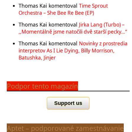
Thomas Kai
komentoval
Time Sprout
Orchestra – She Bee Re Bee (EP)
Thomas Kai
komentoval
Jirka Lang (Turbo) –
,,Momentálně jsme natočili dvě starší pecky…“
Thomas Kai
komentoval
Novinky z prostredia
interpretov As I Lie Dying, Billy Morrison,
Batushka, Jinjer
Podpor tento magazín
Support us
Aptet – podporované zamestnávanie