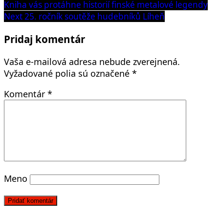
post:
Kniha vás protáhne historií finské metalové legendy
v
Next
Next
25. ročník soutěže hudebníků Líheň
článku
post:
Pridaj komentár
Vaša e-mailová adresa nebude zverejnená.
Vyžadované polia sú označené
*
Komentár
*
Meno