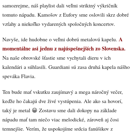
samozrejme, náš playlist dali veľmi striktný výkričník
tomuto nápadu. Kamošov z Eufory sme oslovili skrz dobré
vzťahy a niekoľko vydarených spoločných koncertov.
A
Navyše, ide hudobne o veľmi dobrú metalovú kapelu.
momentálne asi jednu z najúspešnejších zo Slovenska.
Na naše obrovské šťastie sme vychytali dieru v ich
kalendári a súhlasili. Guardiani sú zasa druhá kapela nášho
speváka Flavia.
Ten bude mať vskutku zaujímavý a mega náročný večer,
keďže ho čakajú dve živé vystúpenia. Ale ako sa hovorí,
taký je metal 😀 Zostavu sme dali dokopy na základe
nápadu mať tam niečo viac melodické, zároveň aj čosi
temnejšie. Verím, že uspokojíme srdcia fanúšikov z