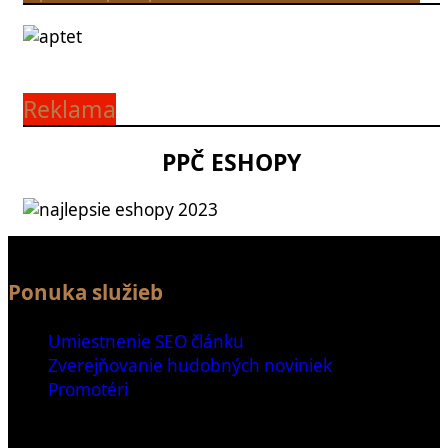
Reklama
PPČ ESHOPY
Ponuka služieb
Umiestnenie SEO článku
Zverejňovanie hudobných noviniek
Promotéri