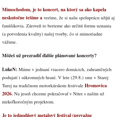
Mimochodom, je to koncert, na ktorý sa ako kapela
neskutočne tešíme a
veríme, že si našu spoluprácu užijú aj
fanúšikovia. Zároveň to berieme ako určitú formu uznania
(a potvrdenia kvality) našej tvorby, čo si mimoriadne
vážime.
Môžeš už prezradiť ďalšie plánované koncerty?
LukeN:
Máme v jednaní viacero domácich, zahraničných
podujatí i súkromných hraní. V lete (29.8.) sme v Starej
Hromovica
Turej na tradičnom motorkárskom festivale
2026.
Na jeseň chceme pokračovať v Nitre s naším už
niekoľkoročným projektom.
Je to jednodňový metalový festival (prevažne