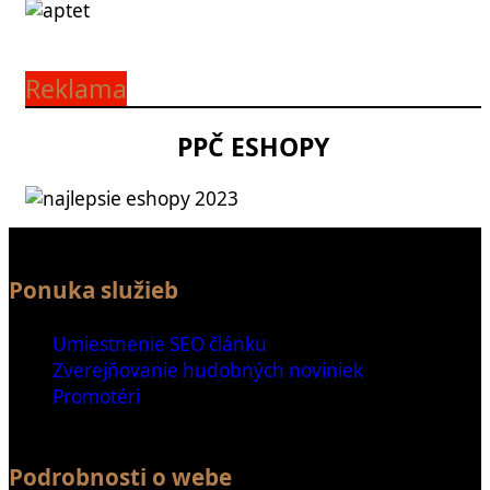
Reklama
PPČ ESHOPY
Ponuka služieb
Umiestnenie SEO článku
Zverejňovanie hudobných noviniek
Promotéri
Podrobnosti o webe