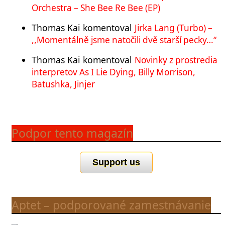
Orchestra – She Bee Re Bee (EP)
Thomas Kai
komentoval
Jirka Lang (Turbo) –
,,Momentálně jsme natočili dvě starší pecky…“
Thomas Kai
komentoval
Novinky z prostredia
interpretov As I Lie Dying, Billy Morrison,
Batushka, Jinjer
Podpor tento magazín
Support us
Aptet – podporované zamestnávanie