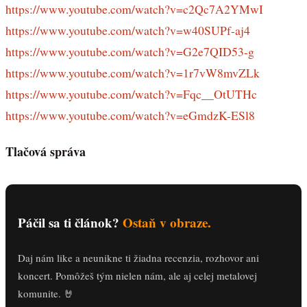
https://www.youtube.com/watch?v=c2Qc7A2YMwI
https://www.youtube.com/watch?v=w40SUPf-aj4
https://www.youtube.com/watch?v=G2e7QID53-g
https://www.youtube.com/watch?v=1r7vW8mvZLk
https://www.youtube.com/watch?v=Fqc__OtUTHc
https://www.youtube.com/watch?v=eGmdzK-ESl8
Tlačová správa
Páčil sa ti článok?
Ostaň v obraze.
Daj nám like a neunikne ti žiadna recenzia, rozhovor ani
koncert. Pomôžeš tým nielen nám, ale aj celej metalovej
komunite. 🤘