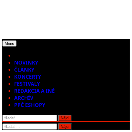
Menu
Home
NOVINKY
ČLÁNKY
KONCERTY
FESTIVALY
REDAKCIA A INÉ
ARCHÍV
PPČ ESHOPY
Hľadať:
Hľadať: