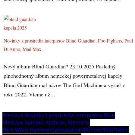
Novinky z prostredia interpretov Blind Guardian, Foo Fighters, Paul
Di'Anno, Mad Max
Nový album Blind Guardian? 23.10.2025 Posledný
plnohodnotný album nemeckej powermetalovej kapely
Blind Guardian mal názov The God Machine a vyšiel v
roku 2022. Vieme už…
Navigácia
Previous
Previous
Novinky z prostredia interpretov Blue
post:
Medusa, Samael, Anthrax, Memoria
v
Next
Next
Witch Hammer/Janesession/Runner/Marhalen;