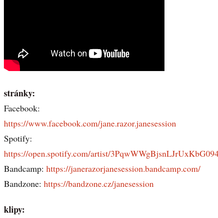
stránky:
Facebook:
https://www.facebook.com/jane.razor.janesession
Spotify:
https://open.spotify.com/artist/3PqwWWgBjsnLJrUxKbG09
Bandcamp:
https://janerazorjanesession.bandcamp.com/
Bandzone:
https://bandzone.cz/janesession
klipy: