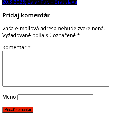
článku
post:
20.3.2026; Žalár Pub – Bratislava
Pridaj komentár
Vaša e-mailová adresa nebude zverejnená.
Vyžadované polia sú označené
*
Komentár
*
Meno