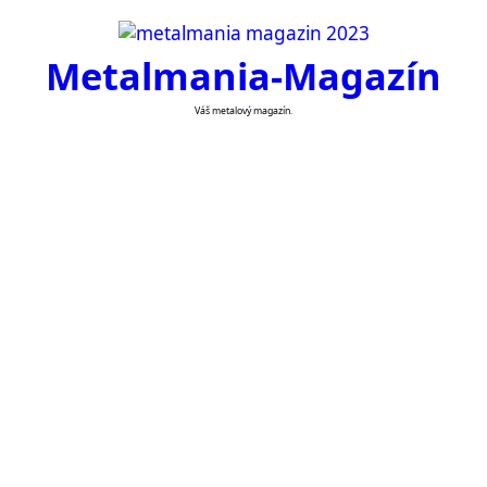
Skip
to
Metalmania-Magazín
content
Váš metalový magazín.