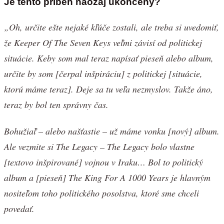
Je tento príbeh naozaj ukončený?
„Oh, určite ešte nejaké kľúče zostali, ale treba si uvedomiť,
že Keeper Of The Seven Keys veľmi závisí od politickej
situácie. Keby som mal teraz napísať pieseň alebo album,
určite by som [čerpal inšpiráciu] z politickej [situácie,
ktorú máme teraz]. Deje sa tu veľa nezmyslov. Takže áno,
teraz by bol ten správny čas.
Bohužiaľ – alebo našťastie – už máme vonku [nový] album.
Ale vezmite si The Legacy – The Legacy bolo vlastne
[textovo inšpirované] vojnou v Iraku… Bol to politický
album a [pieseň] The King For A 1000 Years je hlavným
nositeľom toho politického posolstva, ktoré sme chceli
povedať.