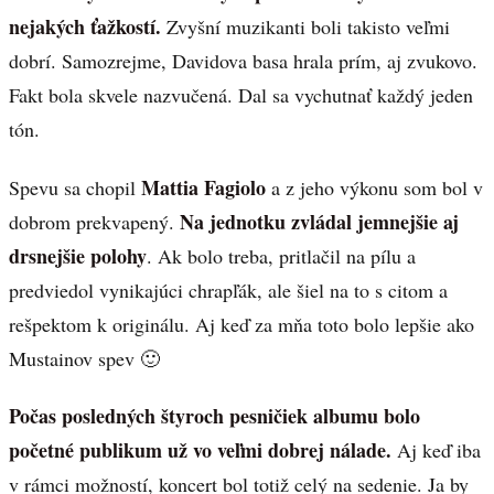
nejakých ťažkostí.
Zvyšní muzikanti boli takisto veľmi
dobrí. Samozrejme, Davidova basa hrala prím, aj zvukovo.
Fakt bola skvele nazvučená. Dal sa vychutnať každý jeden
tón.
Mattia Fagiolo
Spevu sa chopil
a z jeho výkonu som bol v
Na jednotku zvládal jemnejšie aj
dobrom prekvapený.
drsnejšie polohy
. Ak bolo treba, pritlačil na pílu a
predviedol vynikajúci chrapľák, ale šiel na to s citom a
rešpektom k originálu. Aj keď za mňa toto bolo lepšie ako
Mustainov spev 🙂
Počas posledných štyroch pesničiek albumu bolo
početné publikum už vo veľmi dobrej nálade.
Aj keď iba
v rámci možností, koncert bol totiž celý na sedenie. Ja by