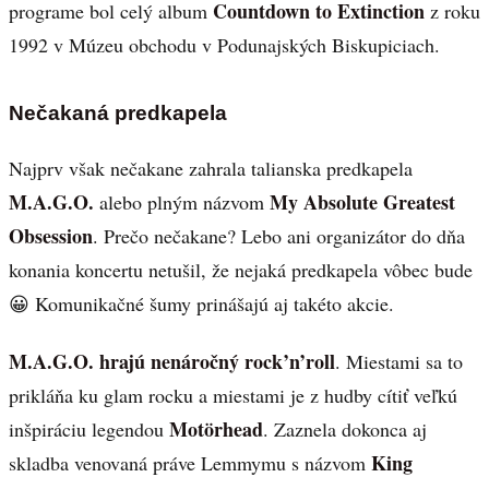
Countdown to Extinction
programe bol celý album
z roku
1992 v Múzeu obchodu v Podunajských Biskupiciach.
Nečakaná predkapela
Najprv však nečakane zahrala talianska predkapela
M.A.G.O.
My Absolute Greatest
alebo plným názvom
Obsession
. Prečo nečakane? Lebo ani organizátor do dňa
konania koncertu netušil, že nejaká predkapela vôbec bude
😀 Komunikačné šumy prinášajú aj takéto akcie.
M.A.G.O. hrajú nenáročný rock’n’roll
. Miestami sa to
prikláňa ku glam rocku a miestami je z hudby cítiť veľkú
Motörhead
inšpiráciu legendou
. Zaznela dokonca aj
King
skladba venovaná práve Lemmymu s názvom