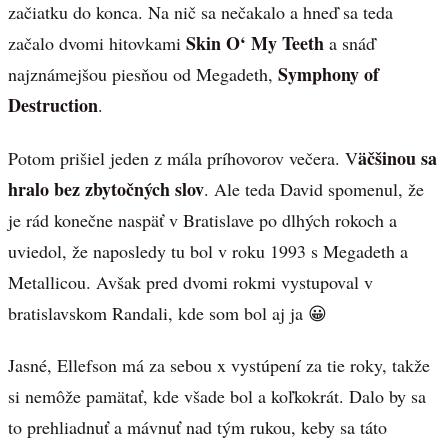
začiatku do konca. Na nič sa nečakalo a hneď sa teda
Skin O‘ My Teeth
začalo dvomi hitovkami
a snáď
Symphony of
najznámejšou piesňou od Megadeth,
Destruction
.
äčšinou sa
Potom prišiel jeden z mála príhovorov večera. V
hralo bez zbytočných slov
. Ale teda David spomenul, že
je rád konečne naspäť v Bratislave po dlhých rokoch a
uviedol, že naposledy tu bol v roku 1993 s Megadeth a
Metallicou. Avšak pred dvomi rokmi vystupoval v
bratislavskom Randali, kde som bol aj ja 😀
Jasné, Ellefson má za sebou x vystúpení za tie roky, takže
si nemôže pamätať, kde všade bol a koľkokrát. Dalo by sa
to prehliadnuť a mávnuť nad tým rukou, keby sa táto