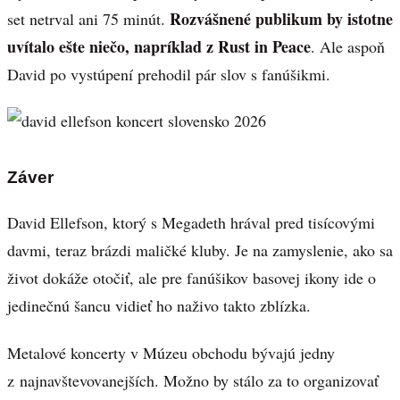
Rozvášnené publikum by istotne
set netrval ani 75 minút.
uvítalo ešte niečo, napríklad z Rust in Peace
. Ale aspoň
David po vystúpení prehodil pár slov s fanúšikmi.
Záver
David Ellefson, ktorý s Megadeth hrával pred tisícovými
davmi, teraz brázdi maličké kluby. Je na zamyslenie, ako sa
život dokáže otočiť, ale pre fanúšikov basovej ikony ide o
jedinečnú šancu vidieť ho naživo takto zblízka.
Metalové koncerty v Múzeu obchodu bývajú jedny
z najnavštevovanejších. Možno by stálo za to organizovať