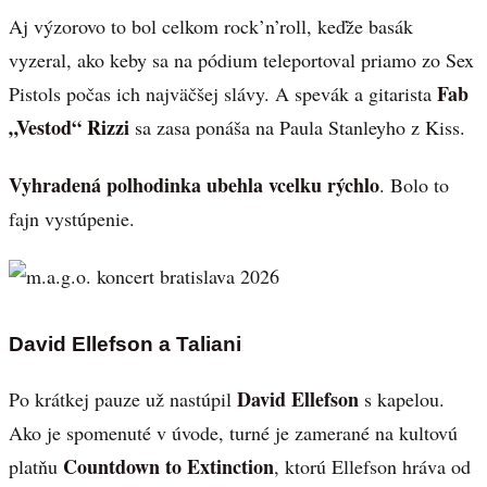
Aj výzorovo to bol celkom rock’n’roll, keďže basák
vyzeral, ako keby sa na pódium teleportoval priamo zo Sex
Fab
Pistols počas ich najväčšej slávy. A spevák a gitarista
„Vestod“ Rizzi
sa zasa ponáša na Paula Stanleyho z Kiss.
Vyhradená polhodinka ubehla vcelku rýchlo
. Bolo to
fajn vystúpenie.
David Ellefson a Taliani
David Ellefson
Po krátkej pauze už nastúpil
s kapelou.
Ako je spomenuté v úvode, turné je zamerané na kultovú
Countdown to Extinction
platňu
, ktorú Ellefson hráva od