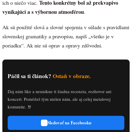
Tento konkrétny bol až prekvapivo
ich o niečo viac.
vynikajúci a s výbornou atmosférou
.
Ak sú použité slová a slovné spojenia v súlade s pravidlami
slovenskej gramatiky a pravopisu, napíš „všetko je v
poriadku“. Ak nie sú oprav a opravy zdôvodni.
Páčil sa ti článok?
Ostaň v obraze.
Daj nám like a neunikne ti žiadna recenzia, rozhovor ani
koncert. Pomôžeš tým nielen nám, ale aj celej metalovej
komunite. 🤘
Sledovať na Facebooku