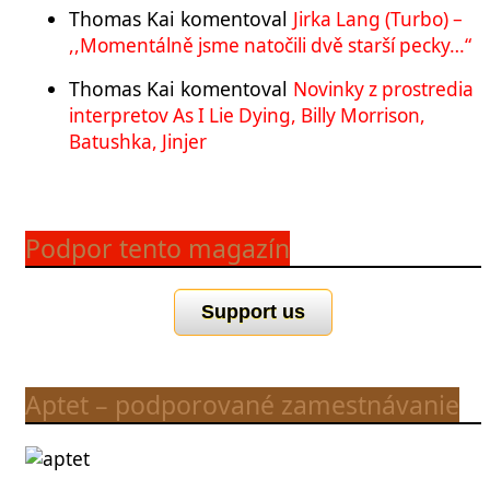
Thomas Kai
komentoval
Jirka Lang (Turbo) –
,,Momentálně jsme natočili dvě starší pecky…“
Thomas Kai
komentoval
Novinky z prostredia
interpretov As I Lie Dying, Billy Morrison,
Batushka, Jinjer
Podpor tento magazín
Support us
Aptet – podporované zamestnávanie