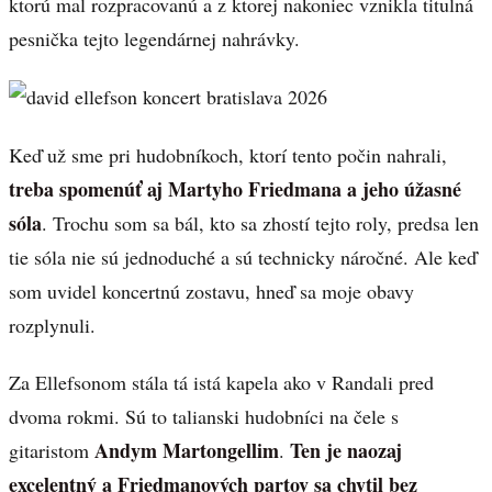
ktorú mal rozpracovanú a z ktorej nakoniec vznikla titulná
pesnička tejto legendárnej nahrávky.
Keď už sme pri hudobníkoch, ktorí tento počin nahrali,
treba spomenúť aj Martyho Friedmana a jeho úžasné
sóla
. Trochu som sa bál, kto sa zhostí tejto roly, predsa len
tie sóla nie sú jednoduché a sú technicky náročné. Ale keď
som uvidel koncertnú zostavu, hneď sa moje obavy
rozplynuli.
Za Ellefsonom stála tá istá kapela ako v Randali pred
dvoma rokmi. Sú to talianski hudobníci na čele s
Andym Martongellim
Ten je naozaj
gitaristom
.
excelentný a Friedmanových partov sa chytil bez