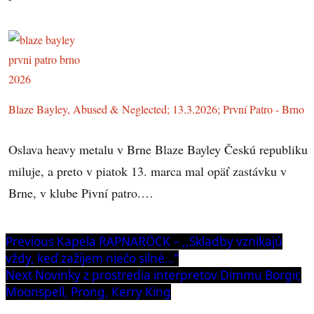
Blaze Bayley, Abused & Neglected; 13.3.2026; První Patro - Brno
Oslava heavy metalu v Brne Blaze Bayley Českú republiku
miluje, a preto v piatok 13. marca mal opäť zastávku v
Brne, v klube Pivní patro.…
Navigácia
Previous
Previous
Kapela RAPNARÖCK – ,,Skladby vznikajú
post:
vždy, keď zažijem niečo silné…“
v
Next
Next
Novinky z prostredia interpretov Dimmu Borgir,
článku
post:
Moonspell, Prong, Kerry King