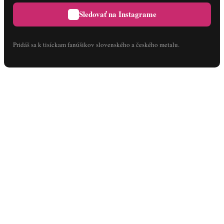
Sledovať na Instagrame
Pridáš sa k tisíckam fanúšikov slovenského a českého metalu.