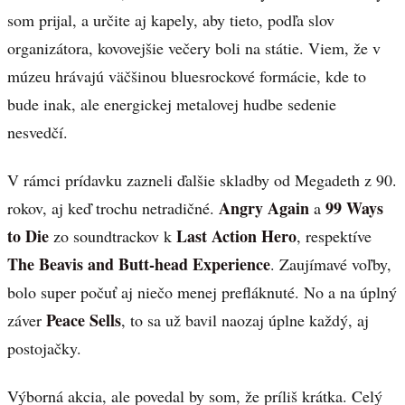
som prijal, a určite aj kapely, aby tieto, podľa slov
organizátora, kovovejšie večery boli na státie. Viem, že v
múzeu hrávajú väčšinou bluesrockové formácie, kde to
bude inak, ale energickej metalovej hudbe sedenie
nesvedčí.
V rámci prídavku zazneli ďalšie skladby od Megadeth z 90.
Angry Again
99 Ways
rokov, aj keď trochu netradičné.
a
to Die
Last Action Hero
zo soundtrackov k
, respektíve
The Beavis and Butt-head Experience
. Zaujímavé voľby,
bolo super počuť aj niečo menej prefláknuté. No a na úplný
Peace Sells
záver
, to sa už bavil naozaj úplne každý, aj
postojačky.
Výborná akcia, ale povedal by som, že príliš krátka. Celý