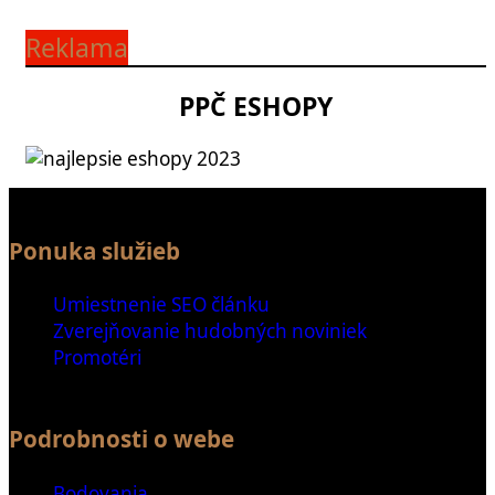
Reklama
PPČ ESHOPY
Ponuka služieb
Umiestnenie SEO článku
Zverejňovanie hudobných noviniek
Promotéri
Podrobnosti o webe
Bodovania