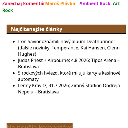
Zanechaj komentár
Maroš Plávka
Ambient Rock
,
Art
Rock
Najčítanejšie články
Iron Savior oznámili nový album Deathbringer
(ďalšie novinky: Temperance, Kai Hansen, Glenn
Hughes)
Judas Priest + Airbourne; 4.8.2026; Tipos Aréna –
Bratislava
5 rockových hviezd, ktoré milujú karty a kasínové
automaty
Lenny Kravitz, 31.7.2026; Zimný Štadión Ondreja
Nepelu – Bratislava
Najnovšie komentáre