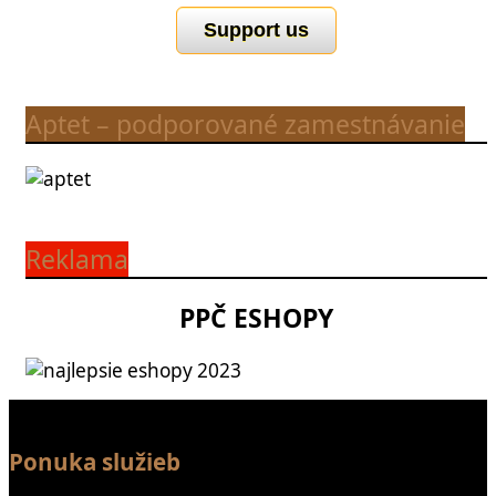
Support us
Aptet – podporované zamestnávanie
Reklama
PPČ ESHOPY
Ponuka služieb