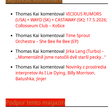
Thomas Kai
komentoval
VICIOUS RUMORS
(USA) + WAYD (SK) + CASTAWAY (SK); 17.5.2026;
Collosseum Club – Košice
Thomas Kai
komentoval
Time Sprout
Orchestra – She Bee Re Bee (EP)
Thomas Kai
komentoval
Jirka Lang (Turbo) –
,,Momentálně jsme natočili dvě starší pecky…“
Thomas Kai
komentoval
Novinky z prostredia
interpretov As I Lie Dying, Billy Morrison,
Batushka, Jinjer
Podpor tento magazín