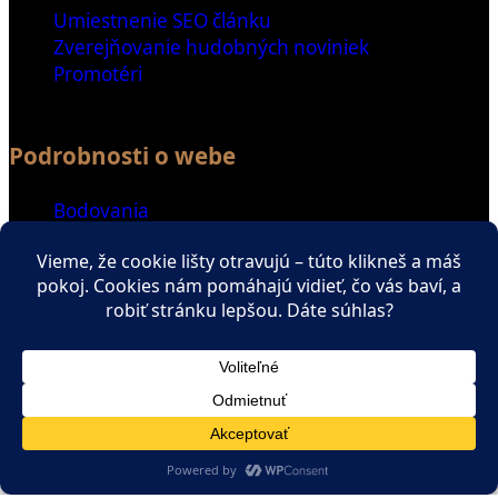
Umiestnenie SEO článku
Zverejňovanie hudobných noviniek
Promotéri
Podrobnosti o webe
Bodovania
Special Thanks
Ďalšie odkazy
Spriatelené weby
Zaujímavé čítanie
ENGLISH SECTION
Copyright © All rights reserved.