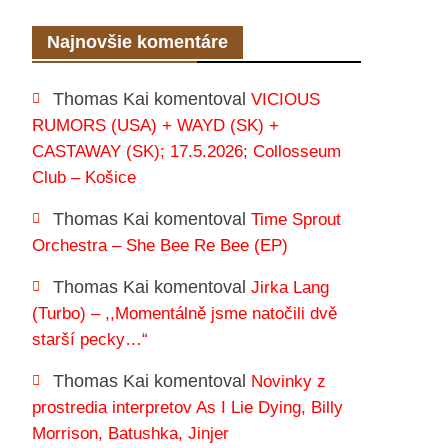
Najnovšie komentáre
Thomas Kai
komentoval
VICIOUS
RUMORS (USA) + WAYD (SK) +
CASTAWAY (SK); 17.5.2026; Collosseum
Club – Košice
Thomas Kai
komentoval
Time Sprout
Orchestra – She Bee Re Bee (EP)
Thomas Kai
komentoval
Jirka Lang
(Turbo) – ,,Momentálně jsme natočili dvě
starší pecky…“
Thomas Kai
komentoval
Novinky z
prostredia interpretov As I Lie Dying, Billy
Morrison, Batushka, Jinjer