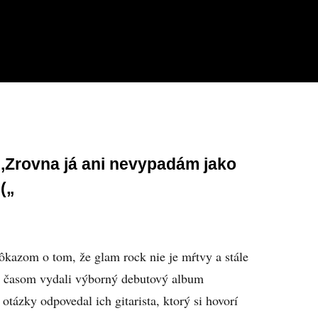
,,Zrovna já ani nevypadám jako
(„
ôkazom o tom, že glam rock nie je mŕtvy a stále
d časom vydali výborný debutový album
tázky odpovedal ich gitarista, ktorý si hovorí