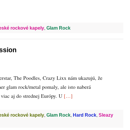
eské rockové kapely
,
Glam Rock
ssion
rstar, The Poodles, Crazy Lixx nám ukazujú, že
ner glam rock/metal pomaly, ale isto naberá
 viac aj do strednej Európy. U
[…]
eské rockové kapely
,
Glam Rock
,
Hard Rock
,
Sleazy