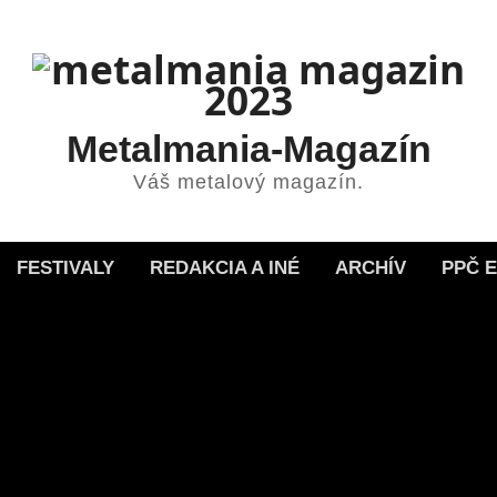
Metalmania-Magazín
Váš metalový magazín.
FESTIVALY
REDAKCIA A INÉ
ARCHÍV
PPČ 