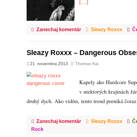
[…]
Zanechaj komentár
Sleazy Roxxx
Č
Sleazy Roxxx – Dangerous Obse
21. novembra 2013
Thomas Kai
Kapely ako Hardcore Supe
v niektorých krajinách žá
druhý dych. Ako vidím, tento trend preniká čoraz
Zanechaj komentár
Sleazy Roxxx
Č
Rock