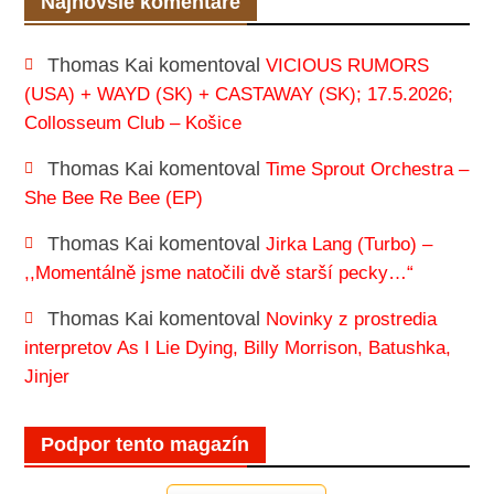
Najnovšie komentáre
Thomas Kai
komentoval
VICIOUS RUMORS
(USA) + WAYD (SK) + CASTAWAY (SK); 17.5.2026;
Collosseum Club – Košice
Thomas Kai
komentoval
Time Sprout Orchestra –
She Bee Re Bee (EP)
Thomas Kai
komentoval
Jirka Lang (Turbo) –
,,Momentálně jsme natočili dvě starší pecky…“
Thomas Kai
komentoval
Novinky z prostredia
interpretov As I Lie Dying, Billy Morrison, Batushka,
Jinjer
Podpor tento magazín