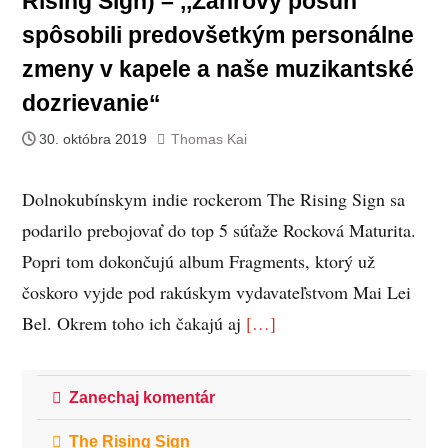
Rising Sign) – ,,Žánrový posun
spôsobili predovšetkým personálne
zmeny v kapele a naše muzikantské
dozrievanie“
30. októbra 2019
Thomas Kai
Dolnokubínskym indie rockerom The Rising Sign sa
podarilo prebojovať do top 5 súťaže Rocková Maturita.
Popri tom dokončujú album Fragments, ktorý už
čoskoro vyjde pod rakúskym vydavateľstvom Mai Lei
Bel. Okrem toho ich čakajú aj
[…]
Zanechaj komentár
The Rising Sign