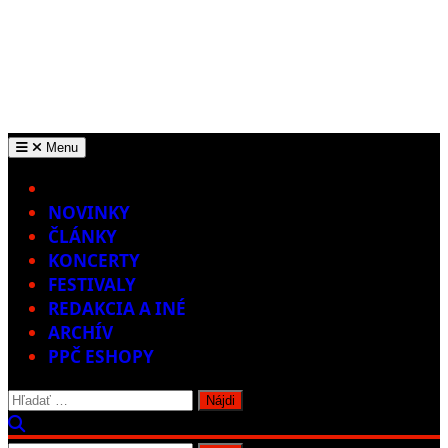
Menu
Home
NOVINKY
ČLÁNKY
KONCERTY
FESTIVALY
REDAKCIA A INÉ
ARCHÍV
PPČ ESHOPY
Hľadať: