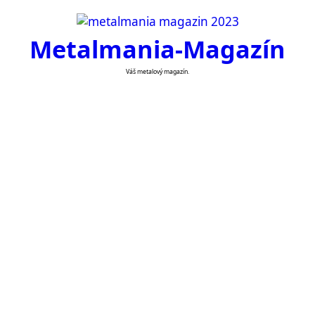
Skip
to
Metalmania-Magazín
content
Váš metalový magazín.