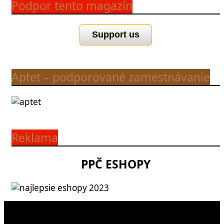
Podpor tento magazín
Support us
Aptet – podporované zamestnávanie
Reklama
PPČ ESHOPY