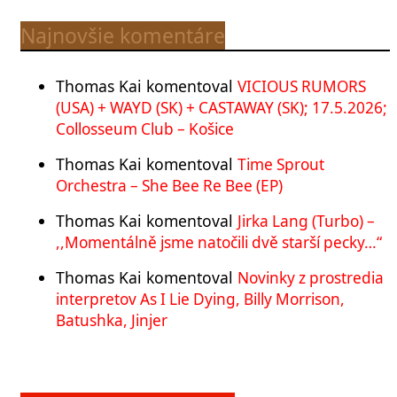
Najnovšie komentáre
Thomas Kai
komentoval
VICIOUS RUMORS
(USA) + WAYD (SK) + CASTAWAY (SK); 17.5.2026;
Collosseum Club – Košice
Thomas Kai
komentoval
Time Sprout
Orchestra – She Bee Re Bee (EP)
Thomas Kai
komentoval
Jirka Lang (Turbo) –
,,Momentálně jsme natočili dvě starší pecky…“
Thomas Kai
komentoval
Novinky z prostredia
interpretov As I Lie Dying, Billy Morrison,
Batushka, Jinjer