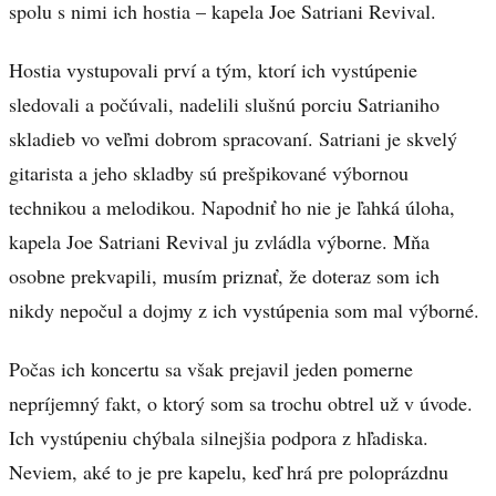
spolu s nimi ich hostia – kapela Joe Satriani Revival.
Hostia vystupovali prví a tým, ktorí ich vystúpenie
sledovali a počúvali, nadelili slušnú porciu Satrianiho
skladieb vo veľmi dobrom spracovaní. Satriani je skvelý
gitarista a jeho skladby sú prešpikované výbornou
technikou a melodikou. Napodniť ho nie je ľahká úloha,
kapela Joe Satriani Revival ju zvládla výborne. Mňa
osobne prekvapili, musím priznať, že doteraz som ich
nikdy nepočul a dojmy z ich vystúpenia som mal výborné.
Počas ich koncertu sa však prejavil jeden pomerne
nepríjemný fakt, o ktorý som sa trochu obtrel už v úvode.
Ich vystúpeniu chýbala silnejšia podpora z hľadiska.
Neviem, aké to je pre kapelu, keď hrá pre poloprázdnu