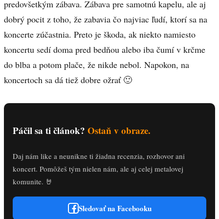
predovšetkým zábava. Zábava pre samotnú kapelu, ale aj
dobrý pocit z toho, že zabavia čo najviac ľudí, ktorí sa na
koncerte zúčastnia. Preto je škoda, ak niekto namiesto
koncertu sedí doma pred bedňou alebo iba čumí v krčme
do blba a potom plače, že nikde nebol. Napokon, na
koncertoch sa dá tiež dobre ožrať 🙂
Páčil sa ti článok?
Ostaň v obraze.
Daj nám like a neunikne ti žiadna recenzia, rozhovor ani
koncert. Pomôžeš tým nielen nám, ale aj celej metalovej
komunite. 🤘
Sledovať na Facebooku