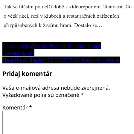
Tak se hlásím po delší době s videoreportem. Tentokrát šlo
o větší akci, než v klubech a restauračních zařízeních
přizpůsobených k živému hraní. Dostalo se…
Navigácia
Previous
Previous
Rozhovor: Marc B.K., Jane Razor
post:
(Janesession)
v
Next
Next
Blaze Bayley; 26.3.2012; Colloseum – Košice
článku
post:
Pridaj komentár
Vaša e-mailová adresa nebude zverejnená.
Vyžadované polia sú označené
*
Komentár
*