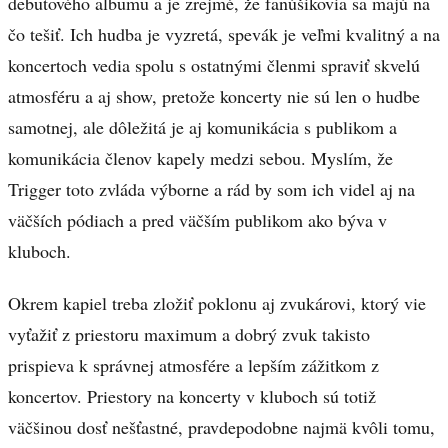
debutového albumu a je zrejmé, že fanúšikovia sa majú na
čo tešiť. Ich hudba je vyzretá, spevák je veľmi kvalitný a na
koncertoch vedia spolu s ostatnými členmi spraviť skvelú
atmosféru a aj show, pretože koncerty nie sú len o hudbe
samotnej, ale dôležitá je aj komunikácia s publikom a
komunikácia členov kapely medzi sebou. Myslím, že
Trigger toto zvláda výborne a rád by som ich videl aj na
väčších pódiach a pred väčším publikom ako býva v
kluboch.
Okrem kapiel treba zložiť poklonu aj zvukárovi, ktorý vie
vyťažiť z priestoru maximum a dobrý zvuk takisto
prispieva k správnej atmosfére a lepším zážitkom z
koncertov. Priestory na koncerty v kluboch sú totiž
väčšinou dosť nešťastné, pravdepodobne najmä kvôli tomu,