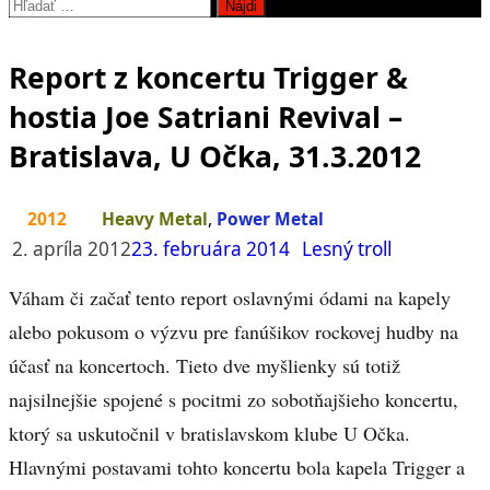
Hľadať:
Report z koncertu Trigger &
hostia Joe Satriani Revival –
Bratislava, U Očka, 31.3.2012
2012
Heavy Metal
,
Power Metal
2. apríla 2012
23. februára 2014
Lesný troll
Váham či začať tento report oslavnými ódami na kapely
alebo pokusom o výzvu pre fanúšikov rockovej hudby na
účasť na koncertoch. Tieto dve myšlienky sú totiž
najsilnejšie spojené s pocitmi zo sobotňajšieho koncertu,
ktorý sa uskutočnil v bratislavskom klube U Očka.
Hlavnými postavami tohto koncertu bola kapela Trigger a