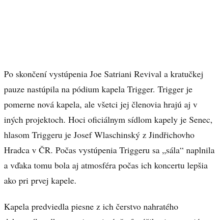
Po skončení vystúpenia Joe Satriani Revival a kratučkej
pauze nastúpila na pódium kapela Trigger. Trigger je
pomerne nová kapela, ale všetci jej členovia hrajú aj v
iných projektoch. Hoci oficiálnym sídlom kapely je Senec,
hlasom Triggeru je Josef Wlaschinský z Jindřichovho
Hradca v ČR. Počas vystúpenia Triggeru sa „sála“ naplnila
a vďaka tomu bola aj atmosféra počas ich koncertu lepšia
ako pri prvej kapele.
Kapela predviedla piesne z ich čerstvo nahratého