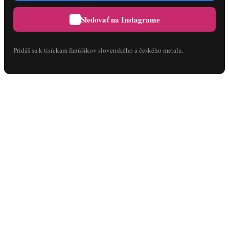
Sledovať na Instagrame
Pridáš sa k tisíckam fanúšikov slovenského a českého metalu.