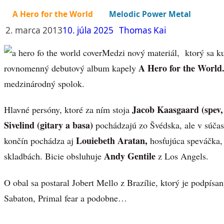
A Hero for the World
Melodic Power Metal
2. marca 2013
10. júla 2025
Thomas Kai
Medzi nový materiál, ktorý sa ku
A Hero for the World
rovnomenný debutový album kapely
medzinárodný spolok.
Jacob Kaasgaard (spev,
Hlavné persóny, ktoré za ním stoja
Sivelind (gitary a basa)
pochádzajú zo Švédska, ale v súčasn
Louiebeth Aratan,
končín pochádza aj
hosťujúca speváčka, 
Andy Gentile
skladbách. Bicie obsluhuje
z Los Angels.
O obal sa postaral Jobert Mello z Brazílie, ktorý je podpís
Sabaton, Primal fear a podobne…