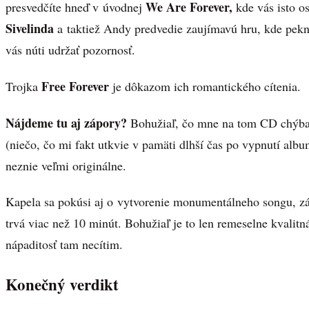
We Are Forever,
presvedčíte hneď v úvodnej
kde vás isto o
Sivelinda
a taktiež Andy predvedie zaujímavú hru, kde pekne
vás núti udržať pozornosť.
Free Forever
Trojka
je dôkazom ich romantického cítenia.
Nájdeme tu aj zápory?
Bohužiaľ, čo mne na tom CD chýba j
(niečo, čo mi fakt utkvie v pamäti dlhší čas po vypnutí alb
neznie veľmi originálne.
Kapela sa pokúsi aj o vytvorenie monumentálneho songu, 
trvá viac než 10 minút. Bohužiaľ je to len remeselne kvalit
nápaditosť tam necítim.
Konečný verdikt