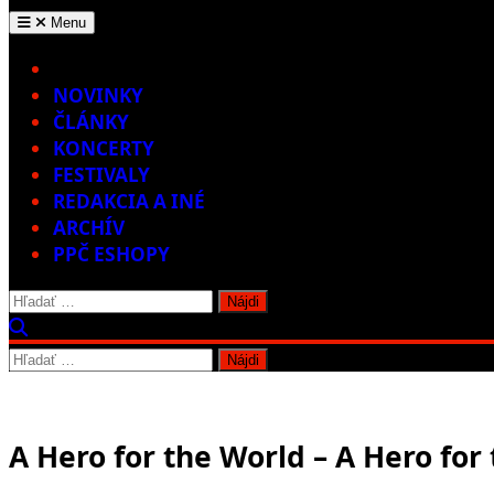
Menu
Home
NOVINKY
ČLÁNKY
KONCERTY
FESTIVALY
REDAKCIA A INÉ
ARCHÍV
PPČ ESHOPY
Hľadať:
Hľadať:
A Hero for the World – A Hero for