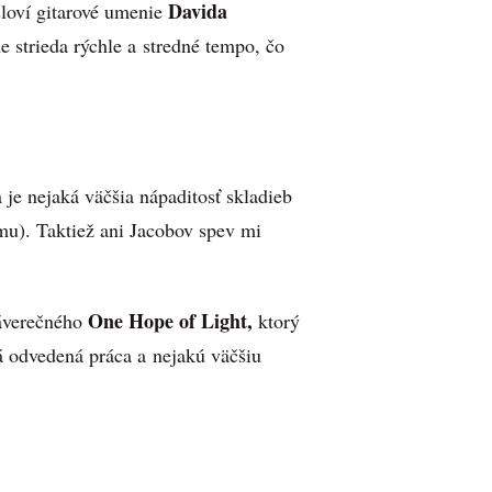
Davida
sloví gitarové umenie
 strieda rýchle a stredné tempo, čo
e nejaká väčšia nápaditosť skladieb
umu). Taktiež ani Jacobov spev mi
One Hope of Light,
záverečného
ktorý
ná odvedená práca a nejakú väčšiu