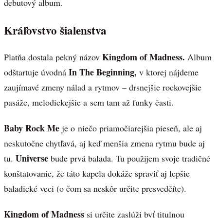
debutový album.
Kráľovstvo šialenstva
Kingdom of Madness.
Platňa dostala pekný názov
Album
In The Beginning,
odštartuje úvodná
v ktorej nájdeme
zaujímavé zmeny nálad a rytmov – drsnejšie rockovejšie
pasáže, melodickejšie a sem tam až funky časti.
Baby Rock Me
je o niečo priamočiarejšia pieseň, ale aj
neskutočne chytľavá, aj keď menšia zmena rytmu bude aj
Universe
tu.
bude prvá balada. Tu použijem svoje tradičné
konštatovanie, že táto kapela dokáže spraviť aj lepšie
baladické veci (o čom sa neskôr určite presvedčíte).
Kingdom of Madness
si určite zaslúži byť titulnou