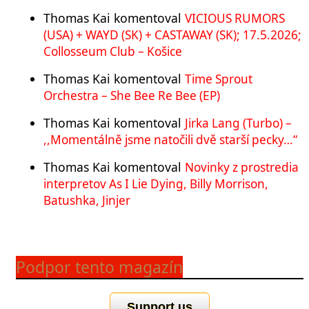
Thomas Kai
komentoval
VICIOUS RUMORS
(USA) + WAYD (SK) + CASTAWAY (SK); 17.5.2026;
Collosseum Club – Košice
Thomas Kai
komentoval
Time Sprout
Orchestra – She Bee Re Bee (EP)
Thomas Kai
komentoval
Jirka Lang (Turbo) –
,,Momentálně jsme natočili dvě starší pecky…“
Thomas Kai
komentoval
Novinky z prostredia
interpretov As I Lie Dying, Billy Morrison,
Batushka, Jinjer
Podpor tento magazín
Support us