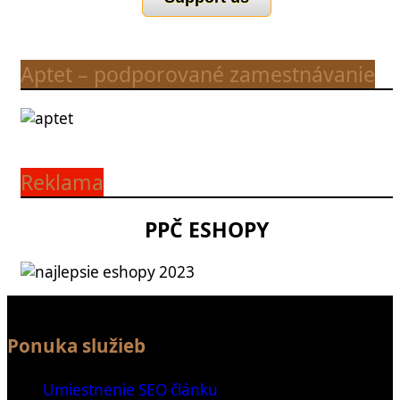
Aptet – podporované zamestnávanie
Reklama
PPČ ESHOPY
Ponuka služieb
Umiestnenie SEO článku