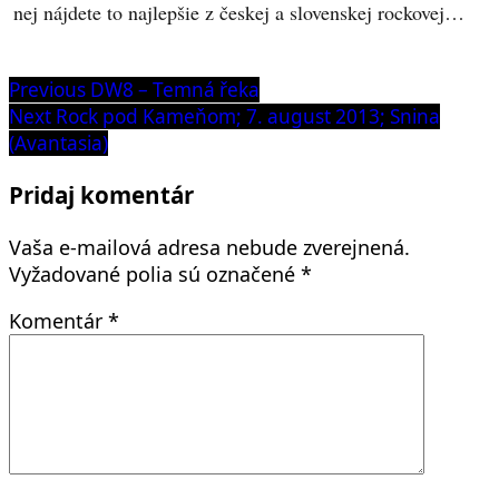
nej nájdete to najlepšie z českej a slovenskej rockovej…
Navigácia
Previous
Previous
DW8 – Temná řeka
post:
Next
Next
Rock pod Kameňom; 7. august 2013; Snina
v
post:
(Avantasia)
článku
Pridaj komentár
Vaša e-mailová adresa nebude zverejnená.
Vyžadované polia sú označené
*
Komentár
*