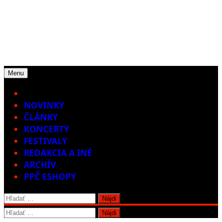
Menu
Home
NOVINKY
ČLÁNKY
KONCERTY
FESTIVALY
REDAKCIA A INÉ
ARCHÍV
PPČ ESHOPY
Hľadať:
Hľadať: