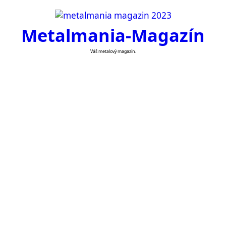
Skip
to
Metalmania-Magazín
content
Váš metalový magazín.