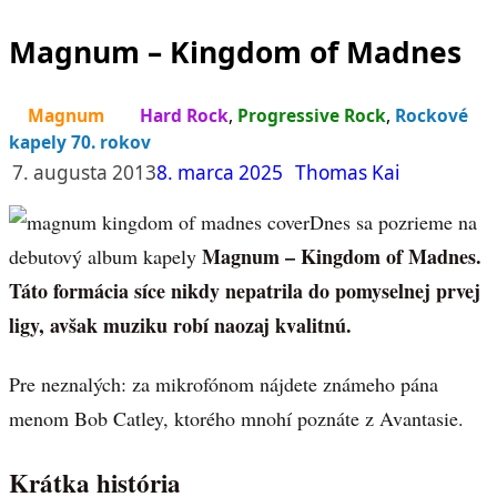
Magnum – Kingdom of Madnes
Magnum
Hard Rock
,
Progressive Rock
,
Rockové
kapely 70. rokov
7. augusta 2013
8. marca 2025
Thomas Kai
Dnes sa pozrieme na
Magnum – Kingdom of Madnes.
debutový album kapely
Táto formácia síce nikdy nepatrila do pomyselnej prvej
ligy, avšak muziku robí naozaj kvalitnú.
Pre neznalých: za mikrofónom nájdete známeho pána
menom Bob Catley, ktorého mnohí poznáte z Avantasie.
Krátka história