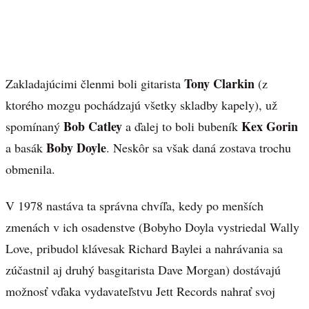
Tony Clarkin
Zakladajúcimi členmi boli gitarista
(z
ktorého mozgu pochádzajú všetky skladby kapely), už
Bob Catley
Kex Gorin
spomínaný
a ďalej to boli bubeník
Boby Doyle
a basák
. Neskôr sa však daná zostava trochu
obmenila.
V 1978 nastáva ta správna chvíľa, kedy po menších
zmenách v ich osadenstve (Bobyho Doyla vystriedal Wally
Love, pribudol klávesak Richard Baylei a nahrávania sa
zúčastnil aj druhý basgitarista Dave Morgan) dostávajú
možnosť vďaka vydavateľstvu Jett Records nahrať svoj