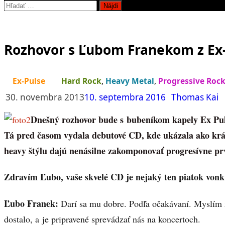
Hľadať:
Rozhovor s Ľubom Franekom z Ex-
Ex-Pulse
Hard Rock
,
Heavy Metal
,
Progressive Roc
30. novembra 2013
10. septembra 2016
Thomas Kai
Dnešný rozhovor bude s bubeníkom kapely Ex P
Tá pred časom vydala debutové CD, kde ukázala ako krá
heavy štýlu dajú nenásilne zakomponovať progresívne pr
Zdravím Ľubo, vaše skvelé CD je nejaký ten piatok vonk
Ľubo Franek:
Darí sa mu dobre. Podľa očakávaní. Myslím ž
dostalo, a je pripravené sprevádzať nás na koncertoch.