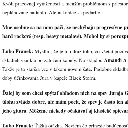
Kvôli pracovnej vyťaženosti a menším problémom s priestor
neplánovane natiahlo. Ale nakoniec sa podarilo.
Mne osobne sa na ňom páči, že nechýbajú progresívne prv
hard rockové (resp. heavy metalové). Mohol by si porozp
Ľubo Franek:
Myslím, že je to odraz toho, čo všetci počúv
Amandi A 
skladieb vznikla po založení kapely. No skladbu
Takže je to staršia vec v takom novom šate. Podobne skladb
doby účinkovania Jura v kapele Black Storm.
Ďalej by som chcel spýtať ohľadom nich na spev Juraja 
úlohu zvláda dobre, ale mám pocit, že spev je často le
jeho gitara. Môžeme niekedy očakávať aj klasické spieva
Ľubo Franek:
Ťažká otázka. Neviem čo prinesie budúcnosť,