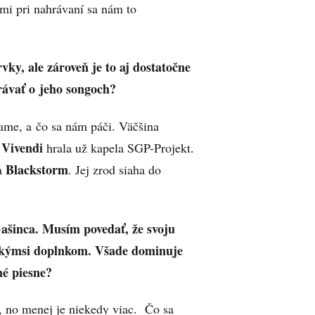
mi pri nahrávaní sa nám to
ky, ale zároveň je to aj dostatočne
rávať o jeho songoch?
ame, a čo sa nám páči. Väčšina
Vivendi
hrala už kapela SGP-Projekt.
Blackstorm
a
. Jej zrod siaha do
Gašinca. Musím povedať, že svoju
n akýmsi doplnkom. Všade dominuje
né piesne?
 no menej je niekedy viac. Čo sa