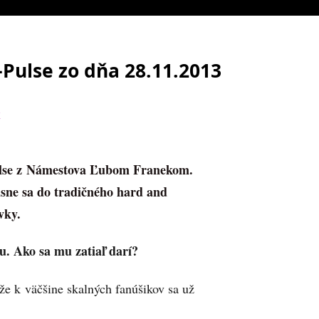
Pulse zo dňa 28.11.2013
k
ulse z Námestova Ľubom Franekom.
sne sa do tradičného hard and
vky.
u. Ako sa mu zatiaľ darí?
e k väčšine skalných fanúšikov sa už