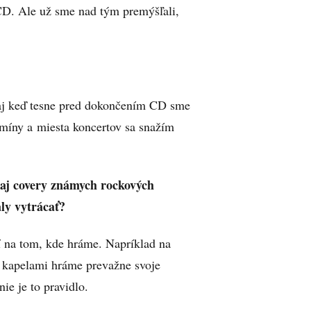
CD. Ale už sme nad tým premýšľali,
aj keď tesne pred dokončením CD sme
ermíny a miesta koncertov sa snažím
 aj covery známych rockových
ly vytrácať?
 na tom, kde hráme. Napríklad na
i kapelami hráme prevažne svoje
ie je to pravidlo.