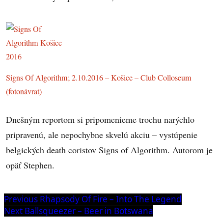
Signs Of Algorithm; 2.10.2016 – Košice – Club Colloseum
(fotonávrat)
Dnešným reportom si pripomenieme trochu narýchlo
pripravenú, ale nepochybne skvelú akciu – vystúpenie
belgických death coristov Signs of Algorithm. Autorom je
opäť Stephen.
Navigácia
Previous
Previous
Rhapsody Of Fire – Into The Legend
post:
Next
Next
Ballsqueezer – Beer in Botswana
v