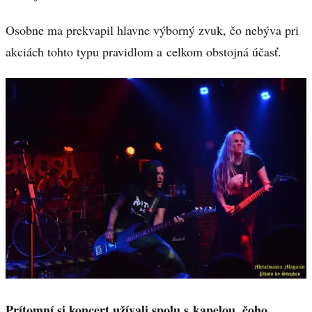
Osobne ma prekvapil hlavne výborný zvuk, čo nebýva pri
akciách tohto typu pravidlom a celkom obstojná účasť.
Prítomní si koncert užívali spolu s kapelou, čoho