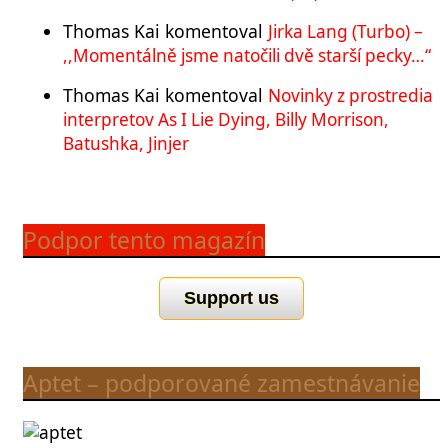
Thomas Kai
komentoval
Jirka Lang (Turbo) –
,,Momentálně jsme natočili dvě starší pecky…“
Thomas Kai
komentoval
Novinky z prostredia
interpretov As I Lie Dying, Billy Morrison,
Batushka, Jinjer
Podpor tento magazín
Support us
Aptet – podporované zamestnávanie