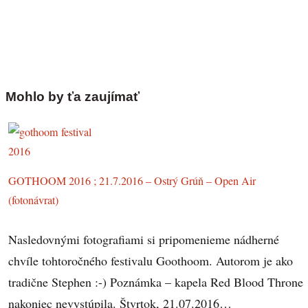
Mohlo by ťa zaujímať
GOTHOOM 2016 ; 21.7.2016 – Ostrý Grúň – Open Air
(fotonávrat)
Nasledovnými fotografiami si pripomenieme nádherné
chvíle tohtoročného festivalu Goothoom. Autorom je ako
tradične Stephen :-) Poznámka – kapela Red Blood Throne
nakoniec nevystúpila. Štvrtok, 21.07.2016…