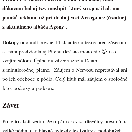
dôkazom bol aj tzv. moshpit, ktorý sa spustil ak ma
pamäť neklame už pri druhej veci Arrogance (úvodnej
z aktuálneho albáča Agony).
Dokopy odohrali presne 14 skladieb a tesne pred záverom
sa nám predviedla aj Pitchu (krásne meno nie 🙂 ) so
svojím sólom. Úplne na záver zaznela Death
z minuloročnej platne. Záujem o Nervosu neprestával ani
po ich odchode z pódia. Celý klub mál záujem o spoločné
foto, podpisy a podobne.
Záver
Po tejto akcii verím, že o pár rokov sa dievčiny presunú na
veľké pódia, ako hlavné hviezdy festivalov a podobných