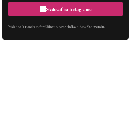
Sledovať na Instagrame
Pridáš sa k tisíckam fanúšikov slovenského a českého metalu.