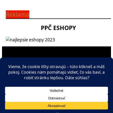
Reklama
PPČ ESHOPY
Ponuka služieb
Umiestnenie SEO článku
Zverejňovanie hudobných noviniek
Promotéri
Podrobnosti o webe