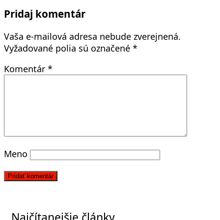
post:
článku
Pridaj komentár
Vaša e-mailová adresa nebude zverejnená.
Vyžadované polia sú označené
*
Komentár
*
Meno
Najčítanejšie články