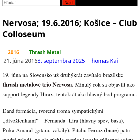
Hľadať:
Nervosa; 19.6.2016; Košice – Club
Colloseum
2016
Thrash Metal
21. júna 2016
3. septembra 2025
Thomas Kai
19. júna na Slovensko už druhýkrát zavítalo brazílske
thrash metalové trio Nervosa.
Minulý rok sa objavili ako
support legendy Hirax, tentokrát ako hlavný bod programu.
Daná formácia, tvorená troma sympatickými
,,divožienkami“ – Fernanda Lira (hlavny spev, basa),
Prika Amaral (gitara, vokály), Pitchu Ferraz (bicie) patri
medzi mladé, no ale rýchlo rastúce kapely súčasnej scény.