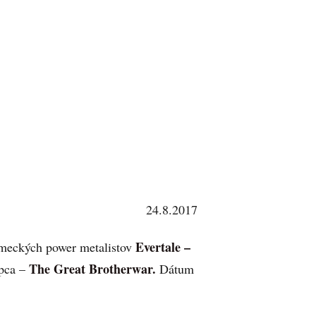
24.8.2017
Evertale –
nemeckých power metalistov
The Great Brotherwar.
upca –
Dátum