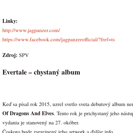
Linky:
http://www.jagpanzer.com/
https://www.facebook.com/jagpanzerofficial/?fref=ts
Zdroj:
SPV
Evertale – chystaný album
Keď sa písal rok 2015, uzrel svetlo sveta debutový album 
Of Dragons And Elves
. Tento rok je prichystaný jeho nást
vydania je stanovený na 27. okóber.
Čoskoro bude zverejnený jeho artwork a ďalšie info.