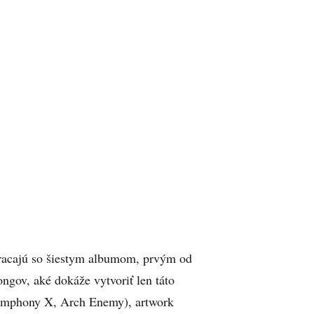
racajú so šiestym albumom, prvým od
ngov, aké dokáže vytvoriť len táto
ymphony X, Arch Enemy), artwork