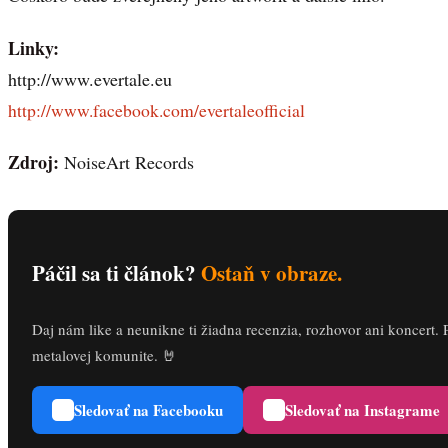
Linky:
http://www.evertale.eu
http://www.facebook.com/evertaleofficial
Zdroj:
NoiseArt Records
Páčil sa ti článok?
Ostaň v obraze.
Daj nám like a neunikne ti žiadna recenzia, rozhovor ani koncert. 
metalovej komunite. 🤘
Sledovať na Facebooku
Sledovať na Instagrame