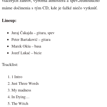
.
viacerých žánrov, výborná atmosféra a spev
Jednoducho
máme dočinenia s tým CD, kde je ťažké niečo vytknúť.
Lineup:
Juraj Čakajda – gitara, spev
Peter Bartakovič – gitara
Marek Okša – basa
Jozef Lukač – bicie
Tracklist:
1 Intro
Just Three Words
My madness
In Dying…
The Witch