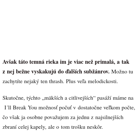
Avšak táto temná rieka im je viac než primalá, a tak
z nej bežne vyskakujú do ďalších subžánrov.
Možno tu
zachytíte nejaký ten thrash. Plus veľa melodickosti.
Skutočne, týchto „mäkších a citlivejších“ pasáží máme na
I´ll Break You možnosť počuť v dostatočne veľkom počte,
čo však ja osobne považujem za jednu z najsilnejších
zbraní celej kapely, ale o tom trošku neskôr.