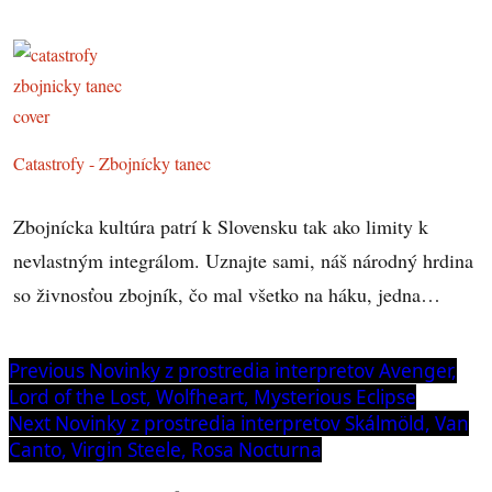
Catastrofy - Zbojnícky tanec
Zbojnícka kultúra patrí k Slovensku tak ako limity k
nevlastným integrálom. Uznajte sami, náš národný hrdina
so živnosťou zbojník, čo mal všetko na háku, jedna…
Navigácia
Previous
Previous
Novinky z prostredia interpretov Avenger,
post:
Lord of the Lost, Wolfheart, Mysterious Eclipse
v
Next
Next
Novinky z prostredia interpretov Skálmöld, Van
článku
post:
Canto, Virgin Steele, Rosa Nocturna