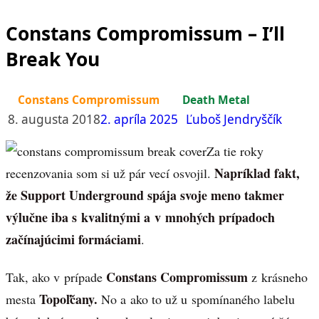
Constans Compromissum – I’ll
Break You
Constans Compromissum
Death Metal
8. augusta 2018
2. apríla 2025
Ľuboš Jendryščík
Za tie roky
Napríklad fakt,
recenzovania som si už pár vecí osvojil.
že Support Underground spája svoje meno takmer
výlučne iba s kvalitnými a v mnohých prípadoch
začínajúcimi formáciami
.
Constans Compromissum
Tak, ako v prípade
z krásneho
Topoľčany.
mesta
No a ako to už u spomínaného labelu