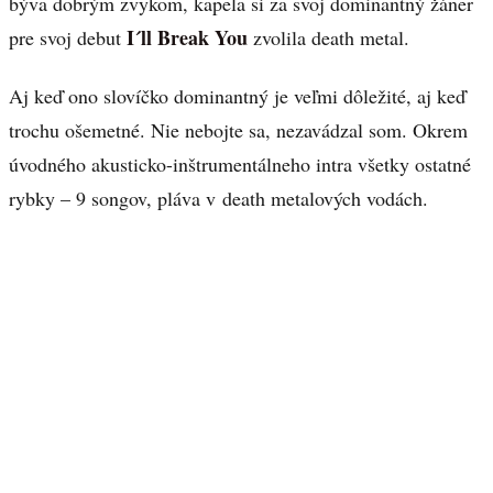
býva dobrým zvykom, kapela si za svoj dominantný žáner
I´ll Break You
pre svoj debut
zvolila death metal.
Aj keď ono slovíčko dominantný je veľmi dôležité, aj keď
trochu ošemetné. Nie nebojte sa, nezavádzal som. Okrem
úvodného akusticko-inštrumentálneho intra všetky ostatné
rybky – 9 songov, pláva v death metalových vodách.