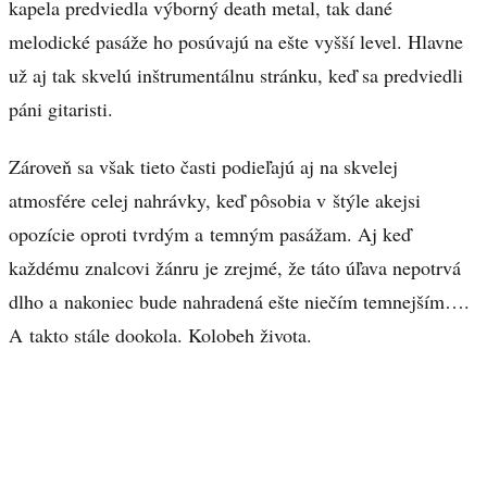
kapela predviedla výborný death metal, tak dané
melodické pasáže ho posúvajú na ešte vyšší level. Hlavne
už aj tak skvelú inštrumentálnu stránku, keď sa predviedli
páni gitaristi.
Zároveň sa však tieto časti podieľajú aj na skvelej
atmosfére celej nahrávky, keď pôsobia v štýle akejsi
opozície oproti tvrdým a temným pasážam. Aj keď
každému znalcovi žánru je zrejmé, že táto úľava nepotrvá
dlho a nakoniec bude nahradená ešte niečím temnejším….
A takto stále dookola. Kolobeh života.