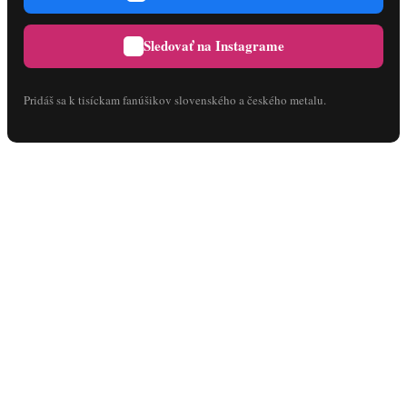
Sledovať na Instagrame
Pridáš sa k tisíckam fanúšikov slovenského a českého metalu.