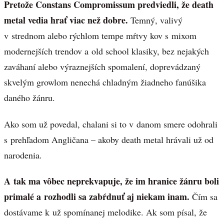
Pretože Constans Compromissum predviedli, že death
metal vedia hrať viac než dobre.
Temný, valivý
v strednom alebo rýchlom tempe mŕtvy kov s mixom
modernejších trendov a old school klasiky, bez nejakých
zaváhaní alebo výraznejších spomalení, doprevádzaný
skvelým growlom nenechá chladným žiadneho fanúšika
daného žánru.
Ako som už povedal, chalani si to v danom smere odohrali
s prehľadom Angličana – akoby death metal hrávali už od
narodenia.
A tak ma vôbec neprekvapuje, že im hranice žánru boli
primalé a rozhodli sa zabŕdnuť aj niekam inam.
Čím sa
dostávame k už spomínanej melodike. Ak som písal, že