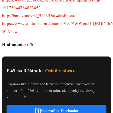
1917304478482345/
http://bandzone.cz/_91435?at=dashboard
https://www.youtube.com/channel/UCZWWpn5HQRGiY0r
WfVww
Hodnotenie:
6/6
Páčil sa ti článok?
Ostaň v obraze.
Daj nám like a neunikne ti žiadna recenzia, rozhovor ani
koncert. Pomôžeš tým nielen nám, ale aj celej metalovej
komunite. 🤘
Sledovať na Facebooku