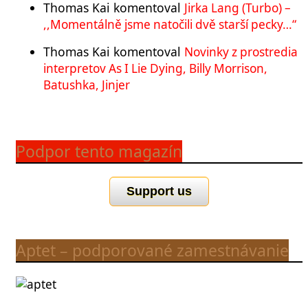
Thomas Kai
komentoval
Jirka Lang (Turbo) –
,,Momentálně jsme natočili dvě starší pecky…“
Thomas Kai
komentoval
Novinky z prostredia
interpretov As I Lie Dying, Billy Morrison,
Batushka, Jinjer
Podpor tento magazín
Support us
Aptet – podporované zamestnávanie