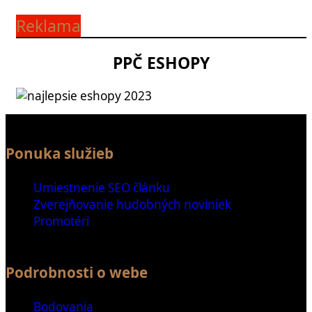
Reklama
PPČ ESHOPY
Ponuka služieb
Umiestnenie SEO článku
Zverejňovanie hudobných noviniek
Promotéri
Podrobnosti o webe
Bodovania