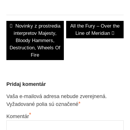
Navigácia
Previous
Next
Novinky z prostredia
All the Fury – Over the
v
post:
post:
interpretov Majesty,
Line of Meridian
článku
Bloody Hammers,
Destruction, Wheels Of
Fire
Pridaj komentár
Vaša e-mailová adresa nebude zverejnená.
*
Vyžadované polia sú označené
*
Komentár