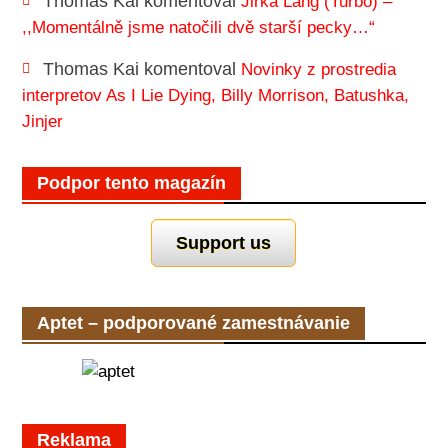
Thomas Kai
komentoval
Jirka Lang (Turbo) –
,,Momentálně jsme natočili dvě starší pecky…“
Thomas Kai
komentoval
Novinky z prostredia
interpretov As I Lie Dying, Billy Morrison, Batushka,
Jinjer
Podpor tento magazín
Support us
Aptet – podporované zamestnávanie
Reklama