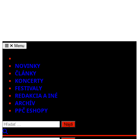
Menu
Home
NOVINKY
ČLÁNKY
KONCERTY
FESTIVALY
REDAKCIA A INÉ
ARCHÍV
PPČ ESHOPY
Hľadať: