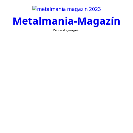
Skip
to
Metalmania-Magazín
content
Váš metalový magazín.