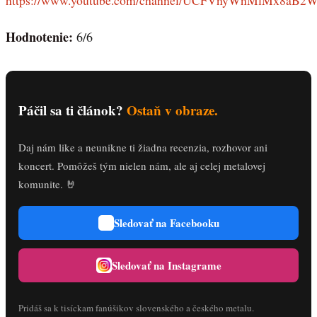
Hodnotenie:
6/6
Páčil sa ti článok?
Ostaň v obraze.
Daj nám like a neunikne ti žiadna recenzia, rozhovor ani
koncert. Pomôžeš tým nielen nám, ale aj celej metalovej
komunite. 🤘
Sledovať na Facebooku
Sledovať na Instagrame
Pridáš sa k tisíckam fanúšikov slovenského a českého metalu.