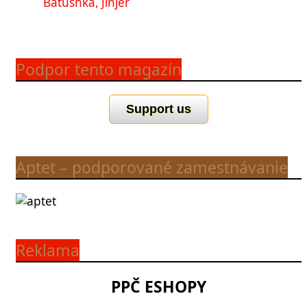
Batushka, Jinjer
Podpor tento magazín
Support us
Aptet – podporované zamestnávanie
Reklama
PPČ ESHOPY