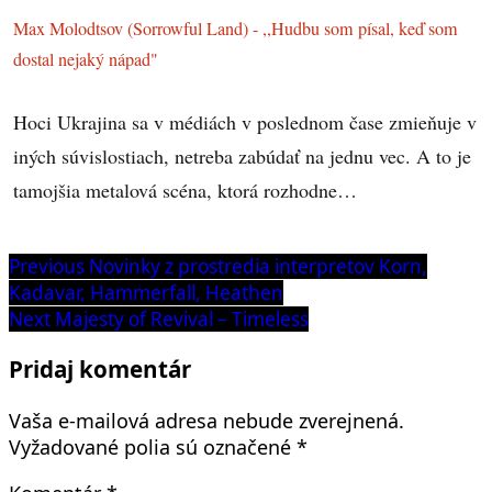
Max Molodtsov (Sorrowful Land) - ,,Hudbu som písal, keď som
dostal nejaký nápad"
Hoci Ukrajina sa v médiách v poslednom čase zmieňuje v
iných súvislostiach, netreba zabúdať na jednu vec. A to je
tamojšia metalová scéna, ktorá rozhodne…
Navigácia
Previous
Previous
Novinky z prostredia interpretov Korn,
post:
Kadavar, Hammerfall, Heathen
v
Next
Next
Majesty of Revival – Timeless
článku
post:
Pridaj komentár
Vaša e-mailová adresa nebude zverejnená.
Vyžadované polia sú označené
*