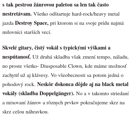
s tak pestrou žánrovou paletou sa len tak často
nestretávam.
Všetko odštartuje hard-rock/heavy metal
Destroy Space,
jazda
pri ktorom si na svoje prídu najmä
milovníci starších vecí.
Skvelé gitary, čistý vokál s typickými výškami a
nespútanosť.
Už druhá skladba však zmení tempo, náladu,
no proste všetko- Diusposable Clown, kde máme možnosť
zachytiť už aj klávesy. Vo všeobecnosti sa potom jedná o
Neskôr dokonca dôjde aj na black metal
pohodový rock.
vokály (skladba Doppelgänger).
No a v takomto striedaní
a mixovaní žánrov a rôznych prvkov pokračujeme skrz na
skrz celou náhravkou.