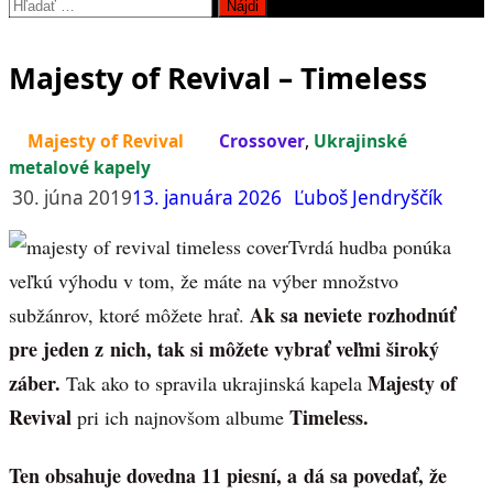
Hľadať:
Majesty of Revival – Timeless
Majesty of Revival
Crossover
,
Ukrajinské
metalové kapely
30. júna 2019
13. januára 2026
Ľuboš Jendryščík
Tvrdá hudba ponúka
veľkú výhodu v tom, že máte na výber množstvo
Ak sa neviete rozhodnúť
subžánrov, ktoré môžete hrať.
pre jeden z nich, tak si môžete vybrať veľmi široký
záber.
Majesty of
Tak ako to spravila ukrajinská kapela
Revival
Timeless.
pri ich najnovšom albume
Ten obsahuje dovedna 11 piesní, a dá sa povedať, že