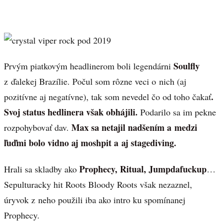
Soulfly
Prvým piatkovým headlinerom boli legendárni
z ďalekej Brazílie. Počul som rôzne veci o nich (aj
.
pozitívne aj negatívne), tak som nevedel čo od toho čakať
Svoj status hedlinera však obhájili.
Podarilo sa im pekne
Max sa netajil nadšením a medzi
rozpohybovať dav.
ľuďmi bolo vidno aj moshpit a aj stagediving.
Prophecy, Ritual, Jumpdafuckup
Hrali sa skladby ako
…
Sepulturacky hit Roots Bloody Roots však nezaznel,
úryvok z neho použili iba ako intro ku spomínanej
Prophecy.