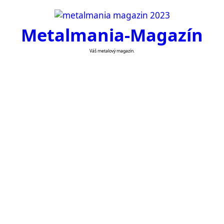
Skip
to
Metalmania-Magazín
content
Váš metalový magazín.