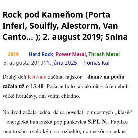
Rock pod Kameňom (Porta
Inferi, Soulfly, Alestorm, Van
Canto… ); 2. august 2019; Snina
2019
Hard Rock
,
Power Metal
,
Thrash Metal
5. augusta 2019
11. júna 2025
Thomas Kai
dianie na pódiu
Druhý deň
festivalu
začínal najskôr –
začalo už o 13:40
. Počasie bolo tak akurát – čiže neboli
veľké horúčavy, ani veľmi chladno.
Na úvod začala jedna, dá sa povedať z miestnych ,,klasík“
S.P.L.N..
– energická humenská pop punkovica
Publiku
síce trochu trvalo kým sa rozbehlo, no neskôr sa pekne