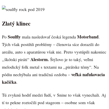
Zlatý klinec
Soulfly
Motorband
Po
mala nasledovať česká legenda
.
Tých však postihli problémy – členovia síce dorazili do
areálu, auto s aparatúrou však nie. Preto vystúpili nakoniec
Alestorm.
,,škótski piráti“
Štýlovo je to taký, veľmi
melodický folk metal s textami na ,,pirátske témy“. Na
veľká nafukovacia
pódiu nechýbala ani tradičná ozdoba –
kačička
.
Tú zvyknú hodiť medzi ľudí, v Snine to však vynechali. Aj
tí to pekne roztočili pod stageom – osobne som však