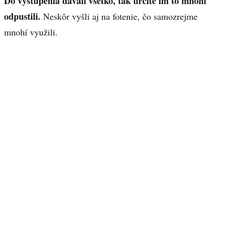
Do vystúpenia dávali všetko, tak určite im to mnohí
odpustili.
Neskôr vyšli aj na fotenie, čo samozrejme
mnohí využili.