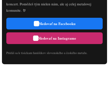
koncert. Pomôžeš tým nielen nám, ale aj celej metalovej
komunite. 🤘
Sledovať na Facebooku
Sledovať na Instagrame
Pridáš sa k tisíckam fanúšikov slovenského a českého metalu.