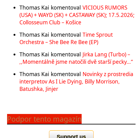
Thomas Kai
komentoval
VICIOUS RUMORS
(USA) + WAYD (SK) + CASTAWAY (SK); 17.5.2026;
Collosseum Club – Košice
Thomas Kai
komentoval
Time Sprout
Orchestra – She Bee Re Bee (EP)
Thomas Kai
komentoval
Jirka Lang (Turbo) –
,,Momentálně jsme natočili dvě starší pecky…“
Thomas Kai
komentoval
Novinky z prostredia
interpretov As I Lie Dying, Billy Morrison,
Batushka, Jinjer
Podpor tento magazín
Support us