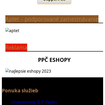
Aptet – podporované zamestnávanie
Reklama
PPČ ESHOPY
Ponuka služieb
Umiestnenie SEO článku