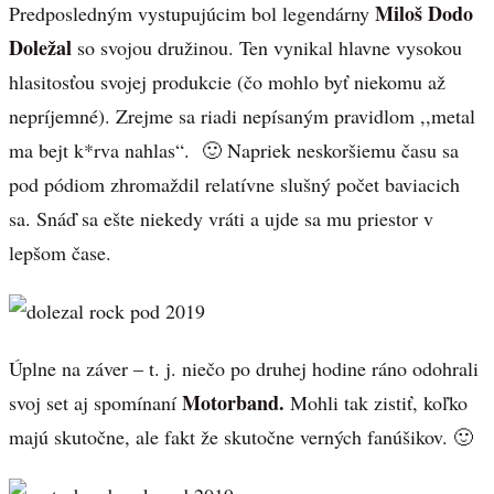
Miloš Dodo
Predposledným vystupujúcim bol legendárny
Doležal
so svojou družinou. Ten vynikal hlavne vysokou
hlasitosťou svojej produkcie (čo mohlo byť niekomu až
nepríjemné). Zrejme sa riadi nepísaným pravidlom ,,metal
ma bejt k*rva nahlas“. 🙂 Napriek neskoršiemu času sa
pod pódiom zhromaždil relatívne slušný počet baviacich
sa. Snáď sa ešte niekedy vráti a ujde sa mu priestor v
lepšom čase.
Úplne na záver – t. j. niečo po druhej hodine ráno odohrali
Motorband.
svoj set aj spomínaní
Mohli tak zistiť, koľko
majú skutočne, ale fakt že skutočne verných fanúšikov. 🙂