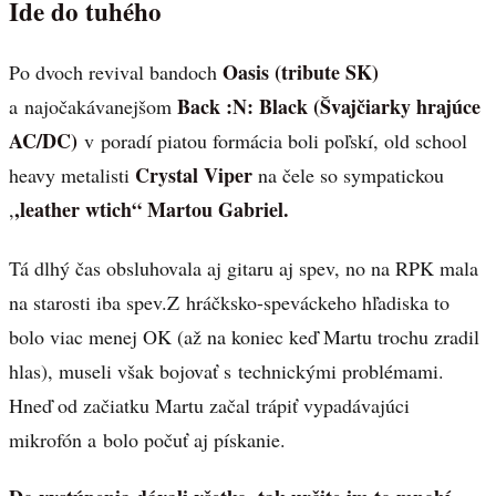
Ide do tuhého
Oasis (tribute SK)
Po dvoch revival bandoch
Back :N: Black (Švajčiarky hrajúce
a najočakávanejšom
AC/DC)
v poradí piatou formácia boli poľskí, old school
Crystal Viper
heavy metalisti
na čele so sympatickou
,leather wtich“ Martou Gabriel.
,
Tá dlhý čas obsluhovala aj gitaru aj spev, no na RPK mala
na starosti iba spev.Z hráčksko-speváckeho hľadiska to
bolo viac menej OK (až na koniec keď Martu trochu zradil
hlas), museli však bojovať s technickými problémami.
Hneď od začiatku Martu začal trápiť vypadávajúci
mikrofón a bolo počuť aj pískanie.