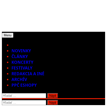
Menu
Home
NOVINKY
ČLÁNKY
KONCERTY
FESTIVALY
REDAKCIA A INÉ
ARCHÍV
PPČ ESHOPY
Hľadať:
Hľadať: