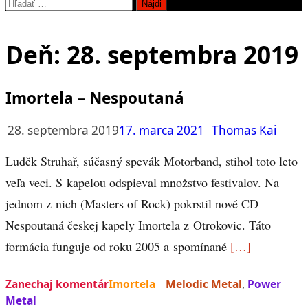
Hľadať:
Deň:
28. septembra 2019
Imortela – Nespoutaná
28. septembra 2019
17. marca 2021
Thomas Kai
Luděk Struhař, súčasný spevák Motorband, stihol toto leto
veľa veci. S kapelou odspieval množstvo festivalov. Na
jednom z nich (Masters of Rock) pokrstil nové CD
Nespoutaná českej kapely Imortela z Otrokovic. Táto
formácia funguje od roku 2005 a spomínané
[…]
Zanechaj komentár
Imortela
Melodic Metal
,
Power
Metal