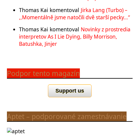
Thomas Kai
komentoval
Jirka Lang (Turbo) –
,,Momentálně jsme natočili dvě starší pecky…“
Thomas Kai
komentoval
Novinky z prostredia
interpretov As I Lie Dying, Billy Morrison,
Batushka, Jinjer
Podpor tento magazín
Support us
Aptet – podporované zamestnávanie