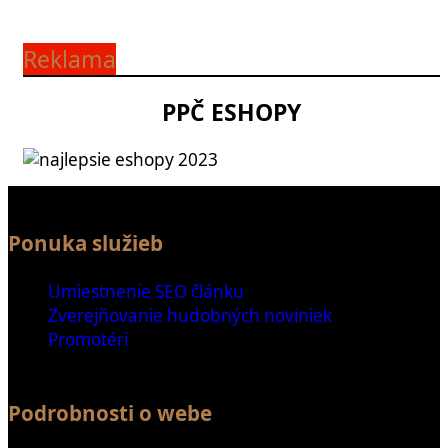
Reklama
PPČ ESHOPY
Ponuka služieb
Umiestnenie SEO článku
Zverejňovanie hudobných noviniek
Promotéri
Podrobnosti o webe