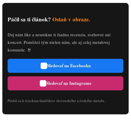
Páčil sa ti článok?
Ostaň v obraze.
Daj nám like a neunikne ti žiadna recenzia, rozhovor ani
koncert. Pomôžeš tým nielen nám, ale aj celej metalovej
komunite. 🤘
Sledovať na Facebooku
Sledovať na Instagrame
Pridáš sa k tisíckam fanúšikov slovenského a českého metalu.