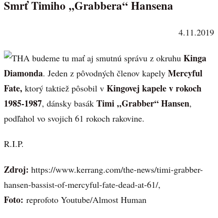
Smrť Timiho ,,Grabbera“ Hansena
4.11.2019
Kinga
A budeme tu mať aj smutnú správu z okruhu
Diamonda
Mercyful
. Jeden z pôvodných členov kapely
Fate,
Kingovej kapele v rokoch
ktorý taktiež pôsobil v
1985-1987
Timi ,,Grabber“ Hansen
, dánsky basák
,
podľahol vo svojich 61 rokoch rakovine.
R.I.P.
Zdroj:
https://www.kerrang.com/the-news/timi-grabber-
hansen-bassist-of-mercyful-fate-dead-at-61/,
Foto:
reprofoto Youtube/Almost Human