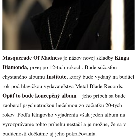
Masquerade Of Madness
Kinga
je názov novej skladby
Diamonda,
prvej po 12-tich rokoch. Bude súčasťou
Institute,
chystaného albumu
ktorý bude vydaný na budúci
rok pod hlavičkou vydavateľstva Metal Blade Records.
Opäť to bude koncepčný album
– jeho príbeh sa bude
zaoberať psychiatrickou liečebňou zo začiatku 20-tych
rokov. Podľa Kingovho vyjadrenia však jeden album na
vyrozprávanie tohto príbehu nestačí a je možné, že sa v
budúcnosti dočkáme aj jeho pokračovania.