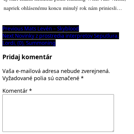
napriek ohlásenému koncu minulý rok nám priniesli…
Navigácia
Previous
Previous
Mats Levén – Skyblood
post:
Next
Next
Novinky z prostredia interpretov Seputlura,
v
post:
Lordi, (0), Summoning
článku
Pridaj komentár
Vaša e-mailová adresa nebude zverejnená.
Vyžadované polia sú označené
*
Komentár
*