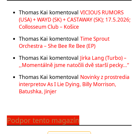
Thomas Kai
komentoval
VICIOUS RUMORS
(USA) + WAYD (SK) + CASTAWAY (SK); 17.5.2026;
Collosseum Club – Košice
Thomas Kai
komentoval
Time Sprout
Orchestra – She Bee Re Bee (EP)
Thomas Kai
komentoval
Jirka Lang (Turbo) –
,,Momentálně jsme natočili dvě starší pecky…“
Thomas Kai
komentoval
Novinky z prostredia
interpretov As I Lie Dying, Billy Morrison,
Batushka, Jinjer
Podpor tento magazín