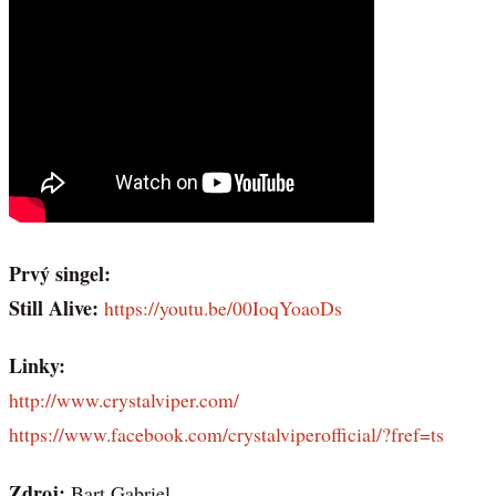
Prvý singel:
Still Alive:
https://youtu.be/00IoqYoaoDs
Linky:
http://www.crystalviper.com/
https://www.facebook.com/crystalviperofficial/?fref=ts
Zdroj:
Bart Gabriel