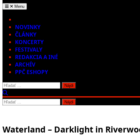
Menu
Home
NOVINKY
ČLÁNKY
KONCERTY
FESTIVALY
REDAKCIA A INÉ
ARCHÍV
PPČ ESHOPY
Hľadať:
Hľadať:
Waterland – Darklight in Riverw