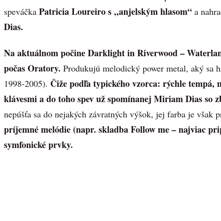
Patricia Loureiro s ,,anjelským hlasom“
speváčka
a nahra
Dias.
Na aktuálnom počine Darklight in Riverwood – Waterland
počas Oratory.
Produkujú melodický power metal, aký sa hr
Čiže podľa typického vzorca: rýchle tempá, 
1998-2005).
klávesmi a do toho spev už spomínanej Miriam Dias so 
nepúšťa sa do nejakých závratných výšok, jej farba je však p
príjemné melódie (napr. skladba Follow me – najviac pr
symfonické prvky.