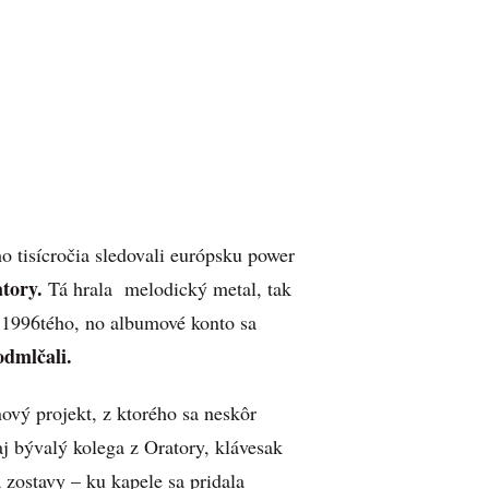
o tisícročia sledovali európsku power
tory.
Tá hrala melodický metal, tak
 1996tého, no albumové konto sa
odmlčali.
vý projekt, z ktorého sa neskôr
j bývalý kolega z Oratory, klávesak
zostavy – ku kapele sa pridala