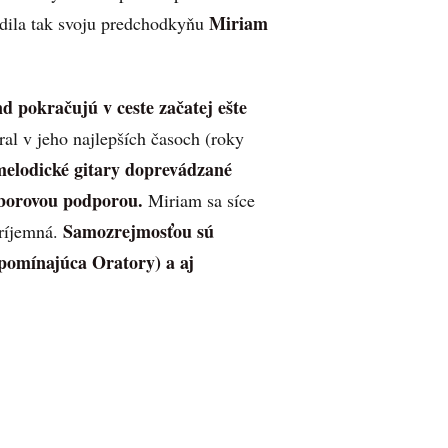
Miriam
dila tak svoju predchodkyňu
 pokračujú v ceste začatej ešte
al v jeho najlepších časoch (roky
melodické gitary doprevádzané
zborovou podporou.
Miriam sa síce
Samozrejmosťou sú
ríjemná.
ipomínajúca Oratory) a aj