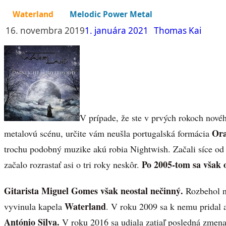
Waterland
Melodic Power Metal
16. novembra 2019
1. januára 2021
Thomas Kai
V prípade, že ste v prvých rokoch novéh
Ora
metalovú scénu, určite vám neušla portugalská formácia
trochu podobný muzike akú robia Nightwish. Začali síce od
Po 2005-tom sa však 
začalo rozrastať asi o tri roky neskôr.
Gitarista Miguel Gomes však neostal nečinný.
Rozbehol no
Waterland
vyvinula kapela
. V roku 2009 sa k nemu pridal a
António Silva.
V roku 2016 sa udiala zatiaľ posledná zmena 