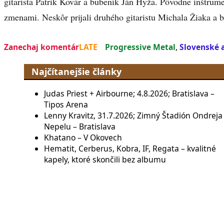
gitarista Patrik Kovár a bubeník Ján Hyža. Pôvodne inštrume
zmenami. Neskôr prijali druhého gitaristu Michala Žiaka a
Zanechaj komentár
LATE
Progressive Metal
,
Slovenské 
Najčítanejšie články
Judas Priest + Airbourne; 4.8.2026; Bratislava –
Tipos Arena
Lenny Kravitz, 31.7.2026; Zimný Štadión Ondreja
Nepelu – Bratislava
Khatano – V Okovech
Hematit, Cerberus, Kobra, IF, Regata – kvalitné
kapely, ktoré skončili bez albumu