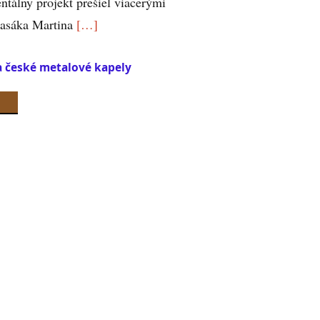
ntálny projekt prešiel viacerými
 basáka Martina
[…]
a české metalové kapely