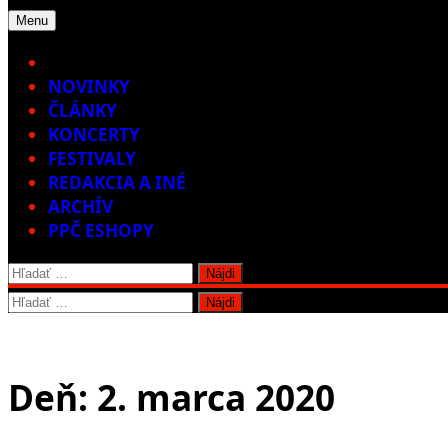
Menu
Home
NOVINKY
ČLÁNKY
KONCERTY
FESTIVALY
REDAKCIA A INÉ
ARCHÍV
PPČ ESHOPY
Hľadať:
Hľadať:
Deň:
2. marca 2020