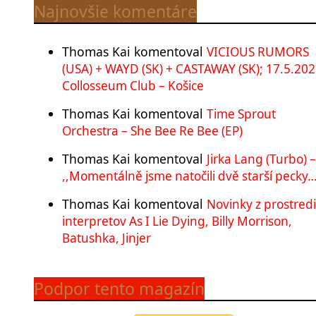
Najnovšie komentáre
Thomas Kai
komentoval
VICIOUS RUMORS
(USA) + WAYD (SK) + CASTAWAY (SK); 17.5.202
Collosseum Club – Košice
Thomas Kai
komentoval
Time Sprout
Orchestra – She Bee Re Bee (EP)
Thomas Kai
komentoval
Jirka Lang (Turbo) –
,,Momentálně jsme natočili dvě starší pecky…
Thomas Kai
komentoval
Novinky z prostred
interpretov As I Lie Dying, Billy Morrison,
Batushka, Jinjer
Podpor tento magazín