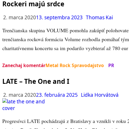
Rockeri majú srdce
2. marca 2020
13. septembra 2023
Thomas Kai
Trenčianska skupina VOLUME pomohla zakúpiť polohovateľnú
trenčianska rocková formácia Volume rozhodla pomáhať tým,
charitatívnemu koncertu sa im podarilo vyzbierať až 780 eur
Zanechaj komentár
Metal Rock Spravodajstvo
PR
LATE – The One and I
2. marca 2020
23. februára 2025
Lidka Horvátová
Progresívci LATE pochádzajú z Bratislavy a vznikli v roku 