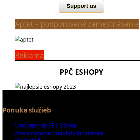
Support us
Aptet – podporované zamestnávanie
Reklama
PPČ ESHOPY
Ponuka služieb
Umiestnenie SEO článku
Zverejňovanie hudobných noviniek