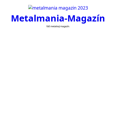
Skip
to
Metalmania-Magazín
content
Váš metalový magazín.