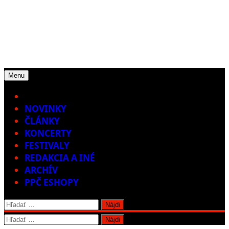
Menu
Home
NOVINKY
ČLÁNKY
KONCERTY
FESTIVALY
REDAKCIA A INÉ
ARCHÍV
PPČ ESHOPY
Hľadať:
Hľadať: