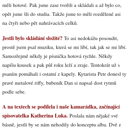
měli hotové. Pak jsme zase tvořili a skládali a až bylo co,
opět jsme šli do studia. Takže jsme to měli rozdělené asi
na čtyři nebo pět nahrávacích celků.
Jestli bylo skládání složité?
To asi nedokážu posoudit,
prostě jsem psal muziku, která se mi líbí, tak jak se mi líbí.
Samozřejmě někdy je písnička hotová rychle. Někdy
napíšu kousek a pak půl roku leží a zraje. Tentokrát už s
psaním pomáhali i ostatní z kapely. Kytarista Petr donesl ty
pravé metalové riffy, bubeník Dan si napsal dost rytmů
podle sebe.
A na textech se podílela i naše kamarádka, začínající
spisovatelka Katherina Luka.
Poslala nám nějaké své
básně, jestli by se nám nehodily do konceptu alba. Dvě z