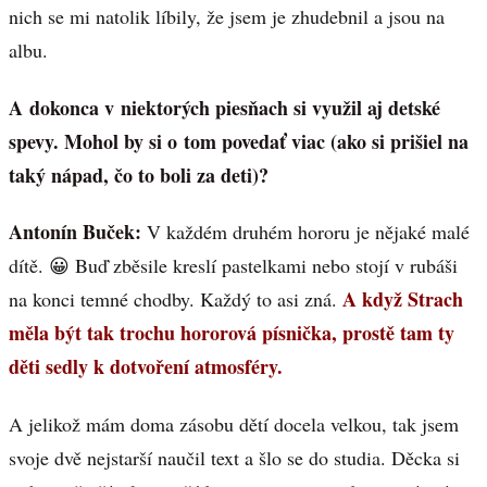
nich se mi natolik líbily, že jsem je zhudebnil a jsou na
albu.
A dokonca v niektorých piesňach si využil aj detské
spevy. Mohol by si o tom povedať viac (ako si prišiel na
taký nápad, čo to boli za deti)?
Antonín Buček:
V každém druhém hororu je nějaké malé
dítě. 😀 Buď zběsile kreslí pastelkami nebo stojí v rubáši
A když Strach
na konci temné chodby. Každý to asi zná.
měla být tak trochu hororová písnička, prostě tam ty
děti sedly k dotvoření atmosféry.
A jelikož mám doma zásobu dětí docela velkou, tak jsem
svoje dvě nejstarší naučil text a šlo se do studia. Děcka si