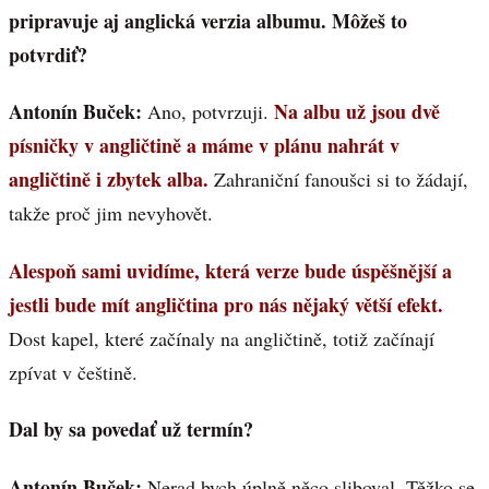
pripravuje aj anglická verzia albumu. Môžeš to
potvrdiť?
Antonín Buček:
Na albu už jsou dvě
Ano, potvrzuji.
písničky v angličtině a máme v plánu nahrát v
angličtině i zbytek alba.
Zahraniční fanoušci si to žádají,
takže proč jim nevyhovět.
Alespoň sami uvidíme, která verze bude úspěšnější a
jestli bude mít angličtina pro nás nějaký větší efekt.
Dost kapel, které začínaly na angličtině, totiž začínají
zpívat v češtině.
Dal by sa povedať už termín?
Antonín Buček:
Nerad bych úplně něco sliboval. Těžko se