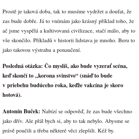
Prostě je taková doba, tak to musíme vydržet a doufat, že
zas bude dobře. Já to vnímám jako krásný příklad toho, že
ač jsme vyspělá a kultivovaná civilizace, stačí málo, aby to
vše skončilo. Příkladů v historii lidstava je mnoho. Beru to
jako takovou výstrahu a ponaučení.
Posledná otázka: Čo myslíš, ako bude vyzerať scéna,
keď skončí to ,,korona svinstvo“ (snáď to bude
v priebehu budúceho roka, keďže vakcína je skoro
hotová).
Antonín Buček:
Nabízí se odpověď, že zas bude všechno
jako dřív. Ale přál bych si, aby to tak nebylo. Abysme se
právě poučili a třeba některé věci zlepšili. Kéž by.