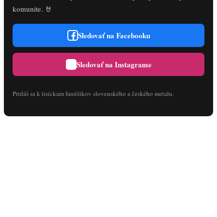
komunite. 🤘
Sledovať na Facebooku
Sledovať na Instagrame
Pridáš sa k tisíckam fanúšikov slovenského a českého metalu.