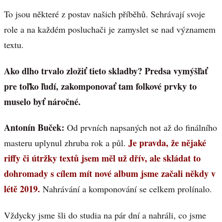
To jsou některé z postav našich příběhů. Sehrávají svoje
role a na každém posluchači je zamyslet se nad významem
textu.
Ako dlho trvalo zložiť tieto skladby? Predsa vymýšľať
pre toľko ľudí, zakomponovať tam folkové prvky to
muselo byť náročné.
Antonín Buček:
Od prvních napsaných not až do finálního
Je pravda, že nějaké
masteru uplynul zhruba rok a půl.
riffy či útržky textů jsem měl už dřív, ale skládat to
dohromady s cílem mít nové album jsme začali někdy v
létě 2019.
Nahrávání a komponování se celkem prolínalo.
Vždycky jsme šli do studia na pár dní a nahráli, co jsme