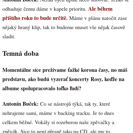
Ale během
odhaduje čemu dáme v kapele prioritu.
příštího roku to bude určitě.
Máme v plánu natočit zase
nějaký hraný klip, tak to budeme muset vše nějak časově
sladit.
Temná doba
Momentálne síce prežívame ťažké korona časy, no máš
predstavu, ako budú vyzerať koncerty Rosy, keďže na
albume spolupracovalo toľko ľudí?
Antonín Buček:
Co se nástrojů týká, tak ty, které
nehrajeme sami, máme v backing tracku. Je to dnes
celkem běžné. Vokály si rozeberou naše zpěvačky a
zpěvák. Sice to není přesně jako na CD, ale my to