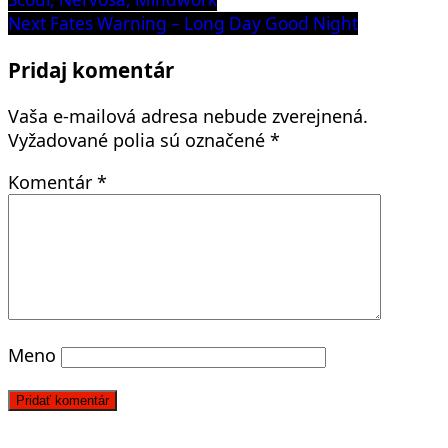
v
Next
Next
Fates Warning – Long Day Good Night
článku
post:
Pridaj komentár
Vaša e-mailová adresa nebude zverejnená.
Vyžadované polia sú označené
*
Komentár
*
Meno