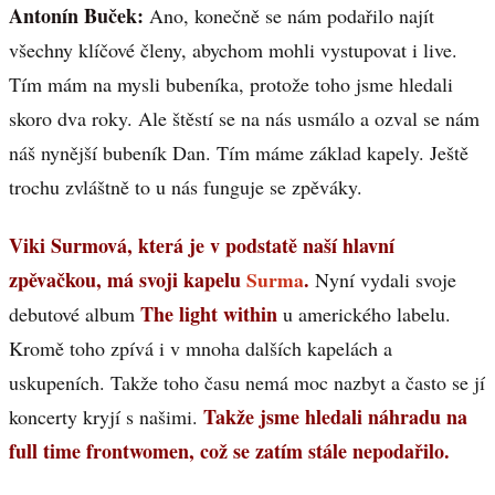
Antonín Buček:
Ano, konečně se nám podařilo najít
všechny klíčové členy, abychom mohli vystupovat i live.
Tím mám na mysli bubeníka, protože toho jsme hledali
skoro dva roky. Ale štěstí se na nás usmálo a ozval se nám
náš nynější bubeník Dan. Tím máme základ kapely. Ještě
trochu zvláštně to u nás funguje se zpěváky.
Viki Surmová, která je v podstatě naší hlavní
zpěvačkou, má svoji kapelu
Surma
.
Nyní vydali svoje
The light within
debutové album
u amerického labelu.
Kromě toho zpívá i v mnoha dalších kapelách a
uskupeních. Takže toho času nemá moc nazbyt a často se jí
Takže jsme hledali náhradu na
koncerty kryjí s našimi.
full time frontwomen, což se zatím stále nepodařilo.