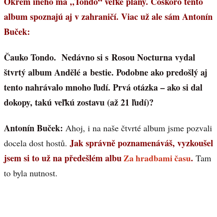
Okrem iného má ,,Tondo“ veľké plány. Čoskoro tento
album spoznajú aj v zahraničí. Viac už ale sám Antonín
Buček:
Čauko Tondo. Nedávno si s Rosou Nocturna vydal
štvrtý album Andělé a bestie. Podobne ako predošlý aj
tento nahrávalo mnoho ľudí. Prvá otázka – ako si dal
dokopy, takú veľkú zostavu (až 21 ľudí)?
Antonín Buček:
Ahoj, i na naše čtvrté album jsme pozvali
Jak správně poznamenáváš, vyzkoušel
docela dost hostů.
jsem si to už na předešlém albu
Za hradbami času
.
Tam
to byla nutnost.