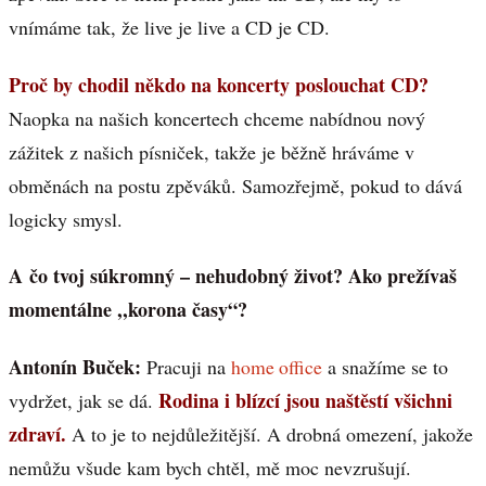
vnímáme tak, že live je live a CD je CD.
Proč by chodil někdo na koncerty poslouchat CD?
Naopka na našich koncertech chceme nabídnou nový
zážitek z našich písniček, takže je běžně hráváme v
obměnách na postu zpěváků. Samozřejmě, pokud to dává
logicky smysl.
A čo tvoj súkromný – nehudobný život? Ako prežívaš
momentálne ,,korona časy“?
Antonín Buček:
Pracuji na
home office
a snažíme se to
Rodina i blízcí jsou naštěstí všichni
vydržet, jak se dá.
zdraví.
A to je to nejdůležitější. A drobná omezení, jakože
nemůžu všude kam bych chtěl, mě moc nevzrušují.