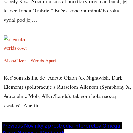
kapely Rosa Nocturna sa stal prakticky one man band, jej
leader Tonda "Gabriel" Buček koncom minulého roka
vydal pod jej…
Allen/Olzon - Worlds Apart
Keď som zistila, že Anette Olzon (ex Nightwish, Dark
Element) spolupracuje s Russelom Allenom (Symphony X,
Adrenaline Mob, Allen/Lande), tak som bola naozaj
zvedavá. Anettin…
Navigácia
Previous
Previous
Novinky z prostredia interpretov Omega,
post:
Scour, Nervosa, Mindwork