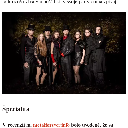
to hrozně užívaly a pořád si ty svoje party doma zpívají.
Špecialita
V recenzii na
metalforever.info
bolo uvedené, že sa