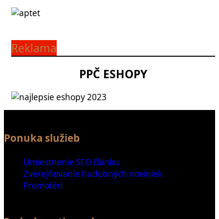
Reklama
PPČ ESHOPY
Ponuka služieb
Umiestnenie SEO článku
Zverejňovanie hudobných noviniek
Promotéri