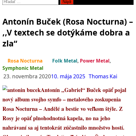
Hľadať:
Antonín Buček (Rosa Nocturna) –
,,V textech se dotýkáme dobra a
zla“
Rosa Nocturna
Folk Metal
,
Power Metal
,
Symphonic Metal
23. novembra 2020
10. mája 2025
Thomas Kai
Antonín ,,Gabriel“ Buček opäť pojal
nový album svojho symfo – metalového zoskupenia
Rosa Nocturna – Andělé a bestie vo veľkom štýle. Z
Rosy je opäť plnohodnotná kapela, no na jeho
nahrávaní sa aj tentokrát zúčastnilo množstvo hostí.