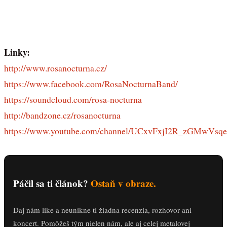
Linky:
http://www.rosanocturna.cz/
https://www.facebook.com/RosaNocturnaBand/
https://soundcloud.com/rosa-nocturna
http://bandzone.cz/rosanocturna
https://www.youtube.com/channel/UCxvFxjI2R_zGMwVsq
Páčil sa ti článok?
Ostaň v obraze.
Daj nám like a neunikne ti žiadna recenzia, rozhovor ani
koncert. Pomôžeš tým nielen nám, ale aj celej metalovej